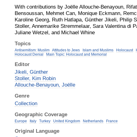
With contributions by Joëlle Allouche-Benayoun, Rifa
Bensoussan, Mehmet Can, Monique Eckmann, Remco 
Karoline Georg, Ruth Hatlapa, Günther Jikeli, Philip
Stoller, Annemarike Stremmelaar, Sara Valentina di
Juliane Wetzel, and Michael Whine
Topics
Antisemitism: Muslim
Attitudes to Jews
Islam and Muslims
Holocaust
Holocaust Denial
Main Topic: Holocaust and Memorial
Editor
Jikeli, Günther
Stoller, Kim Robin
Allouche-Benayoun, Joëlle
Genre
Collection
Geographic Coverage
Europe
Italy
Turkey
United Kingdom
Netherlands
France
Original Language