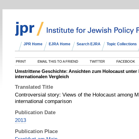
JPR Home
EJRA Home
Search EJRA
Topic Collections
PRINT
EMAIL THIS TO A FRIEND
TWITTER
FACEBOOK
Umstrittene Geschichte: Ansichten zum Holocaust unter
internationalen Vergleich
Translated Title
Controversial story: Views of the Holocaust among M
international comparison
Publication Date
2013
Publication Place