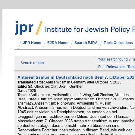
JPR Home
EJRA Home
Search EJRA
Topic Collections
Your search found 7 i
Search results
Sort:
Relevance
|
Topi
Antisemitismus in Deutschland nach dem 7. Oktober 202
Translated Title:
Antisemitism in Germany after October 7, 2023
Editor(s):
Glöckner, Olaf; Jikeli, Günther
Date:
2025
Topics:
Antisemitism, Antisemitism: Left-Wing, Anti-Zionism, Attitudes to
Israel, Israel Criticism, Main Topic: Antisemitism, October 7 2023 attacks
aftermath, Antisemitism: Right-Wing, Antisemitism: Muslim
Abstract:
Antisemitismus ist in Deutschland nie verschwunden. Na
1945 galt er vielen als Randphänomen, hauptsächlich bei
Ewiggestrigen im rechtsextremen Milieu. Doch seit dem Hamas-
Massaker vom 7. Oktober 2023 treten Antisemitismus und Israelha
so deutlich zutage, dass sie nicht mehr zu übersehen sind.
Renommierte Forscher:innen zeigen in diesem Band, wie weit der
Antisemitismus inzwischen in viele gesellschaftliche Milieus