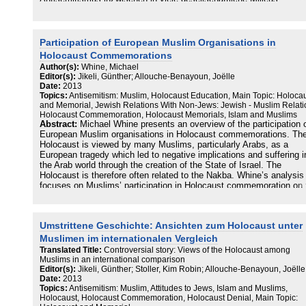
vorgedrungen ist und welche verheerenden Auswirkungen er auf die
jüdische Gemeinschaft im Land und die Gesellschaft insgesamt hat
Längst sind auch Teile der Linken, der islamischen Welt, der
Kunstszene und der akademischen Landschaft von diesem Virus
Participation of European Muslim Organisations in
befallen. Die hier vereinten Beiträge unterstreichen den dringenden
Holocaust Commemorations
Handlungsbedarf. Mit Beiträgen von Verena Buser | Marina Cherniv
Author(s):
Whine, Michael
| Uwe Dziuballa | Olaf Gloeckner | Günther Jikeli | Martin Kloke | Da
Editor(s):
Jikeli, Günther; Allouche-Benayoun, Joëlle
Kranz | Friederike Lorenz-Sinai | Abdel-Hakim Ourghi | Lars Rensma
Date:
2013
Nikolai Schreiter | Monika Schwarz-Friesel | Johannnes Sosada |
Topics:
Antisemitism: Muslim, Holocaust Education, Main Topic: Holoca
Christian Staffa | Kim Robin Stoller | Tim Stosberg | Sebastian Voig
and Memorial, Jewish Relations With Non-Jews: Jewish - Muslim Relati
Holocaust Commemoration, Holocaust Memorials, Islam and Muslims
Abstract:
Michael Whine presents an overview of the participation 
European Muslim organisations in Holocaust commemorations. Th
Holocaust is viewed by many Muslims, particularly Arabs, as a
European tragedy which led to negative implications and suffering i
the Arab world through the creation of the State of Israel. The
Holocaust is therefore often related to the Nakba. Whine’s analysis
focuses on Muslims’ participation in Holocaust commemoration on 
Holocaust Memorial Day, local initiatives in schools and Jewish-Mu
dialogue and the reaction of Muslim students to Holocaust educatio
school. Whine acknowledges that Muslims played only a minor part
Umstrittene Geschichte: Ansichten zum Holocaust unter
victims or perpetrators during the Holocaust, but he argues that the
rejection of Holocaust commemoration as a form of Zionist propag
Muslimen im internationalen Vergleich
adopts Islamist and Arab nationalist antisemitism. Whine presents 
Translated Title:
Controversial story: Views of the Holocaust among
case study of the Muslim Council of Britain which illustrates this ki
Muslims in an international comparison
of reaction to the Holocaust Memorial Day. However, he discusses
Editor(s):
Jikeli, Günther; Stoller, Kim Robin; Allouche-Benayoun, Joëlle
other smaller organisations, individual Muslims and approaches to
Date:
2013
education in the UK, France, Austria, Switzerland, Norway, German
Topics:
Antisemitism: Muslim, Attitudes to Jews, Islam and Muslims,
Holocaust, Holocaust Commemoration, Holocaust Denial, Main Topic:
and the Netherlands in order to provide examples of a more