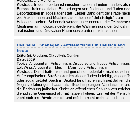
Holocaust and Memorial
constructive approach. Whine argues that Holocaust commemorati
Abstract:
In den meisten islamischen Ländern fanden - anders als 
has become a defining aspect of European history and identity.
Europa - keine gezielten Ermordungen von Jüdinnen und Juden ode
Deportationen in Todeslager statt. Dieser Band geht der Frage nach
wie Musliminnen und Muslime als scheinbar "Unbeteiligte" zum
Holocaust stehen. Behandelt werden unter anderem die Teilnahme 
Muslimen am Holocaustgedenken, die Wahrnehmung der Schoah i
arabischen und türkischen Raum sowie unter muslimischen
Jugendlichen und die wachsende Verwendung antisemitischer Paro
Die Einstellungen von Muslimen zum Holocaust reichen von Mitgef
und Anteilnahme über Gleichgültigkeit und die Frage "Was hat das 
Das neue Unbehagen - Antisemitismus in Deutschland
uns zu tun?" bis zu Verharmlosung oder List es, so das Fazit, in de
heute
schulischen und außerschulischen Bildung umfassend über die
Editor(s):
Glöckner, Olaf; Jikeli, Günther
Geschichte aufzuklären und dabei Perspektiven von Migrantinnen 
Date:
2019
Migranten stärker zu berücksichtigen.
Topics:
Antisemitism, Antisemitism: Discourse and Tropes, Antisemitism:
Left-Wing, Antisemitism: Muslim, Main Topic: Antisemitism
Abstract:
Damit hatte niemand gerechnet, jedenfalls nicht so schne
Mit Beiträgen von Joëlle Allouche-Benayoun, Rifat Bali, Georges
Auf europäischen Straßen werden wieder Juden beleidigt, angegriff
Bensoussan, Mehmet Can, Monique Eckmann, Remco Ensel, Evel
oder sogar getötet. Auch in Deutschland häufen sich seit Jahren di
Gans, Karoline Georg, Ruth Hatlapa, Günther Jikeli, Philip Spencer
Negativerfahrungen. Hassmails, Beschimpfungen, Vandalismus un
Kim Robin Stoller, Annemarike Stremmelaar, Sara Valentina di Pal
die Bedrohung jüdischer Kinder an öffentlichen Schulen verunsiche
Esther Webman, Juliane Wetzel und Michael Whine
die jüdische Gemeinschaft, mit fatalen Folgen: Ein Teil der Mensc
zieht sich ins Private zurück und möchte nicht mehr als jüdisch
wahrgenommen werden. Andere denken sogar an Auswanderung. D
neue Unbehagen sitzt tief, auch wenn manche Politiker sich für
solidarisch erklären.
Was hat den Hass und die Abneigung gegenüber Juden in Deutsch
so spürbar verstärkt? Zwölf Experten und Akteure gehen in diesem
Band Ursachen für den Wiederanstieg des Antisemitismus nach. Si
scheuen sich nicht, kontroverse Themen aufzugreifen und