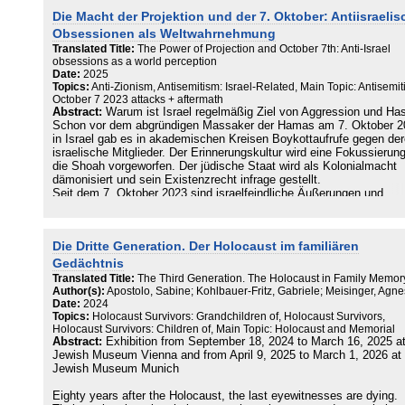
Israelbezogener Antisemitismus oder legitime Kritik?
concept of guiding. Authors apply methodologies from the social
Kursierende Definitionen zur Differenzierung kritisch geprüft
Die Macht der Projektion und der 7. Oktober: Antiisraelis
sciences to describe the guides’ point of view. Complementing the
various approaches in tour guide research, a detailed linguistic ana
Obsessionen als Weltwahrnehmung
Thomas Haury
sheds light on a survivor’s testimony echoed in the guides’ languag
Translated Title:
The Power of Projection and October 7th: Anti-Israel
Schwierige Gemengelagen
obsessions as a world perception
Zur Unterscheidung von israelbezogenem Antisemitismus und nicht
Date:
2025
antisemitischen Antizionismen in Geschichte und Gegenwart
Topics:
Anti-Zionism, Antisemitism: Israel-Related, Main Topic: Antisemit
October 7 2023 attacks + aftermath
Sara Han
Abstract:
Warum ist Israel regelmäßig Ziel von Aggression und Ha
Die Verbindung zwischen christlichem Antisemitismus und der Neu
Schon vor dem abgründigen Massaker der Hamas am 7. Oktober 2
Rechten in Deutschland
in Israel gab es in akademischen Kreisen Boykottaufrufe gegen de
israelische Mitglieder. Der Erinnerungskultur wird eine Fokussierun
Sina Arnold
die Shoah vorgeworfen. Der jüdische Staat wird als Kolonialmacht
„Importierter“ Antisemitismus?
dämonisiert und sein Existenzrecht infrage gestellt.
Zur Funktionalität eines zweifelhaften Konzepts
Seit dem 7. Oktober 2023 sind israelfeindliche Äußerungen und
Handlungen weltweit an der Tagesordnung. Diese Form des
Sarah Jadwiga Jahn
Antisemitismus verkennt die eliminatorische Intention der Hamas u
„From the river to the sea, Palastine will be free“
ihrer Verbündeten. Gleichzeitig durchlebt die israelische Gesellscha
Herausforderungen und Perspektiven für den Rechtsstaat
Die Dritte Generation. Der Holocaust im familiären
eine Retraumatisierung. Das Gefühl der Ohnmacht, Wut und
Schutzlosigkeit spiegelt sich auch in der jüdischen Gemeinschaft i
Gedächtnis
Marcus Scheiber
Deutschland. Die fehlende Anteilnahme von weiten Teilen der
Translated Title:
The Third Generation. The Holocaust in Family Memor
Antisemitische Deepfakes
deutschen Öffentlichkeit gegenüber den Verbrechen der Hamas sch
Author(s):
Apostolo, Sabine; Kohlbauer-Fritz, Gabriele; Meisinger, Agne
Dekonstruktion über Bildwissen
die Angst vor einer wiederholten Ausgrenzung und Vertreibung.
Date:
2024
Diese Entwicklungen unterziehen Expertinnen und Experten aus
Topics:
Holocaust Survivors: Grandchildren of, Holocaust Survivors,
Ursula Hennigfeld
Deutschland und Israel einer Ursachenforschung. Zudem werden di
Holocaust Survivors: Children of, Main Topic: Holocaust and Memorial
Antisemitismusprävention im Schulunterricht
Abstract:
Exhibition from September 18, 2024 to March 16, 2025 at
vielfältigen Dimensionen, Hintergründe und Konsequenzen des 7.
Kriterien zum Einsatz von Graphic Novels
Jewish Museum Vienna and from April 9, 2025 to March 1, 2026 at 
Oktober 2023 vorgestellt, analysiert und diskutiert.
Jewish Museum Munich
Projekt RESPOND!
Antisemitismus in den sozialen Medien junger Menschen
Eighty years after the Holocaust, the last eyewitnesses are dying.