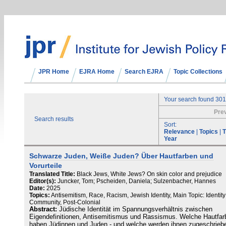
JPR Home
EJRA Home
Search EJRA
Topic Collections
Your search found 301
Pre
Search results
Sort:
Relevance
|
Topics
|
T
Year
Schwarze Juden, Weiße Juden? Über Hautfarben und
Vorurteile
Translated Title:
Black Jews, White Jews? On skin color and prejudice
Editor(s):
Juncker, Tom; Pscheiden, Daniela; Sulzenbacher, Hannes
Date:
2025
Topics:
Antisemitism, Race, Racism, Jewish Identity, Main Topic: Identit
Community, Post-Colonial
Abstract:
Jüdische Identität im Spannungsverhältnis zwischen
Eigendefinitionen, Antisemitismus und Rassismus. Welche Hautfar
haben Jüdinnen und Juden - und welche werden ihnen zugeschrieb