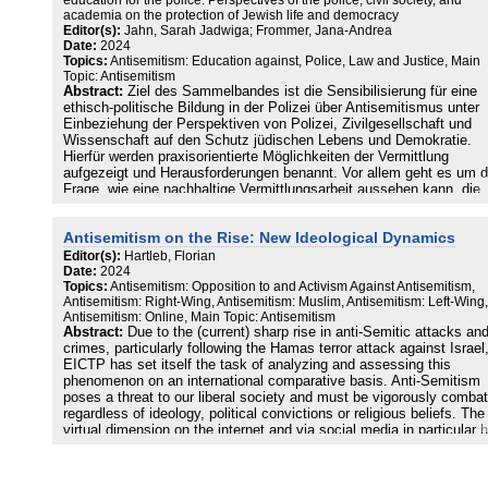
education for the police: Perspectives of the police, civil society, and
academia on the protection of Jewish life and democracy
Editor(s):
Jahn, Sarah Jadwiga; Frommer, Jana-Andrea
Date:
2024
Topics:
Antisemitism: Education against, Police, Law and Justice, Main
Topic: Antisemitism
Abstract:
Ziel des Sammelbandes ist die Sensibilisierung für eine
ethisch-politische Bildung in der Polizei über Antisemitismus unter
Einbeziehung der Perspektiven von Polizei, Zivilgesellschaft und
Wissenschaft auf den Schutz jüdischen Lebens und Demokratie.
Hierfür werden praxisorientierte Möglichkeiten der Vermittlung
aufgezeigt und Herausforderungen benannt. Vor allem geht es um d
Frage, wie eine nachhaltige Vermittlungsarbeit aussehen kann, die
gezielt eine Auseinandersetzung mit ethischen Fragen und
lebensweltlichen Perspektiven Lehrender und Lernender einbezieht.
Antisemitism on the Rise: New Ideological Dynamics
Ausgangspunkt hierfür ist die Ambiguitätstoleranz als notwendige
zentrale Fähigkeit der Lehrperson, Grundlage der Konzeption und
Editor(s):
Hartleb, Florian
Vermittlung in der Bildungsarbeit sowie als Kompetenzziel in der
Date:
2024
Topics:
Antisemitism: Opposition to and Activism Against Antisemitism,
polizeilichen Bildung. Eine Möglichkeit zur Förderung dieser
Antisemitism: Right-Wing, Antisemitism: Muslim, Antisemitism: Left-Wing,
Kompetenz sowie zur Ausbildung der Fähigkeit demokratisch
Antisemitism: Online, Main Topic: Antisemitism
ausgerichteter Urteils- und Entscheidungsfindung besteht im Aufba
Abstract:
Due to the (current) sharp rise in anti-Semitic attacks an
eines professionellen Verständnisses von Empathie.
crimes, particularly following the Hamas terror attack against Israel
EICTP has set itself the task of analyzing and assessing this
phenomenon on an international comparative basis. Anti-Semitism
poses a threat to our liberal society and must be vigorously comba
regardless of ideology, political convictions or religious beliefs. The
virtual dimension on the internet and via social media in particular 
taken on a new dynamic, as can be seen from several contributions
the study. It should therefore be a national and international priority
take rigorous legal measures against all forms of anti-Semitism, bu