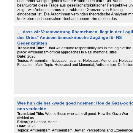
und immer weniger gemeinsame Erfahrungen teilt? Der Band
beantwortet diese Frage aus gesellschaftskritischer Perspektive u
zeigt, wie Antisemitismus in strukturelle Grenzen von Bildung
eingebettet ist. Die Autor:innen verbinden theoretische Analysen mi
konkreten pädagogischen Beobachtungen. Sie stellen das
Zusammenspiel von Subjekt, Gesellschaft und Erfahrung ins Zent
und öffnen neue Zugänge, um Ideologiekritik mit praktischer
„...dass wir Verantwortung übernehmen, liegt in der Logi
Bildungsarbeit produktiv zu verbinden
des Ortes“ Antisemitismuskritische Zugänge für NS-
Gedenkstätten
Translated Title:
"...that we assume responsibility lies in the logic of the
place" Antisemitism-critical approaches to Nazi memorial sites
Date:
2026
Topics:
Antisemitism: Education against, Holocaust Memorials, Holocau
Education, Main Topic: Holocaust and Memorial, Antisemitism: Definitio
Wee hun die het kwade goed noemen: Hoe de Gaza-oorl
ons verdeelde
Translated Title:
Woe to those who call evil good: How the Gaza War
divided us
Editor(s):
Harlaar, Martin
Date:
2026
Topics:
Antisemitism, Antisemitism: Jewish Perceptions and Experience