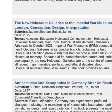
By addressing these compelling questions, this volume offers fresh
perspectives and encourages a nuanced understanding of Polish-
Some of these journeys are undertaken with a parent. Others are
Jewish relations.
undertaken with friends or partners and some venture back alone.
Along the way, new connections are forged with the living and with 
Contributors:
dead, with the past and with the present.
The New Holocaust Galleries at the Imperial War Museum
M. B. B. Biskupski
Together with an introduction and epilogue, the book provides not o
Robert Blobaum
London: Conception, Design, Interpretation
examples of the lived experience of being «second generation» but
John J. Bukowczyk
Editor(s):
Jaeger, Stephan; Bulgin, James
also offers some theoretical background to the stories and relates 
Patrice M. Dabrowski
Date:
2025
to current and important themes, such as the role of acknowledgem
Halina Filipowicz
Topics:
Holocaust Education, Holocaust Commemoration, Holocaust,
memorialization and commemoration. With eighty million people ar
Agnieszka Jeżyk
Holocaust Memorials, Main Topic: Holocaust and Memorial, Museums
the world currently displaced by disaster, war and famine, many of
Bożena Karwowska
Abstract:
In October 2021, Imperial War Museums (IWM) opened i
these stories speak for descendants of refugees and survivors of al
Kamil Kijek
new Holocaust Galleries in its London branch, replacing its first
such catastrophes.
Kate Korycki
Holocaust Exhibition (from 2000) that had become a landmark in Bri
Elżbieta Kossewska
Holocaust memory. Because of its comprehensive nature and intric
Grażyna J. Kozaczka
scenography, the new Holocaust Galleries are at the centre of almo
Stanisław Krajewski
all recent major narrative, political, and ethical debates about
Adam Lipszyc
Holocaust representation in museums. The book provides an ideal
Wiktor Marzec
global case-study understanding the possibilities and limitations of 
Alina Molisak
presenting trauma and violence in museums today and whether
Stanisław Obirek
Holocaust exhibitions can promote democratic, civic, or human righ
Antisemitism And Xenophobia In Germany After Unificati
Benjamin Paloff
values, making it an important resource for museum practitioners,
Antony Polonsky
public history educators, and university researchers alike, intereste
Author(s):
Kurthen, Hermann; Bergmann, Werner; Erb, Rainer
Brian Porter-Szűcs
Date:
1997
Historical, Museum, Memory, Holocaust, Genocide, or Cultural
Topics:
Antisemitism, Hate Crime, Main Topic: Antisemitism, Post-
Piotr Puchalski
Studies. The volume brings together texts written by museum
Communist Transitions, Xenophobia
Roma Sendyka
practitioners and academic scholars. It is divided in three parts: a 
Abstract:
Since unification, Germany has experienced profound
Dariusz Stola
essay by James Bulgin, Head of Content for the new Holocaust
changes, including the reawakening of xenophobic hate crime, anti-
Katarzyna Zechenter
Galleries, about the genesis and implementation of the exhibition,
Semitic incidents, and racist violence. This book presents the mos
Joshua D. Zimmerman
supplemented with briefer essays by educators and community