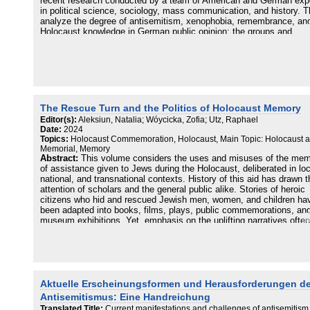
recent research conducted by a team of American and German exp
Geneviève Zubrzycki
members involved in the development of the exhibition, an extensi
in political science, sociology, mass communication, and history. 
Sławomir Jacek Żurek
interview by Stephan Jaeger with IWM researchers James Bulgin a
analyze the degree of antisemitism, xenophobia, remembrance, an
Suzanne Bardgett, and an extensive part with six critical essays b
Holocaust knowledge in German public opinion; the groups and
university scholars analysing the new Holocaust Galleries from
organizations that propagate prejudice and hate; and the German,
numerous theoretical angles.
American, and Jewish perceptions of, and reactions to, these
phenomena.
The Rescue Turn and the Politics of Holocaust Memory
Editor(s):
Aleksiun, Natalia; Wóycicka, Zofia; Utz, Raphael
Date:
2024
Topics:
Holocaust Commemoration, Holocaust, Main Topic: Holocaust 
Memorial, Memory
Abstract:
This volume considers the uses and misuses of the me
of assistance given to Jews during the Holocaust, deliberated in loc
national, and transnational contexts. History of this aid has drawn t
attention of scholars and the general public alike. Stories of heroic
citizens who hid and rescued Jewish men, women, and children ha
been adapted into books, films, plays, public commemorations, an
museum exhibitions. Yet, emphasis on the uplifting narratives often
obscures the history of violence and complicity with Nazi policies o
persecution and mass murder. Each of the ten essays in this
interdisciplinary collection is dedicated to a different country: Belar
Denmark, France, Germany, Greece, North Macedonia, the
Netherlands, Poland, Slovakia, and Ukraine. The case studies prov
new insights into what has emerged as one of the most prominent 
Aktuelle Erscheinungsformen und Herausforderungen d
visible trends in recent Holocaust memory and memory politics. Wh
Antisemitismus: Eine Handreichung
many of the essays focus on recent developments, they also shed
Translated Title:
Current manifestations and challenges of antisemitism