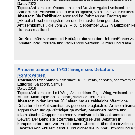
light on the evolution of this phenomenon since 1945.
Date:
2023
Topics:
Antisemitism: Opposition to and Activism Against Antisemitism,
Antisemitism, Antisemitism: Education against, Main Topic: Antisemitism
Abstract:
Die Publikation entstand im Rahmen der Fachtagung
„Aktuelle Erscheinungsformen und Herausforderungen des
Antisemitismus“, die vom 29. – 30. September 2022 in Leipziger N
Rathaus stattfand.
Die Broschüre versammelt Beiträge, die von den Referent*innen zu
Inhalten ihrer Vorträge und Workshops verfasst wurden und diese
kompakt wiedergeben. Neben einer theoretischen Auseinandersetz
mit dem Phänomen, werden in den Beiträgen verschiedene Formen
des gegenwärtigen Judenhasses sowie rechtliche und präventive
Handlungsmöglichkeiten im Kampf gegen Antisemitismus in den Bl
genommen.
Antisemitismus seit 9/11: Ereignisse, Debatten,
Kontroversen
Mit Beiträgen von: Vicki Felthaus (Bürgermeisterin und Beigeordne
für Jugend, Schule und Demokratie der Stadt Leipzig), Rabbinerin
Translated Title:
Antisemitism since 9/11: Events, debates, controversie
Esther Jonas-Märtin, Henry Lewkowitz (Erich-Zeigner-Haus e.V.), P
Editor(s):
Salzborn, Samuel
Dr. Stephan Grigat (Centrum für Antisemitismus- und
Date:
2019
Topics:
Antisemitism: Left-Wing, Antisemitism: Right-Wing, Antisemitism:
Rassismusstudien [CARS]), Dr. Olaf Glöckner (Moses Mendelssoh
Muslim, Main Topic: Antisemitism, Violence, Terrorism
Zentrum für europäisch-jüdische Studien e.V.), Benjamin Männel, D
Abstract:
In den letzten 20 Jahren hat es zahlreiche öffentliche
des. Ulrike Becker & Michael Spaney (Mideast Freedom Forum Ber
Debatten über Antisemitismus gegeben. Zugleich ist Antisemitismu
e.V.), Dr. Olaf Kistenmacher (Villigster Forschungsforum zu
aggressiver und gewalttätiger geworden, besonders rechte und
Nationalsozialismus, Rassismus und Antisemitismus e.V.), Marie
islamistische Gruppen zeichnen verantwortlich für antisemitische
Künne (Debunk. Amadeu Antonio Stiftung), Marina Chernivsky (O
Gewalt. Der Band stellt zentrale Ereignisse und Debatten in
e. V. | Kompetenzzentrum für Prävention und Empowerment), Sus
komprimierter Form vor. Er gibt einen Überblick über die einzelnen
Feustel (Kulturbüro Sachsen e.V.) und Peter Lewkowitz.
Facetten von Antisemitismus und ordnet sie in ihrer Entwicklung ei
Gerade das Zusammenspiel von rechtem, linkem, islamistischem 