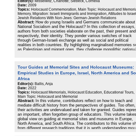
Editor(s):
Misselwitz, Charlotte; Siebeck, Cornelia
gesamten Demokratie, die die Rechte von Minderheiten schützen 
Date:
2009
stärken und die das friedliche Zusammenleben aller gewährleisten s
Topics:
Holocaust Commemoration, Main Topic: Holocaust and Memoria
Die genannten Beispiele des Hasses, die in ihrer Brutalität aus dem
Memory, Migration: Israeli Immigrants and Immigration, Attitudes to Israel
Deutschland nachweislich verbreiteten „Alltagsantisemitismus“
Jewish Relations With Non-Jews: German-Jewish Relations
herausstechen, zeugen von der Transformations- und
Abstract:
How do young Israelis and Germans communicate about
Anschlussfähigkeit des Phänomens Antisemitismus. Nach dem
National Socialism and the Holocaust? In this collection of essays,
Attentat in Halle schrieb das Bundesministerium für Bildung und
authors from both societies elaborate on the past, their present and
Forschung im Jahr 2020 die Förderlinie „Aktuelle Dynamiken und
respectively, their identity. They ponder various switches of track
Herausforderungen des Antisemitismus“ aus. In zehn bundesweit
through German-Israeli exchange as well as social and political
aufgestellten Forschungsverbünden wurden in den vergangenen vie
realities in both countries. By highlighting marginalised memories 
Jahren sowohl grundlegende als auch praxisorientierte Untersuchu
as Palestinian and migrant ones, they challenge monolithic national
zu unterschiedlichen Dimensionen, Akteur:innen und Adressat:inne
memory discourses. Altogether, a trans-national memory discourse
bearbeitet. Mit dieser Ausgabe von Politikum werden Ergebnisse a
emerges – albeit a dissonant and highly subjective one, truthfully
diesen, aber auch weiteren Forschungen vorgestellt. Dabei wird u. a
reflecting some of the fragmentations that actually exist in both
Tour Guides at Memorial Sites and Holocaust Museums:
den Fragen nachgegangen, welche Vor- und Nachteile die derzeit he
societies.
debattierten Antisemitismusdefinitionen bieten, wie israelbezogener
Empirical Studies in Europe, Israel, North America and S
Antisemitismus von legitimer Kritik an der Regierung Israels
Africa
unterschieden werden kann, wie Deepfakes antisemitische Narrativ
Editor(s):
Ballis, Anja
bedienen und wie man sie dekonstruiert oder auch, ob Graphic Nov
Date:
2022
als Unterrichtsmaterial in der Antisemitismusprävention geeignet si
Topics:
Holocaust Memorials, Holocaust Education, Educational Tours,
Mit den Einordnungen, Bestandsaufnahmen und Empfehlungen lad
Main Topic: Holocaust and Memorial
wir ein, sich mit unterschiedlichen Aspekten des Phänomens zu
Abstract:
In this volume, contributors reflect on how to teach and
befassen, und bieten Einblicke in aktuelle Forschungen und neuest
mediate difficult history from the perspectives of guides. Too often,
Materialien.
their activities are undervalued and taken for granted. Guides repre
an important, often forgotten group of educators. This volume take
Stefanie Schüler-Springorum
global view on guiding at memorial sites and museums in Europe,
„Der ewige Antisemitismus“
North America, and South Africa. The contributors to this volume 
from different research traditions that it is worth understanding mor
Armin Pfahl-Traughber
about the guides’ personal interests, their motivations, and their