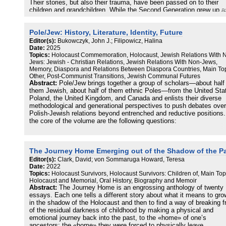
Ein Training zur Stärkung der Medien- und Handlungskompetenz
Their stories, but also their trauma, have been passed on to their
children and grandchildren. While the Second Generation grew up a
Matthias Springborn
direct observers of their parents’ psychological and physical damag
Geldverleiher im Mittelalter?
the Third Generation can look with greater distance at the family
Herausforderungen bei der Darstellung von Jüdinnen und Juden, v
Pole/Jew: History, Literature, Identity, Future
histories, in which memories and silence, family myths and secrets
Judentum und von Israel in Schulbüchern
and overwhelming or missing family legacies are ever-present.
Editor(s):
Bukowczyk, John J.; Filipowicz, Halina
Date:
2025
Philipp Graf und Alexander Weidle
Topics:
Holocaust Commemoration, Holocaust, Jewish Relations With 
The catalogue of the exhibition “The Third Generation: The Holocau
Das Objekt zum Subjekt machen
Jews: Jewish - Christian Relations, Jewish Relations With Non-Jews,
in Family Memory” investigates various ways of dealing with the
Jüdische Alltagskultur in Deutschland vermitteln
Memory, Diaspora and Relations Between Diaspora Countries, Main Top
inherited trauma and the difficult confrontation with the burden of fa
Other, Post-Communist Transitions, Jewish Communal Futures
history. The contributions discuss biographical and artistic coping
Abstract:
Pole/Jew brings together a group of scholars—about half
strategies by the generations after the Shoah and highlight the
them Jewish, about half of them ethnic Poles—from the United Sta
common features shared by a heterogeneous group scattered
Poland, the United Kingdom, and Canada and enlists their diverse
throughout the world.
methodological and generational perspectives to push debates over
Polish-Jewish relations beyond entrenched and reductive positions.
the core of the volume are the following questions:
–What impact has the Holocaust had on Polish history and Polish
literature?
The Journey Home Emerging out of the Shadow of the P
–How has the Holocaust affected Polish-Jewish—and Polish—ident
–What future is there for relations between Poland’s small Jewish
Editor(s):
Clark, David; von Sommaruga Howard, Teresa
minority and the country’s overwhelming ethnic Polish majority?
Date:
2022
Topics:
Holocaust Survivors, Holocaust Survivors: Children of, Main Top
Between Poland and Israel? Between Jews of the diaspora and eth
Holocaust and Memorial, Oral History, Biography and Memoir
Poles abroad?
Abstract:
The Journey Home is an engrossing anthology of twenty
–Which research areas have yet to be addressed or revisited and
essays. Each one tells a different story about what it means to gro
reexamined?
in the shadow of the Holocaust and then to find a way of breaking f
–Are there ways to move beyond the reductive notion of 1989 (i.e.,
of the residual darkness of childhood by making a physical and
fall of the communist regime in Poland) as wall and fulcrum?
emotional journey back into the past, to the «home» of one’s
ancestors: the «home» they were forced to physically leave.