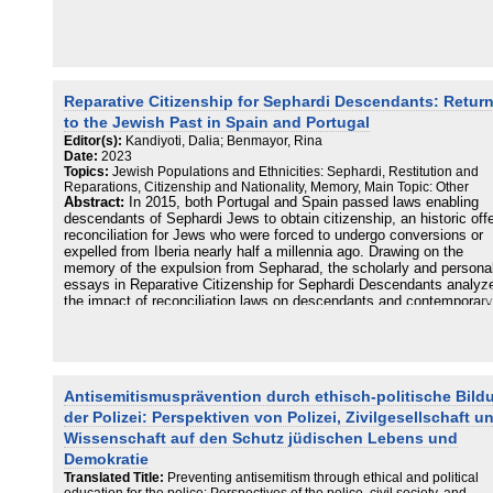
Antisemitismus aus der Mitte der Gesellschaft sind ein
Charakteristikum für den Antisemitismus seit 9/11.
Reparative Citizenship for Sephardi Descendants: Retur
to the Jewish Past in Spain and Portugal
Editor(s):
Kandiyoti, Dalia; Benmayor, Rina
Date:
2023
Topics:
Jewish Populations and Ethnicities: Sephardi, Restitution and
Reparations, Citizenship and Nationality, Memory, Main Topic: Other
Abstract:
In 2015, both Portugal and Spain passed laws enabling
descendants of Sephardi Jews to obtain citizenship, an historic offe
reconciliation for Jews who were forced to undergo conversions or
expelled from Iberia nearly half a millennia ago. Drawing on the
memory of the expulsion from Sepharad, the scholarly and persona
essays in Reparative Citizenship for Sephardi Descendants analyz
the impact of reconciliation laws on descendants and contemporary
forms of citizenship.
Antisemitismusprävention durch ethisch-politische Bild
der Polizei: Perspektiven von Polizei, Zivilgesellschaft u
Wissenschaft auf den Schutz jüdischen Lebens und
Demokratie
Translated Title:
Preventing antisemitism through ethical and political