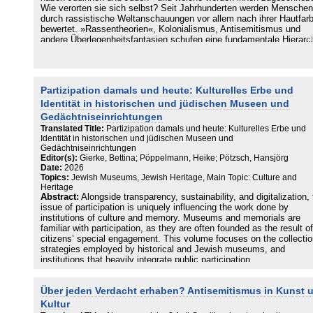
Wie verorten sie sich selbst? Seit Jahrhunderten werden Menschen
durch rassistische Weltanschauungen vor allem nach ihrer Hautfarb
bewertet. »Rassentheorien«, Kolonialismus, Antisemitismus und
andere Überlegenheitsfantasien schufen eine fundamentale Hierarch
eine Ordnung der Welt, die auf der Ordnung nach Hautfarben beruht
Die Publikation beleuchtet diese Stereotypisierungen und
Ausgrenzungen, die Jews of Color welt-weit - insbesondere in Euro
den USA und Israel - erfahren. Heutige Diskurse verstehen Hautfar
Partizipation damals und heute: Kulturelles Erbe und
als historische und soziale Konstruktion und weniger als biologisch
Kategorie. Gerade die jüngste Eskalation des Nahost-Konflikts führ
Identität in historischen und jüdischen Museen und
zur Verfestigung des Stereotyps von Juden als Weiße Kolonialherre
Gedächtniseinrichtungen
die eine »nicht-Weiße«, indigene Bevölkerung unterdrücken. Dafür 
Translated Title:
Partizipation damals und heute: Kulturelles Erbe und
ausgeblendet, dass Jüdinnen und Juden - nicht zuletzt aufgrund de
Identität in historischen und jüdischen Museen und
Tatsache, dass ihre Geschichte von Migration, Vertreibung, und all
Gedächtniseinrichtungen
voran von der Schoa geprägt ist - auf allen Kontinenten präsent wa
Editor(s):
Gierke, Bettina; Pöppelmann, Heike; Pötzsch, Hansjörg
und sind. Sind Jüdinnen und Juden nun aber Weiß, »nicht-Weiß« o
Date:
2026
Schwarz? Die verschiedenen Antworten und ihre weitreichenden Fo
Topics:
Jewish Museums, Jewish Heritage, Main Topic: Culture and
bekräftigen die Aktualität und Dringlichkeit dieser Publikation.
Heritage
Abstract:
Alongside transparency, sustainability, and digitalization,
issue of participation is uniquely influencing the work done by
institutions of culture and memory. Museums and memorials are
familiar with participation, as they are often founded as the result of
citizens’ special engagement. This volume focuses on the collecti
strategies employed by historical and Jewish museums, and
institutions that heavily integrate public participation.
Über jeden Verdacht erhaben? Antisemitismus in Kunst 
Kultur