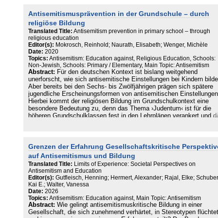
der postmodernen Theorie und der aktuellen Vielfalt an Judenhass.
Antisemitismusprävention in der Grundschule – durch
Dieser „akademische“ Antisemitismus zeichnet sich vorrangig durc
Judenhass und antisemitische Israelkritik unter dem Deckmantel
religiöse Bildung
rationaler Analyse und wissenschaftlichen Auftretens aus. Er bildet
Translated Title:
Antisemitism prevention in primary school – through
theoretischen Begründungsrahmen für antisemitischen Aktivismus 
religious education
Israelfeindschaft. Dieser Sammelband beleuchtet die aktuellen
Editor(s):
Mokrosch, Reinhold; Naurath, Elisabeth; Wenger, Michèle
Debatten u. a. im Postkolonialismus, in den Genderstudien, den
Date:
2020
Orientwissenschaften, den Genozidwissenschaften und dem
Topics:
Antisemitism: Education against, Religious Education, Schools:
Völkerrecht.
Non-Jewish, Schools: Primary / Elementary, Main Topic: Antisemitism
Abstract:
Für den deutschen Kontext ist bislang weitgehend
unerforscht, wie sich antisemitische Einstellungen bei Kindern bilde
Aber bereits bei den Sechs- bis Zwölfjährigen prägen sich spätere
jugendliche Erscheinungsformen von antisemitischen Einstellungen
Hierbei kommt der religiösen Bildung im Grundschulkontext eine
besondere Bedeutung zu, denn das Thema ›Judentum‹ ist für die
höheren Grundschulklassen fest in den Lehrplänen verankert und d
führt für viele Schüler*innen zu einer Erstbegegnung mit jüdischer
Geschichte, Theologie, Tradition und Kultur – eventuell auch zu ein
ersten dialogischen Begegnung mit Menschen jüdischen Glaubens
oder dem Besuch einer Synagoge. Dieser Band ist ein evidenter Sch
Grenzen der Erfahrung Gesellschaftskritische Perspekti
zu einer friedenspädagogisch motivierten Reform für den
auf Antisemitismus und Bildung
Religionsunterricht in der Grundschule: Stärker als bisher gesehen
Translated Title:
Limits of Experience: Societal Perspectives on
umgesetzt, steht der Unterricht vor der gesamtgesellschaftlich
Antisemitism and Education
bedeutsamen Herausforderung antisemitische Präventionsarbeit zu
Editor(s):
Gutfleisch, Henning; Hermert, Alexander; Rajal, Elke; Schuber
leisten!
Kai E.; Walter, Vanessa
Date:
2026
Topics:
Antisemitism: Education against, Main Topic: Antisemitism
Abstract:
Wie gelingt antisemitismuskritische Bildung in einer
Gesellschaft, die sich zunehmend verhärtet, in Stereotypen flüchte