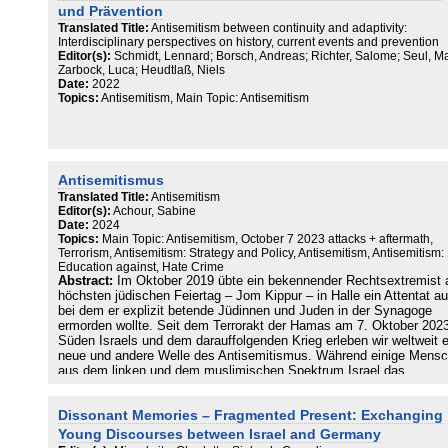
und Prävention
Translated Title:
Antisemitism between continuity and adaptivity:
Interdisciplinary perspectives on history, current events and prevention
Editor(s):
Schmidt, Lennard; Borsch, Andreas; Richter, Salome; Seul, Ma
Zarbock, Luca; Heudtlaß, Niels
Date:
2022
Topics:
Antisemitism, Main Topic: Antisemitism
Antisemitismus
Translated Title:
Antisemitism
Editor(s):
Achour, Sabine
Date:
2024
Topics:
Main Topic: Antisemitism, October 7 2023 attacks + aftermath,
Terrorism, Antisemitism: Strategy and Policy, Antisemitism, Antisemitism:
Education against, Hate Crime
Abstract:
Im Oktober 2019 übte ein bekennender Rechtsextremist
höchsten jüdischen Feiertag – Jom Kippur – in Halle ein Attentat au
bei dem er explizit betende Jüdinnen und Juden in der Synagoge
ermorden wollte. Seit dem Terrorakt der Hamas am 7. Oktober 202
Süden Israels und dem darauffolgenden Krieg erleben wir weltweit 
neue und andere Welle des Antisemitismus. Während einige Mens
aus dem linken und dem muslimischen Spektrum Israel das
Existenzrecht absprechen, stehen nun rechte und rechtsextreme
Politiker:innen vermeintlich an der Seite Israels. Diese Gemengela
Dissonant Memories – Fragmented Present: Exchanging
kanalisiert sich in antisemitischem Hass und Hetze, sowohl online 
auch auf den Straßen. Sie richten sich zwar zunächst augenscheinl
Young Discourses between Israel and Germany
gegen „die Juden“, sind aber vielmehr eine Bedrohung unserer