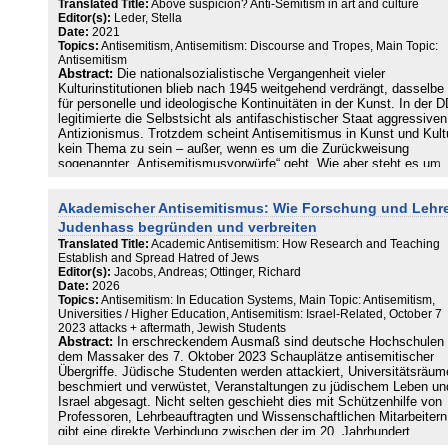
Translated Title:
Above suspicion? Anti-Semitism in art and culture
Editor(s):
Leder, Stella
Date:
2021
Topics:
Antisemitism, Antisemitism: Discourse and Tropes, Main Topic:
Antisemitism
Abstract:
Die nationalsozialistische Vergangenheit vieler
Kulturinstitutionen blieb nach 1945 weitgehend verdrängt, dasselbe g
für personelle und ideologische Kontinuitäten in der Kunst. In der 
legitimierte die Selbstsicht als antifaschistischer Staat aggressiven
Antizionismus. Trotzdem scheint Antisemitismus in Kunst und Kult
kein Thema zu sein – außer, wenn es um die Zurückweisung
sogenannter „Antisemitismusvorwürfe“ geht. Wie aber steht es um
Antisemitismus in heutigen künstlerischen und kulturellen Kontext
In wissenschaftlichen, journalistischen und künstlerischen Texten
Akademischer Antisemitismus: Wie Forschung und Lehr
widmen sich die Autor*innen des Bandes dem Themenfeld
Antisemitismus in Kunst und Kultur sowie den Leerstellen in der
Judenhass begründen und verbreiten
Auseinandersetzung mit dem Nationalsozialismus in diesem Feld.
Translated Title:
Academic Antisemitism: How Research and Teaching
Literarische Texte geben einen Einblick in die Alltäglichkeit von
Establish and Spread Hatred of Jews
Antisemitismus, hinterfragen die Erinnerungskultur und verdeutlich
Editor(s):
Jacobs, Andreas; Ottinger, Richard
das große Potenzial künstlerischer Zugänge zu diesen Themen.
Date:
2026
Topics:
Antisemitism: In Education Systems, Main Topic: Antisemitism,
Universities / Higher Education, Antisemitism: Israel-Related, October 7
2023 attacks + aftermath, Jewish Students
Abstract:
In erschreckendem Ausmaß sind deutsche Hochschulen 
dem Massaker des 7. Oktober 2023 Schauplätze antisemitischer
Übergriffe. Jüdische Studenten werden attackiert, Universitätsräum
beschmiert und verwüstet, Veranstaltungen zu jüdischem Leben un
Israel abgesagt. Nicht selten geschieht dies mit Schützenhilfe von
Professoren, Lehrbeauftragten und Wissenschaftlichen Mitarbeitern
gibt eine direkte Verbindung zwischen der im 20. Jahrhundert
entstandenen künstlerischen, kulturellen und intellektuellen Beweg