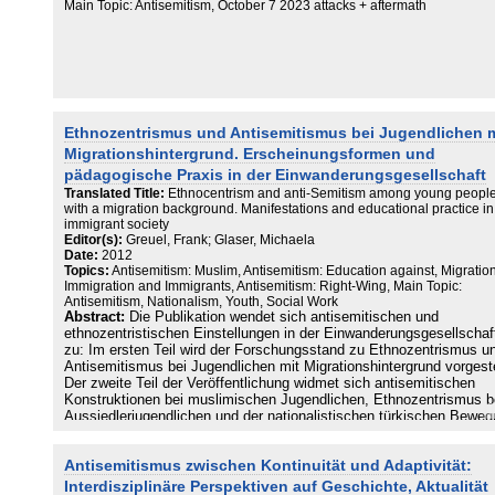
Main Topic: Antisemitism, October 7 2023 attacks + aftermath
Ethnozentrismus und Antisemitismus bei Jugendlichen m
Migrationshintergrund. Erscheinungsformen und
pädagogische Praxis in der Einwanderungsgesellschaft
Translated Title:
Ethnocentrism and anti-Semitism among young peopl
with a migration background. Manifestations and educational practice in
immigrant society
Editor(s):
Greuel, Frank; Glaser, Michaela
Date:
2012
Topics:
Antisemitism: Muslim, Antisemitism: Education against, Migration
Immigration and Immigrants, Antisemitism: Right-Wing, Main Topic:
Antisemitism, Nationalism, Youth, Social Work
Abstract:
Die Publikation wendet sich antisemitischen und
ethnozentristischen Einstellungen in der Einwanderungsgesellschaf
zu: Im ersten Teil wird der Forschungsstand zu Ethnozentrismus u
Antisemitismus bei Jugendlichen mit Migrationshintergrund vorgeste
Der zweite Teil der Veröffentlichung widmet sich antisemitischen
Konstruktionen bei muslimischen Jugendlichen, Ethnozentrismus b
Aussiedlerjugendlichen und der nationalistischen türkischen Bewe
der "Grauen Wölfe". Ein abschließender Teil thematisiert die
pädagogisch-präventive Praxis mit der jugendlichen Zielgruppe anh
Antisemitismus zwischen Kontinuität und Adaptivität:
konkreter Projektbeispiele.
Interdisziplinäre Perspektiven auf Geschichte, Aktualität