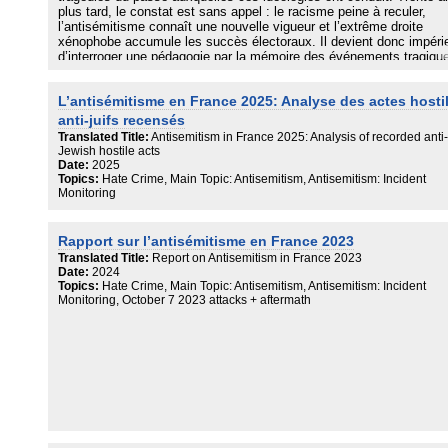
plus tard, le constat est sans appel : le racisme peine à reculer,
l’antisémitisme connaît une nouvelle vigueur et l’extrême droite
xénophobe accumule les succès électoraux. Il devient donc impéri
d’interroger une pédagogie par la mémoire des événements tragiqu
(Shoah, esclavage « négrier », colonisation) qui n’est plus au diap
d’une société et d’une jeunesse en profonde mutation. Alors que le
L’antisémitisme en France 2025: Analyse des actes hosti
mémoires sont devenues des vecteurs de confrontations identitaire
que l’antisémitisme contemporain puise à des matrices ignorées d
anti-juifs recensés
programmes scolaires (islam et antisionisme) et que la recherche
Translated Title:
Antisemitism in France 2025: Analysis of recorded anti-
historique récente a enrichi et renouvelé les savoirs, le récit histori
Jewish hostile acts
doit être profondément repensé. Cet essai suggère de transmettre
Date:
2025
l’histoire des racismes et des antisémitismes, non plus en partant 
Topics:
Hate Crime, Main Topic: Antisemitism, Antisemitism: Incident
leurs conséquences les plus tragiques, mais par l’analyse de leur
Monitoring
fabrique, de leurs mythes constitutifs et des stratégies de leur
permanence, en privilégiant le temps long et la démarche comparat
sans éluder ni le rôle des religions, ni les sources extra-européenn
Rapport sur l’antisémitisme en France 2023
du racisme et de l’antisémitisme.
Translated Title:
Report on Antisemitism in France 2023
Date:
2024
Topics:
Hate Crime, Main Topic: Antisemitism, Antisemitism: Incident
Monitoring, October 7 2023 attacks + aftermath