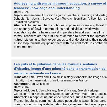
Addressing antisemitism through education: a survey of
teachers’ knowledge and understanding
Date:
2026
Topics:
Antisemitism: Education against, Teachers, Teaching and Peda
Schools: Non-Jewish, Surveys, Main Topic: Antisemitism, Antisemitism: I
Education Systems
Abstract:
As antisemitism continues to pose an increasing threat t
the security of Jewish communities and individuals worldwide,
education systems have a moral imperative to address it in all its
forms. Teachers are the first line of defence to prevent the spread o
hatred. Listening to their experiences and understanding their needs
a first step towards equipping them with the right tools to combat th
phenomenon.
This unprecedented study is the first European survey of teachers 
the topic of antisemitism. It includes data surveyed from 2,030
educators across the European Union, to examine their knowledge
Les juifs et le judaïsme dans les manuels scolaires
understanding of antisemitism and explore their preparedness to
address it in the classroom. Highlighting the prevalence of
d'histoire: Image d'une minorité dans la transmission de 
antisemitism in school environments, the survey outlines key area
mémoire nationale en France
where educational systems can support teachers, including:
Translated Title:
Jews and Judaism in history textbooks: The image of a
understanding the challenges they face, enhancing high-quality trai
minority in the transmission of national memory in France
opportunities, and developing clear policies and guidance on how to
Author(s):
Groulez, Michel
respond to antisemitic incidents. Above all, the survey provides
Date:
2004
insights into the potential for research-informed, high quality
Topics:
Attitudes to Jews, History, Jewish History, Jewish Heritage,
professional
Curriculum and Schoolbooks, Schools: Non-Jewish, Main Topic: Educat
development courses to meaningfully support teachers in recognisi
Abstract:
En dépit d'une ancienne présence sur le territoire de la
and combatting antisemitism.
France, les Juifs, parmi les diverses populations assemblées dans 
construction historique de la nation française, semblent n'avoir pas 