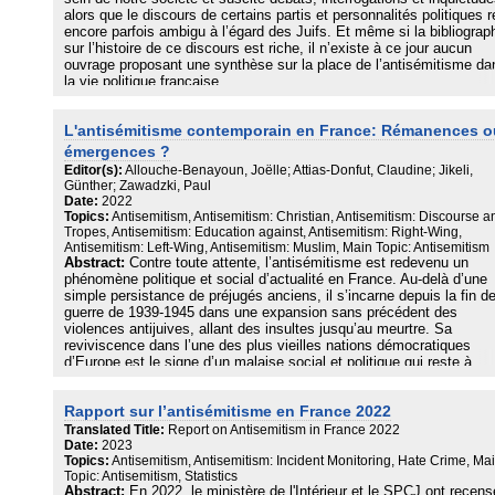
alors que le discours de certains partis et personnalités politiques r
encore parfois ambigu à l’égard des Juifs. Et même si la bibliograp
sur l’histoire de ce discours est riche, il n’existe à ce jour aucun
ouvrage proposant une synthèse sur la place de l’antisémitisme da
la vie politique française.
Les auteurs offrent ici une réflexion transversale proposant un
éclairage sur l’antisémitisme contemporain au sein des partis et
L'antisémitisme contemporain en France: Rémanences o
courants politiques. Il y est considéré sous toutes ses formes : le 
complot juif », la négation de la Shoah, les tentatives de réécriture
émergences ?
l’histoire, l’« antisionisme », etc.
Editor(s):
Allouche-Benayoun, Joëlle; Attias-Donfut, Claudine; Jikeli,
Cet ouvrage permettra de répondre à plusieurs questions essentiell
Günther; Zawadzki, Paul
quelle est la place de l’antisémitisme dans la vie politique française
Date:
2022
depuis la fin des années 1960 ? L’antisémitisme touche-t-il tous les
Topics:
Antisemitism, Antisemitism: Christian, Antisemitism: Discourse a
partis ou est-il circonscrit à quelques-uns ? La vie politique françai
Tropes, Antisemitism: Education against, Antisemitism: Right-Wing,
est-elle davantage sensible aux sirènes de l’antisémitisme lorsque
Antisemitism: Left-Wing, Antisemitism: Muslim, Main Topic: Antisemitism
Abstract:
Contre toute attente, l’antisémitisme est redevenu un
évènements spécifiques concernent les Juifs et plus particulièreme
phénomène politique et social d’actualité en France. Au-delà d’une
l’État d’Israël ? L’antisémitisme est-il utilisé de manière opportunis
simple persistance de préjugés anciens, il s’incarne depuis la fin de
est-il structurel ?
guerre de 1939-1945 dans une expansion sans précédent des
violences antijuives, allant des insultes jusqu’au meurtre. Sa
reviviscence dans l’une des plus vieilles nations démocratiques
d’Europe est le signe d’un malaise social et politique qui reste à
interpréter. Quels sont les lieux, les milieux et les significations de
cette animosité haineuse ? Doit-on y voir l’effet de la persistance d
Rapport sur l’antisémitisme en France 2022
l’ancien ? d’un déplacement ? de la recomposition de formes inédit
portées par des acteurs nouveaux, dans un contexte pourtant gagn
Translated Title:
Report on Antisemitism in France 2022
aux principes démocratiques ?
Date:
2023
Topics:
Antisemitism, Antisemitism: Incident Monitoring, Hate Crime, Ma
Topic: Antisemitism, Statistics
Alors même que l’ampleur du phénomène est de nature à mobiliser 
Abstract:
En 2022, le ministère de l'Intérieur et le SPCJ ont recens