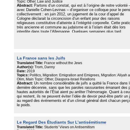
Topic: Other, Law and Justice
Le tribunal de Cologne, en pénalisant la berit milah, ne fait pas de
Abstract:
Partons d’un constat, qui est à l’origine de notre volonté 
politique, il protège l’intégrité physique de la personne et déclenche
avec Danielle Cohen-Levinas – d’organiser ce colloque pour le pen
pourtant un scandale politique et des réactions en chaîne qui
collectivement : en juin 2012, un jugement de la cour d’appel de
poussèrent le législateur allemand à amender dans l’urgence cette
Cologne déclarait la circoncision d’un enfant pour des raisons
embarrassante décision. Et les juifs, lorsqu’ils circoncisent, que fon
religieuses constitutive d’atteinte à l’intégrité corporelle. Cette prati
exactement ? Les anthropologues ont échafaudés un ensemble
très ancienne et commune au judaïsme et à l’islam était dès lors
d’hypothèses sur la fonction de la circoncision. Les réponses varie
interdite dans toute l’Allemagne. Quelques semaines plus tard,
selon le groupe étudié, mais souvent se chevauchent…
l’Autriche et les hôpitaux universitaires de certains cantons suisse
décidaient à leur tour d’un moratoire sur les circoncisions rituelles.
Dans cette Allemagne repentante depuis des décennies, les Juifs 
sont retrouvés de manière inattendue et soudaine au cœur d’une
polémique puissante qui les renvoyait, aux côtés des musulmans, 
une pratique décrétée mutilatrice, archaïque, voire barbare. Ce ritue
La France sans les Juifs
fondamental au point que son interdiction rendait impossible la
Translated Title:
France without the Jews
présence juive en Allemagne, selon le Zentralrat der Juden, sembla
Author(s):
Trom, Danny
contredire et bafouer des valeurs essentielles de la République
Date:
2019
fédérale. Ce débat s’est élargi, puisqu’en octobre 2013 c’est le Con
Topics:
Politics, Migration: Emigration and Emigrees, Migration: Aliyah 
Olim, Main Topic: Other, Diaspora-Israel Relations
de l’Europe qui publiait un avis préconisant de légiférer dans le sen
Abstract:
Un nombre considérable de juifs a quitté la France dans 
d’une limitation, voire d’une interdiction de la circoncision rituelle à
dernière décennie, sans que les paroles rassurantes émanant des 
l’échelle du continent. L’affaire est sérieuse, une incompatibilité ent
hautes autorités de l’État aient pu arrêter l’hémorragie. Quant à ce
l’Europe et ses minorités juive et musulmane est explicitement
qui restent, ils ne peuvent éviter l’idée de devoir peut-être partir un j
énoncée, ce fait est sans précédent depuis la fin du nazisme.
au regard des événements et d’un climat général dont chacun perço
le poids.
La sociologie politique, curieusement, n’a que bien peu à dire sur un
phénomène. Prolixe sur la question de l’immigration, elle est
Le Regard Des Étudiants Sur L’antisémitisme
pratiquement muette sur le fait que la France ait pu ainsi devenir u
terre d’émigration. Qu’est-il donc arrivé ? Pour le comprendre,
Translated Title:
Students' Views on Antisemitism