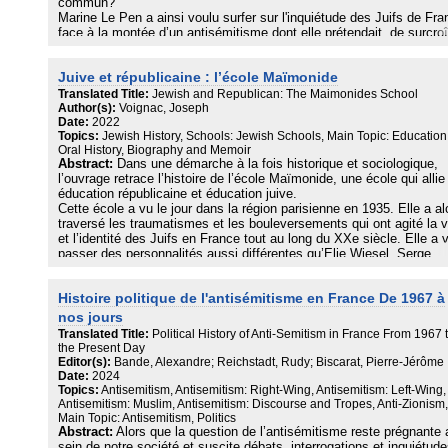
commun?
Marine Le Pen a ainsi voulu surfer sur l'inquiétude des Juifs de Fra
face à la montée d’un antisémitisme dont elle prétendait, de surcroî
pouvoir les protéger. D’où ses tentatives, nombreuses et variées, p
les rallier à sa cause.
Juive et républicaine : l’école Maïmonide
Le FN, devenu Rassemblement National, serait-il devenu un parten
respectable? Ou, tout au moins un opposant fréquentable ?
Translated Title:
Jewish and Republican: The Maimonides School
Author(s):
Voignac, Joseph
Date:
2022
Les auteurs de cette enquête ont sillonné la France à l’écoute des
Topics:
Jewish History, Schools: Jewish Schools, Main Topic: Education
communautés juives présentes dans les villes d'extrême droite, de
Oral History, Biography and Memoir
Fréjus à Hayange, de Béziers aux quartiers-nord de Marseille. Ils o
Abstract:
Dans une démarche à la fois historique et sociologique,
remonté le fil de l’histoire du Front National et de ses tentatives de
l’ouvrage retrace l’histoire de l’école Maïmonide, une école qui allie
séduction, ainsi que celle des réactions des juifs face à cette main
éducation républicaine et éducation juive.
tendue. Pour mieux comprendre, ils ont recueilli des confidences d’
Cette école a vu le jour dans la région parisienne en 1935. Elle a al
frontistes, de témoins et d'intellectuels.
traversé les traumatismes et les bouleversements qui ont agité la v
et l’identité des Juifs en France tout au long du XXe siècle. Elle a 
Et ils racontent les coulisses de cette tentative de hold-up idéologi
passer des personnalités aussi différentes qu’Elie Wiesel, Serge
Klarsfeld, Daniel Sibony ou Daniel Cohn-Bendit dont la mère y a ét
intendante.
Histoire politique de l'antisémitisme en France De 1967 à
Aujourd’hui encore, elle poursuit le projet de transmettre à la fois u
éducation républicaine et une éducation juive.
nos jours
L’auteur, ancien élève de « Maïmo », a voulu en savoir plus sur sa
Translated Title:
Political History of Anti-Semitism in France From 1967 
propre école. Pour cela, il s’est plongé dans les archives et est part
the Present Day
la recherche de témoignages écrits ou oraux afin de faire revivre ce
Editor(s):
Bande, Alexandre; Reichstadt, Rudy; Biscarat, Pierre-Jérôme
semblait être au départ une pure utopie.
Date:
2024
Topics:
Antisemitism, Antisemitism: Right-Wing, Antisemitism: Left-Wing,
Antisemitism: Muslim, Antisemitism: Discourse and Tropes, Anti-Zionism,
Main Topic: Antisemitism, Politics
Abstract:
Alors que la question de l’antisémitisme reste prégnante 
sein de notre société et suscite débats, interrogations et inquiétude