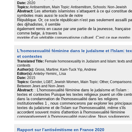
Date:
2020
Topics:
Antisemitism, Main Topic: Antisemitism, Schools: Non-Jewish
Abstract:
Les attentats islamistes s’attaquent à ce qui constitue d
symboles mais aussi le socle de notre
République. Or, ce socle républicain n’est pas seulement assailli pa
des djihadistes, il semble
également remis en cause par une partie de la jeunesse, française
comme belge, à travers la
montée d’un véritable conservatisme culturel. C’est ce que montre
cette enquête inédite sur les
valeurs et les opinions des lycéens francophones de Belgique, que 
L'homosexualité féminine dans le judaïsme et l'Islam: te
Fondation publie pour la
première fois en France.
et contextes
Translated Title:
Female homosexuality in Judaism and Islam: texts and
contexts
Author(s):
Gross, Martine; Kam-Tuck Yip, Andrew
Editor(s):
Anteby-Yemini,, Lisa
Date:
2015
Topics:
Gender, LGBT, Jewish Women, Main Topic: Other, Comparisons
Between Jews and Non-Jews
Abstract:
: L'homosexualité féminine dans le judaïsme et l'islam :
textes et contextes Puisque les textes religieux jouent un rôle centr
dans la condamnation de l'homosexualité dans les religions
institutionnelles 1 , nous commencerons par explorer les principaux
textes du judaïsme et de l'islam sur l'homosexualité, même s'ils
accordent souvent moins d'attention à l'homosexualité féminine
comparativement à l'homosexualité masculine. Nous soulignerons
l'émergence d'une contestation de la validité et de la pertinence du
discours dominant ainsi que des relations de pouvoir à l'oeuvre dan
Rapport sur l’antisémitisme en France 2020
production, sa légitimation et sa perpétuation. Nous nous penchero