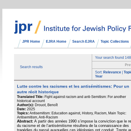
JPR Home
EJRA Home
Search EJRA
Topic Collections
Your search found 148
Pre
Search results
Sort:
Relevance
|
Topi
Year
Lutte contre les racismes et les antisémitismes: Pour un
autre récit historique
Translated Title:
Fight against racism and anti-Semitism: For another
historical account
Author(s):
Drouot, Benoît
Date:
2025
Topics:
Antisemitism: Education against, History, Racism, Main Topic:
Antisemitism, Anti-Racism
Abstract:
À partir des années 1990 s’impose la conviction que le r
du racisme et de l’antisémitisme résultera de la connaissance des
tragédies du passé auxquelles ces idéologies ont conduit. Trente a