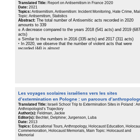
ensuite sur les positions socioculturelles et politiques des lesbienn
Translated Title:
Report on Antisemitism in France 2020
juives en France et des lesbiennes musulmanes en Grande‑Bretag
Date:
2021
Topics:
Antisemitism, Antisemitism: Incident Monitoring, Hate Crime, Ma
2. Leur statut est triplement minoritaire : minorité culturelle et
Topic: Antisemitism, Statistics
religieuse, minorité sexuelle et minorité de genre. Nous montrerons
Abstract:
The total number of Antisemitic acts recorded in 2020
enfin comment ces femmes résistent à l'homophobie, à côté d'autr
amounts to 339
formes de discrimination, tout en préservant leurs appartenances
๏ A decrease compared to the years 2018 (541 acts) and 2019 (68
identitaires.
acts)
๏ Similar to the numbers in 2016 (335 acts) and 2017 (311 acts)
‣ In 2020, we observe that the number of violent acts that were
recorded (44) is almost
identical to the 2019 figure (45), despite 3.5 months of lockdown an
decrease in
community activities.
‣ We observe a decrease in the number of acts of vandalism, graffit
hate mail and Antisemitic
insults that have been reported to the police.
However, similar Antisemitic acts flourish on the Internet and those
behind them are not
taken to court or sentenced.
Les voyages scolaires israéliens vers les sites
d’extermination en Pologne : un parcours d’anthropolog
Translated Title:
Israeli School Trip to Extermination Sites in Poland : A
Anthropologist’s Trajectory
Author(s):
Feldman, Jackie
Editor(s):
Bechtel, Delphine; Jurgenson, Luba
Date:
2013
Topics:
Educational Tours, Anthropology, Holocaust Education, Holocau
Commemoration, Holocaust Memorials, Main Topic: Holocaust and
Memorial