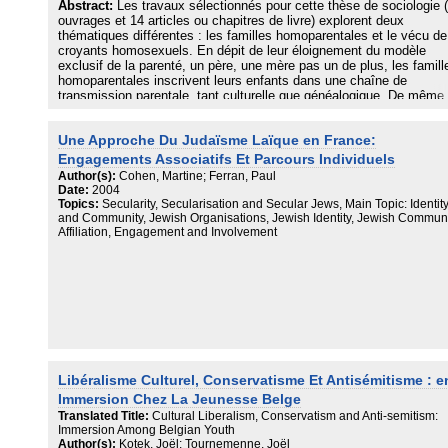
Abstract:
Les travaux sélectionnés pour cette thèse de sociologie 
ouvrages et 14 articles ou chapitres de livre) explorent deux
thématiques différentes : les familles homoparentales et le vécu de
croyants homosexuels. En dépit de leur éloignement du modèle
exclusif de la parenté, un père, une mère pas un de plus, les famill
homoparentales inscrivent leurs enfants dans une chaîne de
transmission parentale, tant culturelle que généalogique. De même,
croyants homosexuels adhèrent aux valeurs de leur appartenance
religieuse même s'ils contestent la légitimité de l'autorité institution
Une Approche Du Judaïsme Laïque en France:
de l'Eglise ou des rabbins. Dans les deux cas, il y a à la fois
ébranlement de la norme et adhésion à un modèle légèrement différ
Engagements Associatifs Et Parcours Individuels
plus inclusif. Les homosexuels deviennent parents en élargissant l
Author(s):
Cohen, Martine; Ferran, Paul
représentations de la parenté. Les homosexuels croyants parvienn
Date:
2004
à intégrer leurs dimensions identitaires antagonistes en se tournant
Topics:
Secularity, Secularisation and Secular Jews, Main Topic: Identit
vers des églises ou des communautés plus accueillantes ou en
and Community, Jewish Organisations, Jewish Identity, Jewish Communi
réinterprétant les textes problématiques. Dans l'un et l'autre cas, ils
Affiliation, Engagement and Involvement
contribuent à construire des modèles compatibles avec les formes
nouvelles de la famille et de la socialité religieuse. Les travaux
sélectionnés pour cette thèse montrent que la réunion de dimensio
priori inconciliables -homosexualité et famille, homosexualité et reli
- conduit à des innovations sociales non seulement à l'échelle
individuelle, mais aussi à l'échelle sociale. Les institutions, qu'il
s'agisse du droit de la famille ou des autorités religieuses ne peuve
rester complètement imperméables aux évolutions sociologiques
auxquelles les expériences individuelles les confrontent.
Libéralisme Culturel, Conservatisme Et Antisémitisme : e
Immersion Chez La Jeunesse Belge
Translated Title:
Cultural Liberalism, Conservatism and Anti-semitism:
Immersion Among Belgian Youth
Author(s):
Kotek, Joël; Tournemenne, Joël