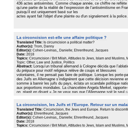
sciences sociales pour l’élucider et aider à le combattre, cet
436 actes antisémites. Comme chaque année, ce chiffre ne reflète
antisémitisme s’est accompagné d’un certain déni : longtemps
qu’une partie de la réalité de l’expression de l’antisémitisme en Fra
minimisé dans les médias, il peine à être reconnu dans le monde
puisqu’il est uniquement basé sur les
judiciaire et reste peu exploré par les sciences sociales. Cet ouvra
actes ayant fait l'objet d'une plainte ou d'un signalement à la police.
entend donc contribuer à l’analyse rigoureuse du phénomène, en
proposant à la réflexion les textes d’historiens, de philosophes, de
sociologues et de politistes.
La circoncision est-elle une affaire politique ?
Translated Title:
Is circumcision a political matter?
Author(s):
Trom, Danny
Editor(s):
Cohen-Levinas,, Danielle; Ehrenfreund, Jacques
Date:
2018
Topics:
Circumcision / Brit Milah, Attitudes to Jews, Islam and Muslims, 
Topic: Other, Law and Justice, Politics
Abstract:
Lorsqu’un tribunal allemand à Cologne décida que l’ablati
du prépuce pour motif religieux relève de coups et blessures
volontaires, il ne pensait pas faire de politique. Lorsque les porte-p
des Juifs en Allemagne s’indignèrent que cette décision revienne e
somme à bannir les juifs du pays, éclata un scandale politique nati
aux proportions mondiales. La chancelière Angela Merkel, rapporte-
on, réagit en disant « Je ne veux pas que l’Allemagne soit le seul 
au monde dans lequel les Juifs ne peuvent pratiquer leurs rites. Si
on passerait pour une nation de guignols ». En réalité ce n’est pas 
La circoncision, les Juifs et l’Europe. Retour sur un mala
ridicule que l’Allemagne craignait, c’était qu’après avoir tenté
d’éradiquer les Juifs d’Europe, avec un certain succès, elle affiche
Translated Title:
Circumcision, the Jews and Europe. Return to discomfo
inhospitalité foncière à l’égard des Juifs. Mais il n’est pas fortuit q
Author(s):
Ehrenfreund, Jacques
Editor(s):
Cohen-Levinas,, Danielle; Ehrenfreund, Jacques
soit précisément en Allemagne que les droits de l’homme, les droits
Date:
2018
plus individuels, soient scrupuleusement approfondis jusqu’à une
Topics:
Circumcision / Brit Milah, Attitudes to Jews, Islam and Muslims, 
conclusion politiquement intenable.