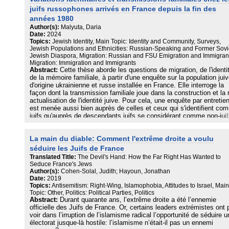
côté des enseignants, apparaît également la vivacité de la question
juifs russophones arrivés en France depuis la fin des
divisant davantage qu’elle ne fédère les membres de l’équipe
années 1980
éducative. De plus, l’impact émotionnel sur l’enseignant que la
Author(s):
Malyuta, Daria
confrontation entre savoir scolaire et savoir social véhiculé par les
Date:
2024
élèves peut engendrer, accentue les difficultés rencontrées. Les
Topics:
Jewish Identity, Main Topic: Identity and Community, Surveys,
professeurs qui montrent une assu-rance dans cet enseignement
Jewish Populations and Ethnicities: Russian-Speaking and Former Sovi
révèlent au travers des récits de vie de classe, qu’ils investis-sent
Jewish Diaspora, Migration: Russian and FSU Emigration and Immigran
pleinement le pôle didactique et le pôle pédagogique de la fonction
Migration: Immigration and Immigrants
professeur. Aller à la rencontre de ce savoir social avec bienveillan
Abstract:
Cette thèse aborde les questions de migration, de l'identi
et exigence, faire dire mais ne pas lais-ser dire amènent ces
de la mémoire familiale, à partir d'une enquête sur la population jui
professeurs à répondre dans le cadre d’un savoir historique, précis 
d'origine ukrainienne et russe installée en France. Elle interroge la
rigoureux qui refuse la dérive relativiste ou normative (Legardez, 20
façon dont la transmission familiale joue dans la construction et la 
L’énoncé de repères éthiques et citoyens, une vigilance quant à la
actualisation de l'identité juive. Pour cela, une enquête par entretie
gestion de l’émotion dans la classe y compris de celle de l’enseign
est menée aussi bien auprès de celles et ceux qui s'identifient co
participent aussi au cadre construit par les professeurs. Ainsi ces
juifs qu'auprès de descendants juifs se considérant comme non-juif
derniers alternent entre le pôle didactique le pôle pédagogique, ce q
Cette approche comparée me permet de déterminer la variabilité de
leur permet de rentrer dans « le fonctionnement improvisationnel de
mécanismes identitaires selon les profils sociaux familiaux. Dans c
l’enseignant expert » (Tochon, 1993). L’enseignement de la Shoah 
La main du diable: Comment l'extrême droite a voulu
perspective, l'enquête est autant que possible élargie aux membre
certaines situations sensibles est assimilé à un combat. Une typol
la famille (époux/épouses ; frères/soeurs ; parents/ enfants ; etc.)
séduire les Juifs de France
inspirée des travaux de Jacques Pain (1992) sur la régulation de la
telle démarche permet d'identifier des processus de la transmission
Translated Title:
The Devil's Hand: How the Far Right Has Wanted to
violence délinquante par les arts martiaux émerge : combattant
familiale. Elle aussi rend possible de restituer les modes de
Seduce France's Jews
stratège, combattant intrépide, com-battant émotif, ou témoin dista
transformation de la mémoire familiale et de construction d'une iden
Author(s):
Cohen-Solal, Judith; Hayoun, Jonathan
sont les différentes figures enseignantes qui se dégagent de cette
par rapport à la judaïté aussi bien que par rapport à la mémoire
Date:
2019
recherche.
collective soviétique et au parcours migratoire complexe. Cette
Topics:
Antisemitism: Right-Wing, Islamophobia, Attitudes to Israel, Main
recherche explore donc "le fait et la manière d'être juif" (A. Memmi)
Topic: Other, Politics: Political Parties, Politics
Abstract:
Durant quarante ans, l’extrême droite a été l’ennemie
portant une attention particulière aux identités multiples, notammen
officielle des Juifs de France. Or, certains leaders extrémistes ont 
cas d'appartenance nationale et culturelle multiple et de mémoires
voir dans l’irruption de l’islamisme radical l’opportunité de séduire u
familiales traumatisantes.
électorat jusque-là hostile: l’islamisme n’était-il pas un ennemi