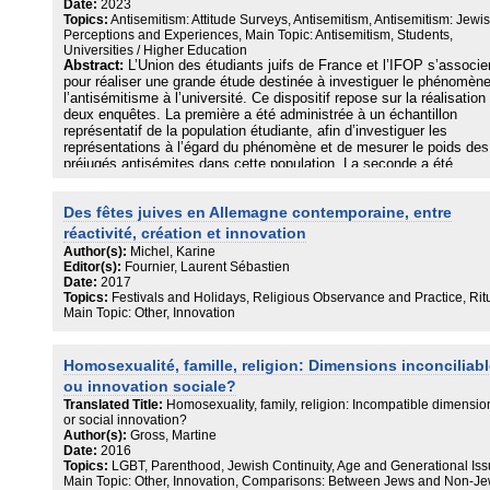
l’invocation commode des tensions intercommunautaires et du
Date:
2023
Topics:
Antisemitism: Attitude Surveys, Antisemitism, Antisemitism: Jewi
radicalisme islamiste est bien loin de suffire. C’est une généalogie 
Perceptions and Experiences, Main Topic: Antisemitism, Students,
long cours de notre situation qui est requise, une restitution des
Universities / Higher Education
dynamiques complexes où sont intriqués, depuis la Seconde Guerr
Abstract:
L’Union des étudiants juifs de France et l’IFOP s’associe
mondiale, les juifs, l’Europe et l’État d’Israël.
pour réaliser une grande étude destinée à investiguer le phénomèn
l’antisémitisme à l’université. Ce dispositif repose sur la réalisation
De cette manière, et de cette manière seulement, l’un des points l
deux enquêtes. La première a été administrée à un échantillon
plus sensibles du malaise politique actuel peut enfin être affronté.
représentatif de la population étudiante, afin d’investiguer les
représentations à l’égard du phénomène et de mesurer le poids des
préjugés antisémites dans cette population. La seconde a été
administrée auprès d’un échantillon d’étudiants juifs afin de mesure
leurs opinions sur le sujet et d’identifier les actes auxquels ils ont é
Des fêtes juives en Allemagne contemporaine, entre
exposés.
réactivité, création et innovation
Author(s):
Michel, Karine
Editor(s):
Fournier, Laurent Sébastien
Date:
2017
Topics:
Festivals and Holidays, Religious Observance and Practice, Ritu
Main Topic: Other, Innovation
Homosexualité, famille, religion: Dimensions inconciliab
ou innovation sociale?
Translated Title:
Homosexuality, family, religion: Incompatible dimensio
or social innovation?
Author(s):
Gross, Martine
Date:
2016
Topics:
LGBT, Parenthood, Jewish Continuity, Age and Generational Iss
Main Topic: Other, Innovation, Comparisons: Between Jews and Non-J