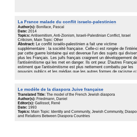
La France malade du conflit israelo-palestinien
Author(s):
Boniface, Pascal
Date:
2014
Topics:
Antisemitism, Anti-Zionism, Israeli-Palestinian Conflict, Israel
Criticism, Main Topic: Other
Abstract:
Le conflit israélo-palestinien a fait une victime
supplémentaire : la société française. Celle-ci est rongée de l'intéri
par cette guerre lointaine qui est devenue l'un des sujets qui divisen
plus les Français. Les juifs français craignent un développement d
l'antisémitisme qui les met en danger. Ils ont peur. D'autres Françai
estiment que l'antisémitisme est plus nettement combattu par les
pouvoirs publics et les médias que les autres formes de racisme et
discrimination. Le fossé s'élargit entre ces deux perceptions,divisa
les familles, séparant les amis, rendant trop souvent les fréquentat
impossibles entre ceux qui ne sont pas d'accord sur ces points.
Le modèle de la diaspora Juive française
Translated Title:
The model of the French Jewish diaspora
Author(s):
Friedmann, Daniel
Editor(s):
Gallissot, René
Date:
1993
Topics:
Main Topic: Identity and Community, Jewish Community, Diaspo
and Relations Between Diaspora Countries