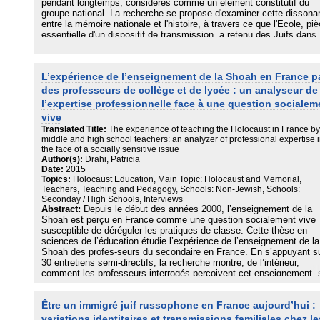
pendant longtemps, considérés comme un élément constitutif du
groupe national. La recherche se propose d'examiner cette dissona
entre la mémoire nationale et l'histoire, à travers ce que l'Ecole, pi
essentielle d'un dispositif de transmission, a retenu des Juifs dans
l'histoire enseignée depuis plus d'un siècle, et qui se trouve à prése
conservé dans les manuels scolaires. Ceux-ci, en effet, sans avoir
conçus pour cet usage, témoignent des termes dans lesquels une
L’expérience de l’enseignement de la Shoah en France p
société élabore son passé historique et souhaite le transmettre aux
générations ultérieures, dans une forme où se mêlent une
des professeurs de collège et de lycée : un analyseur de
préoccupation d'éducation civique et une volonté de diffusion de la
l’expertise professionnelle face à une question socialem
connaissance. Des débuts de la Troisième république à nos jours, 
vive
manuels permettent d'observer quelle sorte de représentation des J
Translated Title:
The experience of teaching the Holocaust in France by
la mémoire historique de la France, modelée par une conception
middle and high school teachers: an analyzer of professional expertise 
puissamment unitaire, a pu élaborer ; comment et selon quels
the face of a socially sensitive issue
mécanismes ces images perdurent, s'effacent ou se modifient. Les
Author(s):
Drahi, Patricia
Juifs de l'histoire de France apparaissent alors étroitement liés à l'i
Date:
2015
même de nation.
Topics:
Holocaust Education, Main Topic: Holocaust and Memorial,
Teachers, Teaching and Pedagogy, Schools: Non-Jewish, Schools:
Seconday / High Schools, Interviews
Abstract:
Depuis le début des années 2000, l’enseignement de la
Shoah est perçu en France comme une question socialement vive
susceptible de déréguler les pratiques de classe. Cette thèse en
sciences de l’éducation étudie l’expérience de l’enseignement de la
Shoah des profes-seurs du secondaire en France. En s’appuyant s
30 entretiens semi-directifs, la recherche montre, de l’intérieur,
comment les professeurs interrogés perçoivent cet enseignement, 
difficultés et s’intéresse aux réponses déployées par les interrogés
Les résultats montrent les difficultés provenant du côté des élèves 
Être un immigré juif russophone en France aujourd’hui :
saturation présumée, antisémitisme, concur-rence des mémoires, 
aussi concurrence entre les savoirs sociaux et le savoir scolaire. 
variations identitaires et transmissions familiales chez le