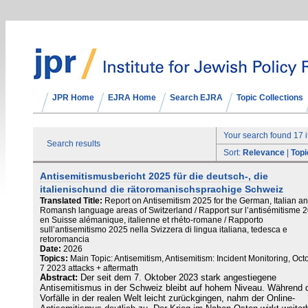
JPR Home
EJRA Home
Search EJRA
Topic Collections
Your search found 17 
Search results
Sort:
Relevance
|
Topi
Antisemitismusbericht 2025 für die deutsch-, die
italienischund die rätoromanischsprachige Schweiz
Translated Title:
Report on Antisemitism 2025 for the German, Italian a
Romansh language areas of Switzerland / Rapport sur l’antisémitisme 
en Suisse alémanique, italienne et rhéto-romane / Rapporto
sull’antisemitismo 2025 nella Svizzera di lingua italiana, tedesca e
retoromancia
Date:
2026
Topics:
Main Topic: Antisemitism, Antisemitism: Incident Monitoring, Oct
7 2023 attacks + aftermath
Abstract:
Der seit dem 7. Oktober 2023 stark angestiegene
Antisemitismus in der Schweiz bleibt auf hohem Niveau. Während 
Vorfälle in der realen Welt leicht zurückgingen, nahm der Online-