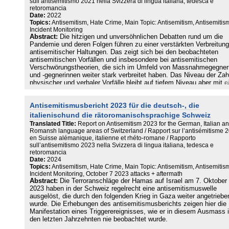
sull’antisemitismo 2021 nella Svizzera di lingua italiana, tedesca e
retoromancia
Date:
2022
Topics:
Antisemitism, Hate Crime, Main Topic: Antisemitism, Antisemitis
Incident Monitoring
Abstract:
Die hitzigen und unversöhnlichen Debatten rund um die
Pandemie und deren Folgen führen zu einer verstärkten Verbreitung
antisemitischer Haltungen. Das zeigt sich bei den beobachteten
antisemitischen Vorfällen und insbesondere bei antisemitischen
Verschwörungstheorien, die sich im Umfeld von Massnahmegegner
und -gegnerinnen weiter stark verbreitet haben. Das Niveau der Zah
physischer und verbaler Vorfälle bleibt auf tiefem Niveau aber mit e
Erhöhung. Im Onlinebereich wird eine starke Steigerung verzeichne
Als Trigger fungierte auch 2021 im Wesentlichen die Coronapandem
Antisemitismusbericht 2023 für die deutsch-, die
italienischund die rätoromanischsprachige Schweiz
Translated Title:
Report on Antisemitism 2023 for the German, Italian a
Romansh language areas of Switzerland / Rapport sur l’antisémitisme 
en Suisse alémanique, italienne et rhéto-romane / Rapporto
sull’antisemitismo 2023 nella Svizzera di lingua italiana, tedesca e
retoromancia
Date:
2024
Topics:
Antisemitism, Hate Crime, Main Topic: Antisemitism, Antisemitis
Incident Monitoring, October 7 2023 attacks + aftermath
Abstract:
Die Terroranschläge der Hamas auf Israel am 7. Oktober
2023 haben in der Schweiz regelrecht eine antisemitismuswelle
ausgelöst, die durch den folgenden Krieg in Gaza weiter angetriebe
wurde. Die Erhebungen des antisemitismusberichts zeigen hier die
Manifestation eines Triggerereignisses, wie er in diesem Ausmass 
den letzten Jahrzehnten nie beobachtet wurde.