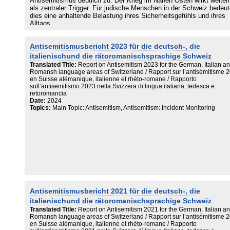
Antisemitismus deutlich zu. Der Krieg im Nahen Osten wirkt weiter
als zentraler Trigger. Für jüdische Menschen in der Schweiz bedeut
dies eine anhaltende Belastung ihres Sicherheitsgefühls und ihres
Alltags.
Antisemitismusbericht 2023 für die deutsch-, die
italienischund die rätoromanischsprachige Schweiz
Translated Title:
Report on Antisemitism 2023 for the German, Italian a
Romansh language areas of Switzerland / Rapport sur l’antisémitisme 
en Suisse alémanique, italienne et rhéto-romane / Rapporto
sull’antisemitismo 2023 nella Svizzera di lingua italiana, tedesca e
retoromancia
Date:
2024
Topics:
Main Topic: Antisemitism, Antisemitism: Incident Monitoring
Antisemitismusbericht 2021 für die deutsch-, die
italienischund die rätoromanischsprachige Schweiz
Translated Title:
Report on Antisemitism 2021 for the German, Italian a
Romansh language areas of Switzerland / Rapport sur l’antisémitisme 
en Suisse alémanique, italienne et rhéto-romane / Rapporto