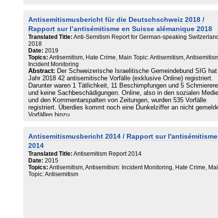
Antisemitismusbericht für die Deutschschweiz 2018 /
Rapport sur l’antisémitisme en Suisse alémanique 2018
Translated Title:
Anti-Semitism Report for German-speaking Switzerlan
2018
Date:
2019
Topics:
Antisemitism, Hate Crime, Main Topic: Antisemitism, Antisemitis
Incident Monitoring
Abstract:
Der Schweizerische Israelitische Gemeindebund SIG hat
Jahr 2018 42 antisemitische Vorfälle (exklusive Online) registriert.
Darunter waren 1 Tätlichkeit, 11 Beschimpfungen und 5 Schmierere
und keine Sachbeschädigungen. Online, also in den sozialen Medi
und den Kommentarspalten von Zeitungen, wurden 535 Vorfälle
registriert. Überdies kommt noch eine Dunkelziffer an nicht gemeld
Vorfällen hinzu.
Inhaltlich wurden vier verschiedene Kategorien unterschieden:
Antisemitismusbericht 2014 / Rapport sur l'antisémitisme
Antisemitismus allgemein (148 Vorfälle), Schoahleugnung/-
banalisierung (37), israelbezogener Antisemitismus (170) und
2014
zeitgenössische antisemitische Verschwörungstheorien (222). Ger
Translated Title:
Antisemitism Report 2014
antisemitische Verschwörungstheorien haben in der heutigen Zeit
Date:
2015
weiterhin enorm Konjunktur. Dabei werden die verschiedensten und
Topics:
Antisemitism, Antisemitism: Incident Monitoring, Hate Crime, Ma
absurdesten Theorien verknüpft, diese
Topic: Antisemitism
weisen letztlich aber alle auf eine angebliche «jüdische
Weltverschwörung» hin (vgl. Kapitel 2.1).
Über 90 Prozent der erfassten Online-Vorfälle stammen von den
Social-Media-Plattformen Facebook und
Twitter. Diese Tendenz deckt sich auch mit den allgemeinen