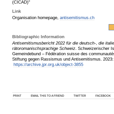
(CICAD)"
Link
Organisation homepage,
antisemitismus.ch
Bibliographic Information
Antisemitismusbericht 2022 für die deutsch-, die itali
rätoromanischsprachige Schweiz
.
Schweizerischer Is
Gemeindebund – Fédération suisse des communautés
Stiftung gegen Rassismus und Antisemitismus
.
2023
:
https://archive.jpr.org.uk/object-3855
PRINT
EMAIL THIS TO A FRIEND
TWITTER
FACEBOOK