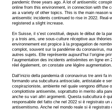
pandemic three years ago. A lot of antisemitic conspi
online from this environment, in connection with the
as a variety of other topics. This is the main reason
antisemitic incidents continued to rise in 2022. Real-
registered a slight increase.
En Suisse, il s’est constitué, depuis le début de la p
y a trois ans, une sous-culture réceptive aux théorie
environnement est propice à la propagation de nombr
complot, souvent sur la pandémie du coronavirus, ma
autres sujets. Elle représente aujourd’hui l’origine pri
l’augmentation des incidents antisémites en ligne en
réel également, on constate une légère augmentation.
Dall’inizio della pandemia di coronavirus tre anni fa i
formando una subcultura antisociale, antistatale e sens
cospirazioniste, ambiente nel quale vengono diffuse 
complottiste antisemite, soprattutto in merito alla p
anche su vari altri argomenti. Questa subcultura è qui
responsabile del fatto che nel 2022 si è registrato un
antisemitismo. Anche nel mondo reale si è registrato