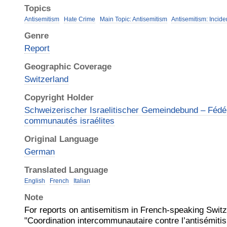
Topics
Antisemitism
Hate Crime
Main Topic: Antisemitism
Antisemitism: Incide
Genre
Report
Geographic Coverage
Switzerland
Copyright Holder
Schweizerischer Israelitischer Gemeindebund – Fédé
communautés israélites
Original Language
German
Translated Language
English
French
Italian
Note
For reports on antisemitism in French-speaking Switz
"Coordination intercommunautaire contre l’antisémitis