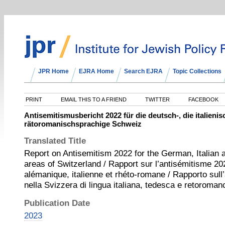
JPR Home
EJRA Home
Search EJRA
Topic Collections
PRINT
EMAIL THIS TO A FRIEND
TWITTER
FACEBOOK
Antisemitismusbericht 2022 für die deutsch-, die italieni
rätoromanischsprachige Schweiz
Translated Title
Report on Antisemitism 2022 for the German, Italia
areas of Switzerland / Rapport sur l’antisémitisme 2
alémanique, italienne et rhéto-romane / Rapporto sul
nella Svizzera di lingua italiana, tedesca e retoroman
Publication Date
2023