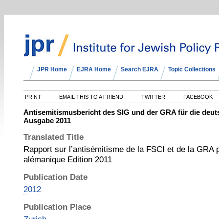
JPR Home
EJRA Home
Search EJRA
Topic Collections
PRINT
EMAIL THIS TO A FRIEND
TWITTER
FACEBOOK
Antisemitismusbericht des SIG und der GRA für die deu
Ausgabe 2011
Translated Title
Rapport sur l’antisémitisme de la FSCI et de la GRA 
alémanique Edition 2011
Publication Date
2012
Publication Place