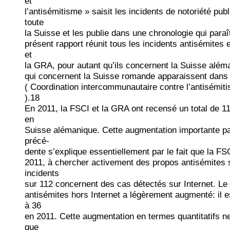
et
l’antisémitisme » saisit les incidents de notoriété pub
toute
la Suisse et les publie dans une chronologie qui para
présent rapport réunit tous les incidents antisémites 
et
la GRA, pour autant qu’ils concernent la Suisse além
qui concernent la Suisse romande apparaissent dans 
( Coordination intercommunautaire contre l’antisémiti
).18
En 2011, la FSCI et la GRA ont recensé un total de 11
en
Suisse alémanique. Cette augmentation importante pa
précé-
dente s’explique essentiellement par le fait que la F
2011, à chercher activement des propos antisémites su
incidents
sur 112 concernent des cas détectés sur Internet. Le
antisémites hors Internet a légèrement augmenté: il 
à 36
en 2011. Cette augmentation en termes quantitatifs ne
que