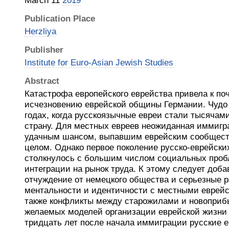
March 11
2019
Publication Place
Herzliya
Publisher
Institute for Euro-Asian Jewish Studies
Abstract
Катастрофа европейского еврейства привела к по
исчезновению еврейской общины Германии. Чудо 
годах, когда русскоязычные евреи стали тысячам
страну. Для местных евреев неожиданная иммигр
удачным шансом, выпавшим еврейским сообщест
целом. Однако первое поколение русско-еврейски
столкнулось с большим числом социальных проб
интеграции на рынок труда. К этому следует доба
отчуждение от немецкого общества и серьезные р
ментальности и идентичности с местными еврей
также конфликты между старожилами и новопри
желаемых моделей организации еврейской жизни –
тридцать лет после начала иммиграции русские 