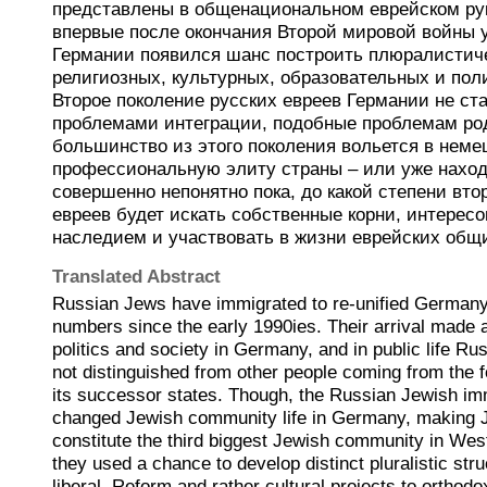
представлены в общенациональном еврейском рук
впервые после окончания Второй мировой войны 
Германии появился шанс построить плюралистич
религиозных, культурных, образовательных и пол
Второе поколение русских евреев Германии не ст
проблемами интеграции, подобные проблемам ро
большинство из этого поколения вольется в неме
профессиональную элиту страны – или уже наход
совершенно непонятно пока, до какой степени вто
евреев будет искать собственные корни, интерес
наследием и участвовать в жизни еврейских общ
Translated Abstract
Russian Jews have immigrated to re-unified Germany 
numbers since the early 1990ies. Their arrival made 
politics and society in Germany, and in public life R
not distinguished from other people coming from the 
its successor states. Though, the Russian Jewish imm
changed Jewish community life in Germany, making 
constitute the third biggest Jewish community in West
they used a chance to develop distinct pluralistic str
liberal, Reform and rather cultural projects to ortho