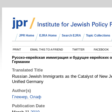
JPR Home
EJRA Home
Search EJRA
Topic Collections
PRINT
EMAIL THIS TO A FRIEND
TWITTER
FACEBOOK
Русско-еврейская иммиграция и будущее еврейских 
Германии
Translated Title
Russian Jewish Immigrants as the Catalyst of New Je
Unified Germany
Author(s)
Глекнер, Олаф
Publication Date