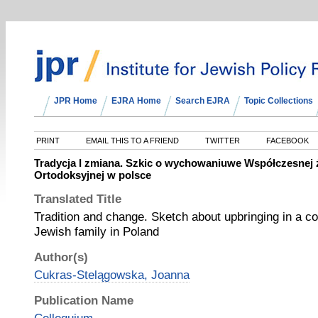
JPR Home
EJRA Home
Search EJRA
Topic Collections
PRINT
EMAIL THIS TO A FRIEND
TWITTER
FACEBOOK
Tradycja I zmiana. Szkic o wychowaniuwe Współczesnej 
Ortodoksyjnej w polsce
Translated Title
Tradition and change. Sketch about upbringing in a 
Jewish family in Poland
Author(s)
Cukras-Stelągowska, Joanna
Publication Name