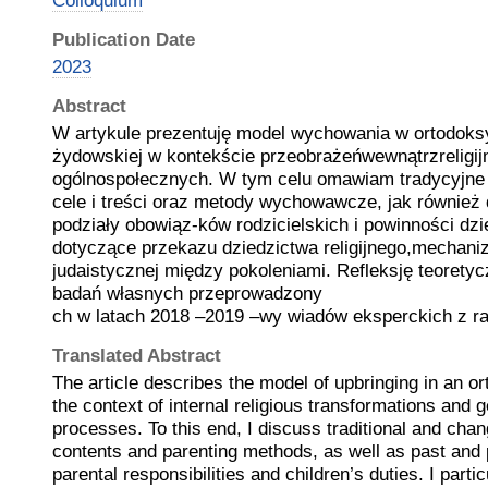
Colloquium
Publication Date
2023
Abstract
W artykule prezentuję model wychowania w ortodoksy
żydowskiej w kontekście przeobrażeńwewnątrzreligi
ogólnospołecznych. W tym celu omawiam tradycyjne i
cele i treści oraz metody wychowawcze, jak również
podziały obowiąz-ków rodzicielskich i powinności dzi
dotyczące przekazu dziedzictwa religijnego,mechaniz
judaistycznej między pokoleniami. Refleksję teorety
badań własnych przeprowadzony
ch w latach 2018 –2019 –wy wiadów eksperckich z ra
Translated Abstract
The article describes the model of upbringing in an o
the context of internal religious transformations and g
processes. To this end, I discuss traditional and chan
contents and parenting methods, as well as past and 
parental responsibilities and children’s duties. I part