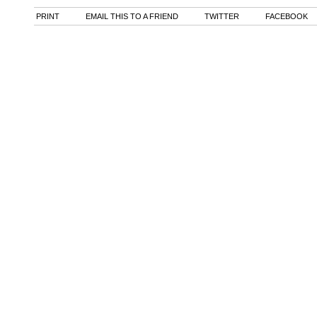
PRINT
EMAIL THIS TO A FRIEND
TWITTER
FACEBOOK