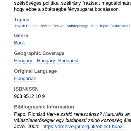
szélsőséges politikai szélirány frázisait megcáfolhatn
hogy ebbe a sötétségbe fénysugarat bocsásson.
Topics
Jewish Culture
Jewish Revival
Anthropology
Main Topic: Culture and 
Genre
Book
Geographic Coverage
Hungary
Hungary: Budapest
Original Language
Hungarian
ISBN/ISSN
963 9512 10 9
Bibliographic Information
Papp, Richárd
Van-e zsidó reneszánsz? Kulturális ant
válaszlehetőségek egy budapesti zsidó közösség éle
Jövõ
.
2004
:
https://archive.jpr.org.uk/object-hun21