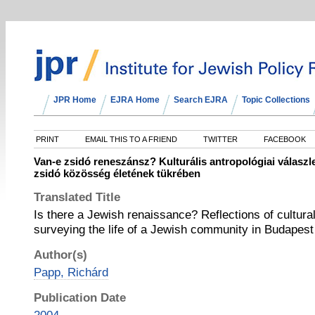
JPR Home
EJRA Home
Search EJRA
Topic Collections
PRINT
EMAIL THIS TO A FRIEND
TWITTER
FACEBOOK
Van-e zsidó reneszánsz? Kulturális antropológiai válasz
zsidó közösség életének tükrében
Translated Title
Is there a Jewish renaissance? Reflections of cultura
surveying the life of a Jewish community in Budapest
Author(s)
Papp, Richárd
Publication Date