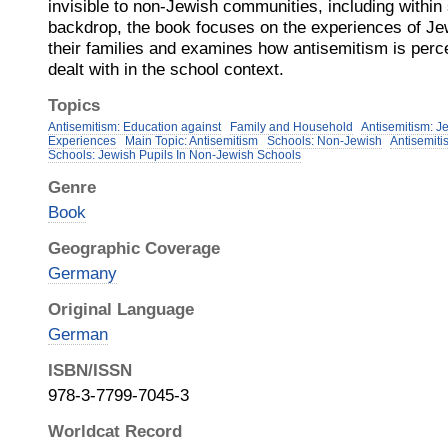
invisible to non-Jewish communities, including within 
backdrop, the book focuses on the experiences of J
their families and examines how antisemitism is perc
dealt with in the school context.
Topics
Antisemitism: Education against
Family and Household
Antisemitism: J
Experiences
Main Topic: Antisemitism
Schools: Non-Jewish
Antisemiti
Schools: Jewish Pupils In Non-Jewish Schools
Genre
Book
Geographic Coverage
Germany
Original Language
German
ISBN/ISSN
978-3-7799-7045-3
Worldcat Record