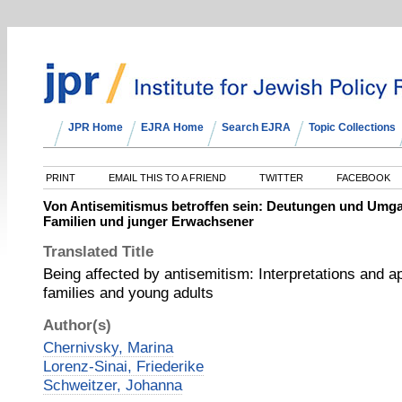
JPR Home
EJRA Home
Search EJRA
Topic Collections
PRINT
EMAIL THIS TO A FRIEND
TWITTER
FACEBOOK
Von Antisemitismus betroffen sein: Deutungen und Umg
Familien und junger Erwachsener
Translated Title
Being affected by antisemitism: Interpretations and 
families and young adults
Author(s)
Chernivsky, Marina
Lorenz-Sinai, Friederike
Schweitzer, Johanna