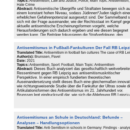
Topics:
Antisemitism, Law and Justice, Police, Main Topic: Antisemitism,
Hate Crime
Abstract:
Antisemitische Übergriffe und Straftaten bewegen sich au
einem konstant hohen Niveau, sodass Jüdinnen*Juden täglich ein
erheblichen Gefahrenpotenzial ausgesetzt sind. Der Sammelband s
sich mit der Frage auseinander, wie der Rechtsstaat im Kampf geg
aktuelle antisemitische Erscheinungsformen vorgeht, welche
Herausforderungen sich dadurch ergeben und wie diesen begegnet
werden kann. Die Beiträge fokussieren die Strafverfolgung, den
justiziellen Umgang damit sowie den Strafvollzug, jeweils vor dem
Hintergrund der Perspektiven von Betroffenen und der
Antisemitismus in Fußball-Fankulturen Der Fall RB Leipz
zivilgesellschaftlichen Bearbeitung.
Translated Title:
Antisemitism in football fan cultures The case of RB Le
Author(s):
Brunssen, Pavel
Date:
2021
Topics:
Antisemitism, Sport: Football, Main Topic: Antisemitism
Abstract:
Dieses Buch analysiert das gesellschaftlich weitverbreite
Ressentiment gegen RB Leipzig aus antisemitismuskritischer
Perspektive. In einer empirisch fundierten theoretischen
Auseinandersetzung stellt dieses Buch eine gleichermaßen innovat
wie richtungsweisende Studie über die Fankultur der Ultras sowie d
Artikulationsformen des Antisemitismus im 21. Jahrhundert vor.
Brunssen legt eindrucksvoll dar, wie sich die Ablehnung RB Leipzig
aus einem jahrhundertealten Fundus antisemitischer Bilder speist.
Antisemitismus an Schule in Deutschland: Befunde –
Analysen – Handlungsoptionen
Translated Title:
Anti-Semitism in schools in Germany: Findings - analys