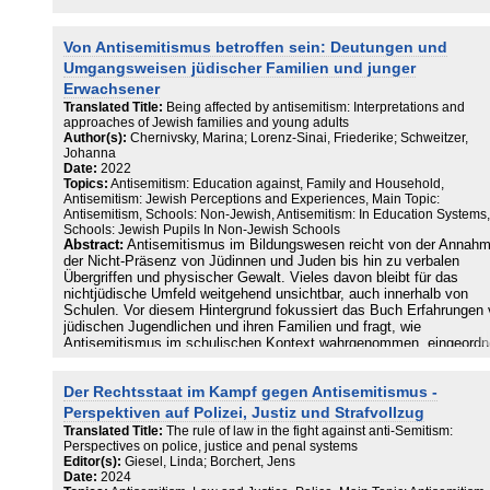
Von Antisemitismus betroffen sein: Deutungen und
Umgangsweisen jüdischer Familien und junger
Erwachsener
Translated Title:
Being affected by antisemitism: Interpretations and
approaches of Jewish families and young adults
Author(s):
Chernivsky, Marina; Lorenz-Sinai, Friederike; Schweitzer,
Johanna
Date:
2022
Topics:
Antisemitism: Education against, Family and Household,
Antisemitism: Jewish Perceptions and Experiences, Main Topic:
Antisemitism, Schools: Non-Jewish, Antisemitism: In Education Systems,
Schools: Jewish Pupils In Non-Jewish Schools
Abstract:
Antisemitismus im Bildungswesen reicht von der Annah
der Nicht-Präsenz von Jüdinnen und Juden bis hin zu verbalen
Übergriffen und physischer Gewalt. Vieles davon bleibt für das
nichtjüdische Umfeld weitgehend unsichtbar, auch innerhalb von
Schulen. Vor diesem Hintergrund fokussiert das Buch Erfahrungen
jüdischen Jugendlichen und ihren Familien und fragt, wie
Antisemitismus im schulischen Kontext wahrgenommen, eingeordn
und bewältigt wird.
Der Rechtsstaat im Kampf gegen Antisemitismus -
Perspektiven auf Polizei, Justiz und Strafvollzug
Translated Title:
The rule of law in the fight against anti-Semitism:
Perspectives on police, justice and penal systems
Editor(s):
Giesel, Linda; Borchert, Jens
Date:
2024