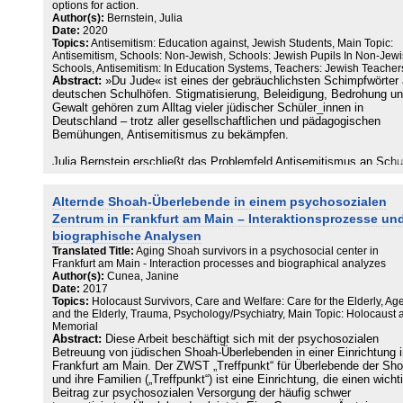
options for action.
Author(s):
Bernstein, Julia
Date:
2020
Topics:
Antisemitism: Education against, Jewish Students, Main Topic:
Antisemitism, Schools: Non-Jewish, Schools: Jewish Pupils In Non-Jew
Schools, Antisemitism: In Education Systems, Teachers: Jewish Teacher
Abstract:
»Du Jude« ist eines der gebräuchlichsten Schimpfwörter 
deutschen Schulhöfen. Stigmatisierung, Beleidigung, Bedrohung u
Gewalt gehören zum Alltag vieler jüdischer Schüler_innen in
Deutschland – trotz aller gesellschaftlichen und pädagogischen
Bemühungen, Antisemitismus zu bekämpfen.
Julia Bernstein erschließt das Problemfeld Antisemitismus an Schu
in einer qualitativ-soziologischen Forschung und analysiert erstmali
aus den Perspektiven der betroffenen Schüler_innen und Lehrkräfte
Alternde Shoah-Überlebende in einem psychosozialen
Befunde vor historischen und theoretischen Hintergründen. Diese n
Herangehensweise macht den Band zusammen mit der Darstellung
Zentrum in Frankfurt am Main – Interaktionsprozesse un
konkreter Handlungsmöglichkeiten für den Umgang mit Antisemiti
biographische Analysen
zu einem unverzichtbaren Begleiter für Unterrichtsgestaltung und d
Translated Title:
Aging Shoah survivors in a psychosocial center in
soziale Miteinander an Schulen und darüber hinaus.
Frankfurt am Main - Interaction processes and biographical analyzes
Author(s):
Cunea, Janine
Date:
2017
Topics:
Holocaust Survivors, Care and Welfare: Care for the Elderly, Ag
and the Elderly, Trauma, Psychology/Psychiatry, Main Topic: Holocaust 
Memorial
Abstract:
Diese Arbeit beschäftigt sich mit der psychosozialen
Betreuung von jüdischen Shoah-Überlebenden in einer Einrichtung i
Frankfurt am Main. Der ZWST „Treffpunkt“ für Überlebende der Sh
und ihre Familien („Treffpunkt“) ist eine Einrichtung, die einen wicht
Beitrag zur psychosozialen Versorgung der häufig schwer