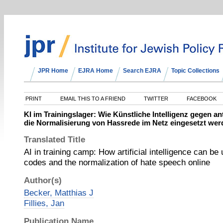
JPR Home
EJRA Home
Search EJRA
Topic Collections
PRINT
EMAIL THIS TO A FRIEND
TWITTER
FACEBOOK
KI im Trainingslager: Wie Künstliche Intelligenz gegen a
die Normalisierung von Hassrede im Netz eingesetzt we
Translated Title
AI in training camp: How artificial intelligence can be
codes and the normalization of hate speech online
Author(s)
Becker, Matthias J
Fillies, Jan
Publication Name