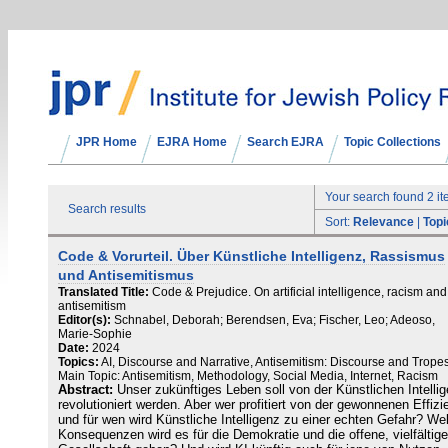
JPR Home
EJRA Home
Search EJRA
Topic Collections
Your search found 2 i
Search results
Sort:
Relevance
|
Topi
Code & Vorurteil. Über Künstliche Intelligenz, Rassismus
und Antisemitismus
Translated Title:
Code & Prejudice. On artificial intelligence, racism and
antisemitism
Editor(s):
Schnabel, Deborah; Berendsen, Eva; Fischer, Leo; Adeoso,
Marie-Sophie
Date:
2024
Topics:
AI, Discourse and Narrative, Antisemitism: Discourse and Tropes
Main Topic: Antisemitism, Methodology, Social Media, Internet, Racism
Abstract:
Unser zukünftiges Leben soll von der Künstlichen Intelli
revolutioniert werden. Aber wer profitiert von der gewonnenen Effizi
und für wen wird Künstliche Intelligenz zu einer echten Gefahr? We
Konsequenzen wird es für die Demokratie und die offene, vielfältige