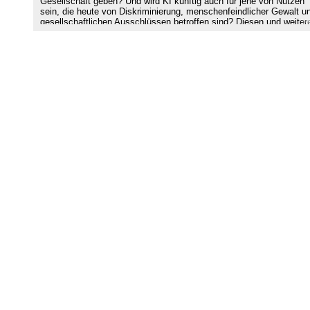
Gesellschaft geben? Und wird KI künftig auch für jene von Nutzen
sein, die heute von Diskriminierung, menschenfeindlicher Gewalt u
gesellschaftlichen Ausschlüssen betroffen sind? Diesen und weiter
Fragen widmen sich die Beiträger*innen des vierten Bands der Edit
Bildungsstätte Anne Frank. In den einzelnen Texten beschäftigen s
sich u. a. mit (rassistischen) Algorithmen, antisemitischen Deep F
oder digitalen Filtern und Schönheitsidealen, aber auch den
Möglichkeiten einer »guten« KI im Einsatz gegen Ungleichheit und 
Demokratie.