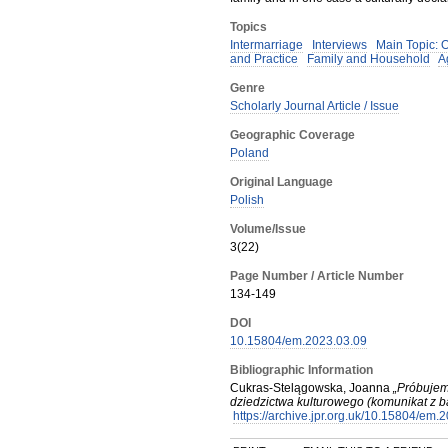
Topics
Intermarriage
Interviews
Main Topic: 
and Practice
Family and Household
A
Genre
Scholarly Journal Article / Issue
Geographic Coverage
Poland
Original Language
Polish
Volume/Issue
3(22)
Page Number / Article Number
134-149
DOI
10.15804/em.2023.03.09
Bibliographic Information
Cukras-Stelągowska, Joanna
„Próbujem
dziedzictwa kulturowego (komunikat z 
https://archive.jpr.org.uk/10.15804/em.