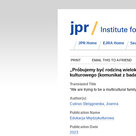
JPR Home
EJRA Home
Se
PRINT
EMAIL THIS TO A FRIEND
„Próbujemy być rodziną wieloku
kulturowego (komunikat z bad
Translated Title
“We are trying to be a multicultural family
Author(s)
Cukras-Stelągowska, Joanna
Publication Name
Edukacja Międzykulturowa
Publication Date
2023