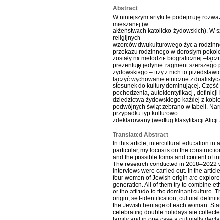
Abstract
W niniejszym artykule podejmuję rozwa
mieszanej (w
ałżeństwach katolicko-żydowskich). W s
religijnych
wzorców dwukulturowego życia rodzinn
przekazu rodzinnego w dorosłym pokol
zostały na metodzie biograficznej –łąc
prezentuję jedynie fragment szerszego p
żydowskiego – trzy z nich to przedstawi
łączyć wychowanie etniczne z dualisty
stosunek do kultury dominującej. Część 
pochodzenia, autoidentyfikacji, definicj
dziedzictwa żydowskiego każdej z kobi
podwójnych świąt zebrano w tabeli. Narr
przypadku typ kulturowo
zdeklarowany (według klasyfikacji Alicji 
Translated Abstract
In this article, intercultural education i
particular, my focus is on the construction
and the possible forms and content of in
The research conducted in 2018–2022 wa
interviews were carried out. In the articl
four women of Jewish origin are explored
generation. All of them try to combine et
or the attitude to the dominant culture. Th
origin, self-identification, cultural defi
the Jewish heritage of each woman. State
celebrating double holidays are collected
family and in one case a culturally declar