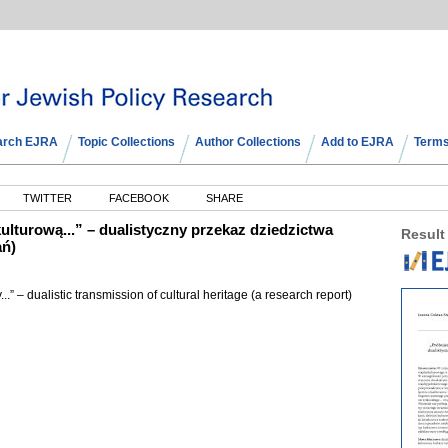
arch EJRA
Topic Collections
Author Collections
Add to EJRA
Terms
TWITTER
FACEBOOK
SHARE
lturową...” – dualistyczny przekaz dziedzictwa
Result
ań)
...” – dualistic transmission of cultural heritage (a research report)