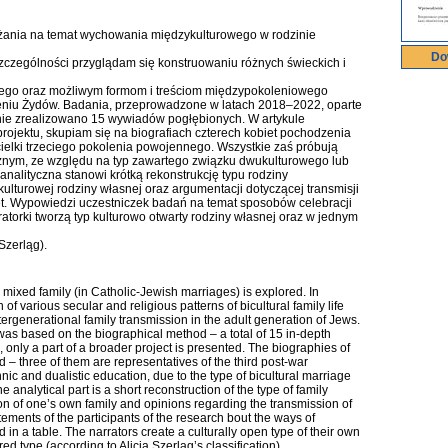
żania na temat wychowania międzykulturowego w rodzinie
Do
zczególności przyglądam się konstruowaniu różnych świeckich i
ego oraz możliwym formom i treściom międzypokoleniowego
eniu Żydów. Badania, przeprowadzone w latach 2018–2022, oparte
znie zrealizowano 15 wywiadów pogłębionych. W artykule
rojektu, skupiam się na biografiach czterech kobiet pochodzenia
cielki trzeciego pokolenia powojennego. Wszystkie zaś próbują
cznym, ze względu na typ zawartego związku dwukulturowego lub
analityczna stanowi krótką rekonstrukcję typu rodziny
i kulturowej rodziny własnej oraz argumentacji dotyczącej transmisji
et. Wypowiedzi uczestniczek badań na temat sposobów celebracji
atorki tworzą typ kulturowo otwarty rodziny własnej oraz w jednym
Szerląg).
n a mixed family (in Catholic-Jewish marriages) is explored. In
 of various secular and religious patterns of bicultural family life
tergenerational family transmission in the adult generation of Jews.
s based on the biographical method – a total of 15 in-depth
e, only a part of a broader project is presented. The biographies of
 – three of them are representatives of the third post-war
hnic and dualistic education, due to the type of bicultural marriage
e analytical part is a short reconstruction of the type of family
nition of one’s own family and opinions regarding the transmission of
ments of the participants of the research bout the ways of
 in a table. The narrators create a culturally open type of their own
ed type (according to Alicja Szerląg’s classification).