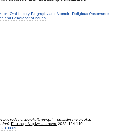
Other
Oral History, Biography and Memoir
Religious Observance
ge and Generational Issues
y być rodziną wielokulturową...” – dualistyczny przekaz
badań)
.
Edukacja Międzykulturowa.
2023
:
134-149.
2023.03.09