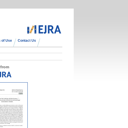
 of Use
Contact Us
 from