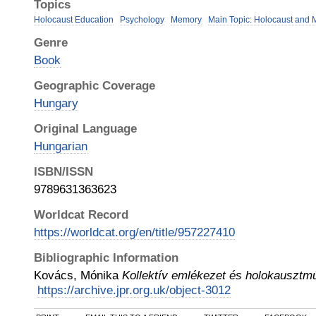
Topics
Holocaust Education
Psychology
Memory
Main Topic: Holocaust and 
Genre
Book
Geographic Coverage
Hungary
Original Language
Hungarian
ISBN/ISSN
9789631363623
Worldcat Record
https://worldcat.org/en/title/957227410
Bibliographic Information
Kovács, Mónika
Kollektív emlékezet és holokausztmú
https://archive.jpr.org.uk/object-3012