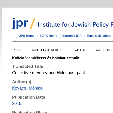
JPR Home
EJRA Home
Search EJRA
Topic Collections
PRINT
EMAIL THIS TO A FRIEND
TWITTER
FACEBOOK
Kollektív emlékezet és holokausztmúlt
Translated Title
Collective memory and Holocaust past
Author(s)
Kovács, Mónika
Publication Date
2016
Publication Place