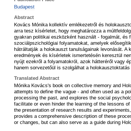
Budapest
Abstract
Kovács Mónika kollektív emlékezetről és holokauszto
arra tesz kísérletet, hogy meghatározza a múltfeldol
gyakran politikai eszközként használt - fogalmát, és f
szociálpszichológiai folyamatokat, amelyek elősegíti
hátráltatják a holokauszt tanulságainak levonását. A k
eredmények és kísérletek ismertetésén keresztül ne
nyújt ezekről a folyamatokról, azok hátteréről vagy é
hanem sorvezetőül is szolgálhat a holokausztoktatás
Translated Abstract
Mónika Kovács's book on collective memory and Hol
attempts to define the vague - and often used as a poli
processing the past, and explores the social psychol
facilitate or even hinder the learning of the lessons 
the presentation of research results and experiments
provides a comprehensive description of these proce
or changes, but can also serve as a guide during Hol