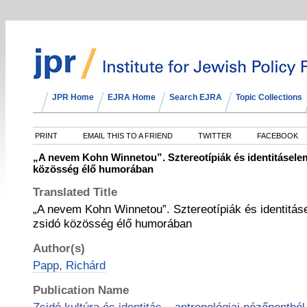
JPR Home
EJRA Home
Search EJRA
Topic Collections
PRINT
EMAIL THIS TO A FRIEND
TWITTER
FACEBOOK
„A nevem Kohn Winnetou”. Sztereotípiák és identitásele
közösség élő humorában
Translated Title
„A nevem Kohn Winnetou”. Sztereotípiák és identitá
zsidó közösség élő humorában
Author(s)
Papp, Richárd
Publication Name