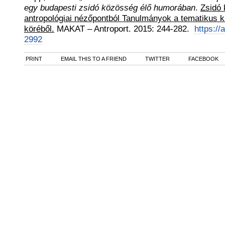
egy budapesti zsidó közösség élő humorában
.
Zsidó 
antropológiai nézőpontból Tanulmányok a tematikus 
köréből.
MAKAT – Antroport
.
2015
:
244-282.
https://
2992
PRINT
EMAIL THIS TO A FRIEND
TWITTER
FACEBOOK