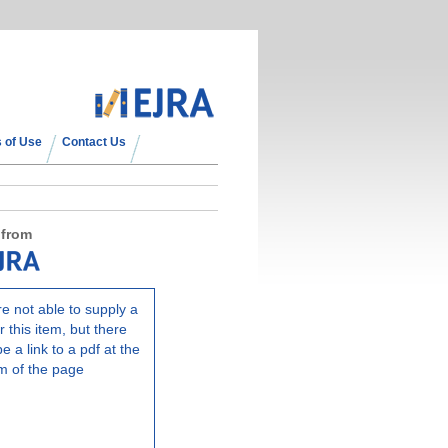
 of Use
Contact Us
 from
e not able to supply a
r this item, but there
e a link to a pdf at the
m of the page