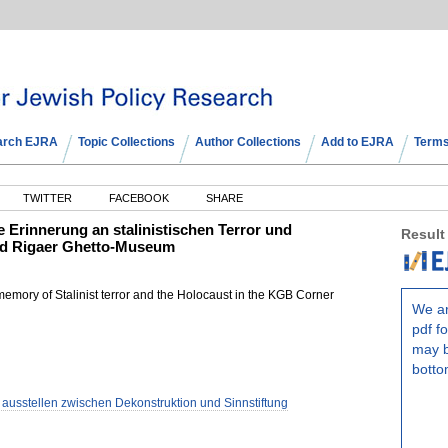
arch EJRA
Topic Collections
Author Collections
Add to EJRA
Terms
TWITTER
FACEBOOK
SHARE
e Erinnerung an stalinistischen Terror und
Result
d Rigaer Ghetto-Museum
memory of Stalinist terror and the Holocaust in the KGB Corner
We ar
pdf fo
may b
botto
usstellen zwischen Dekonstruktion und Sinnstiftung