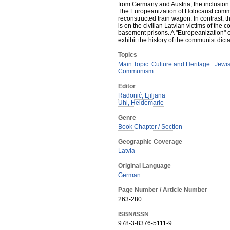
from Germany and Austria, the inclusion 
The Europeanization of Holocaust comme
reconstructed train wagon. In contrast, t
is on the civilian Latvian victims of th
basement prisons. A "Europeanization" o
exhibit the history of the communist dict
Topics
Main Topic: Culture and Heritage
Jewi
Communism
Editor
Radonić, Ljiljana
Uhl, Heidemarie
Genre
Book Chapter / Section
Geographic Coverage
Latvia
Original Language
German
Page Number / Article Number
263-280
ISBN/ISSN
978-3-8376-5111-9