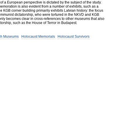
of a European perspective is dictated by the subject of the study.
moration is also evident from a number of exhibits, such as a
he KGB corner building primarily exhibits Latvian history: the focus
e communist dictatorship, who were tortured in the NKVD and KGB
nly becomes clear in cross-references to other museums that also
atorship, such as the House of Terror in Budapest.
sh Museums
Holocaust Memorials
Holocaust Survivors