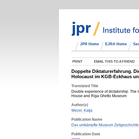
JPR Home
EJRA Home
Se
PRINT
EMAIL THIS TO A FRIEND
Doppelte Diktaturerfahrung. Di
Holocaust im KGB-Eckhaus un
Translated Title
Double experience of dictatorship. The 
House and Riga Ghetto Museum
Author(s)
Wezel, Katja
Publication Name
Das umkämpfte Museum Zeitgeschichte a
Publication Date