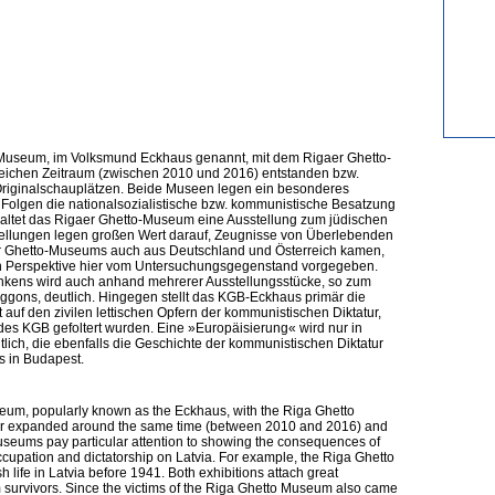
-Museum, im Volksmund Eckhaus genannt, mit dem Rigaer Ghetto-
eichen Zeitraum (zwischen 2010 und 2016) entstanden bzw.
 Originalschauplätzen. Beide Museen legen ein besonderes
Folgen die nationalsozialistische bzw. kommunistische Besatzung
nhaltet das Rigaer Ghetto-Museum eine Ausstellung zum jüdischen
stellungen legen großen Wert darauf, Zeugnisse von Überlebenden
er Ghetto-Museums auch aus Deutschland und Österreich kamen,
en Perspektive hier vom Untersuchungsgegenstand vorgegeben.
nkens wird auch anhand mehrerer Ausstellungsstücke, so zum
ggons, deutlich. Hingegen stellt das KGB-Eckhaus primär die
t auf den zivilen lettischen Opfern der kommunistischen Diktatur,
es KGB gefoltert wurden. Eine »Europäisierung« wird nur in
ch, die ebenfalls die Geschichte der kommunistischen Diktatur
s in Budapest.
um, popularly known as the Eckhaus, with the Riga Ghetto
 expanded around the same time (between 2010 and 2016) and
 museums pay particular attention to showing the consequences of
cupation and dictatorship on Latvia. For example, the Riga Ghetto
life in Latvia before 1941. Both exhibitions attach great
m survivors. Since the victims of the Riga Ghetto Museum also came