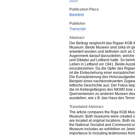
2020
Publication Place
Bielefeld
Publisher
Transcript
Abstract
Der Beitrag vergleicht das Rigaer KGB
Museum. Beide Museen sind zirka im gl
erweitert worden und befinden sich an
Augenmerk darauf darzustellen, welche 
und Diktatur auf Lettland hatte. So bei
Leben in Lettland vor 1941. Beide Aus
einzubeziehen. Da die Opfer des Riga
ist die Einbeziehung einer europäisch
Die Europäisierung des Holocaustgede
Beispiel eines nachkonstruierten Zugwa
lettische Geschichte aus: Der Fokus lieg
die im Kellergefängnis des NKWD bzw. d
Querverweisen zu anderen Museen deutli
ausstellen, wie z.B. das Haus des Terror
Translated Abstract
The article compares the Riga KGB Muse
Museum. Both museums were created or
are located at original locations. Both
the National Socialist and Communist oc
Museum includes an exhibition on Jewish 
importance to including testimonies fro