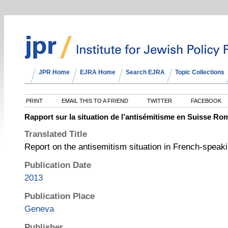
JPR Home
EJRA Home
Search EJRA
Topic Collections
PRINT
EMAIL THIS TO A FRIEND
TWITTER
FACEBOOK
Rapport sur la situation de l’antisémitisme en Suisse R
Translated Title
Report on the antisemitism situation in French-speak
Publication Date
2013
Publication Place
Geneva
Publisher