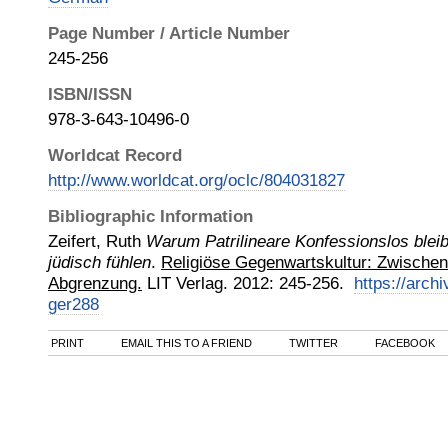
Page Number / Article Number
245-256
ISBN/ISSN
978-3-643-10496-0
Worldcat Record
http://www.worldcat.org/oclc/804031827
Bibliographic Information
Zeifert, Ruth
Warum Patrilineare Konfessionslos bleib
jüdisch fühlen
.
Religiöse Gegenwartskultur: Zwischen 
Abgrenzung.
LIT Verlag
.
2012
:
245-256.
https://archi
ger288
PRINT
EMAIL THIS TO A FRIEND
TWITTER
FACEBOOK