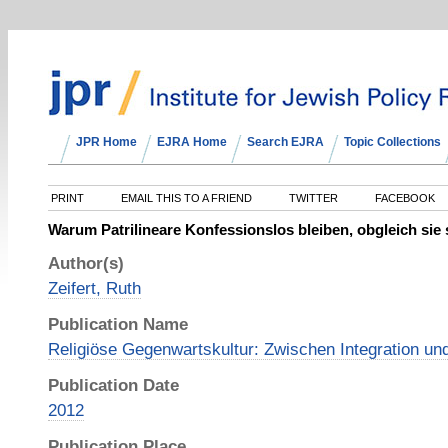
JPR Home
EJRA Home
Search EJRA
Topic Collections
PRINT
EMAIL THIS TO A FRIEND
TWITTER
FACEBOOK
Warum Patrilineare Konfessionslos bleiben, obgleich sie 
Author(s)
Zeifert, Ruth
Publication Name
Religiöse Gegenwartskultur: Zwischen Integration u
Publication Date
2012
Publication Place