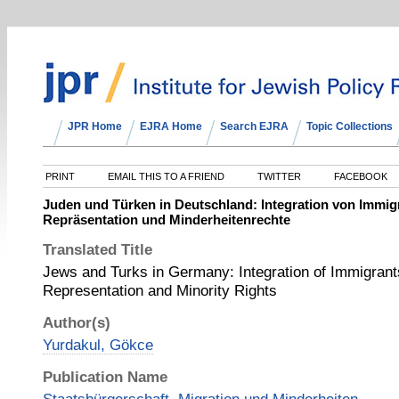
JPR Home
EJRA Home
Search EJRA
Topic Collections
PRINT
EMAIL THIS TO A FRIEND
TWITTER
FACEBOOK
Juden und Türken in Deutschland: Integration von Immigr
Repräsentation und Minderheitenrechte
Translated Title
Jews and Turks in Germany: Integration of Immigrants
Representation and Minority Rights
Author(s)
Yurdakul, Gökce
Publication Name