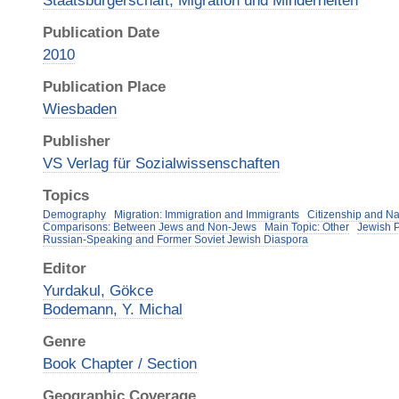
Staatsbürgerschaft, Migration und Minderheiten
Publication Date
2010
Publication Place
Wiesbaden
Publisher
VS Verlag für Sozialwissenschaften
Topics
Demography
Migration: Immigration and Immigrants
Citizenship and Nat
Comparisons: Between Jews and Non-Jews
Main Topic: Other
Jewish P
Russian-Speaking and Former Soviet Jewish Diaspora
Editor
Yurdakul, Gökce
Bodemann, Y. Michal
Genre
Book Chapter / Section
Geographic Coverage