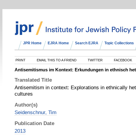
JPR Home
EJRA Home
Search EJRA
Topic Collections
PRINT
EMAIL THIS TO A FRIEND
TWITTER
FACEBOOK
Antisemitismus im Kontext: Erkundungen in ethnisch he
Translated Title
Antisemitism in context: Explorations in ethnically h
cultures
Author(s)
Seidenschnur, Tim
Publication Date
2013