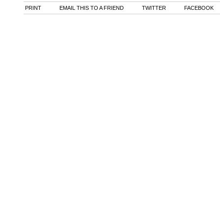
PRINT
EMAIL THIS TO A FRIEND
TWITTER
FACEBOOK