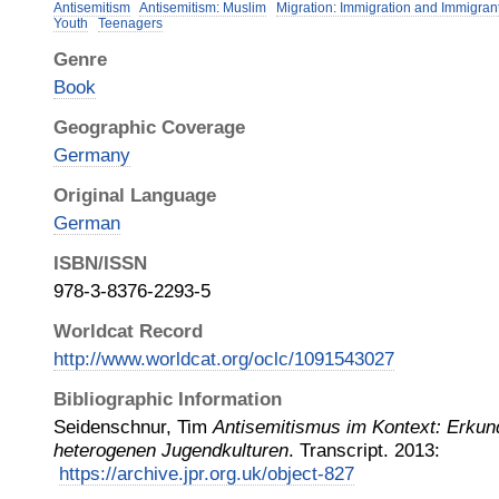
Antisemitism
Antisemitism: Muslim
Migration: Immigration and Immigran
Youth
Teenagers
Genre
Book
Geographic Coverage
Germany
Original Language
German
ISBN/ISSN
978-3-8376-2293-5
Worldcat Record
http://www.worldcat.org/oclc/1091543027
Bibliographic Information
Seidenschnur, Tim
Antisemitismus im Kontext: Erkun
heterogenen Jugendkulturen
.
Transcript
.
2013
:
https://archive.jpr.org.uk/object-827