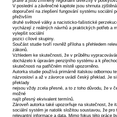
praxe a jsou zmíněny regionální diverzity v poskytová
V poslední a závěrečné kapitole jsou shrnuta zjištěná
doporučení na zlepšení fungování systému sociální 
přeživším
druhé světové války a nacisticko-fašistické perzekuc
vycházejí z reálných návrhů a praktických potřeb a m
vylepšit sociální
pozici cílové skupiny.
Součást studie tvoří rovněž příloha s přehledem relev
zákonů.
Vzhledem ke skutečnosti, že v průběhu vypracováván
docházelo k úpravám penzijního systému a k přechodu
skutečnosti na patřičném místě upozorněno.
Autorka studie používá primárně italskou odbornou te
názvosloví a až v závorce uvádí český překlad. Je s
překlady
nejsou vždy zcela přesné, a to z toho důvodu, že v 
možné
najít přesný ekvivalent termínů.
Zároveň autorka také upozorňuje na skutečnost, že i
sociální systém je natolik složitou soustavou, že pro 
relevantní informace a data. Mimo fokus této práce 