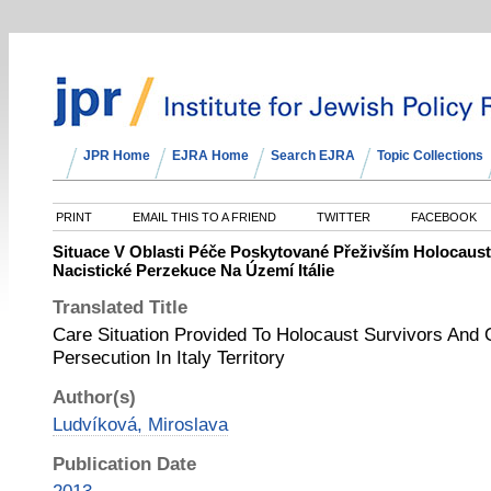
JPR Home
EJRA Home
Search EJRA
Topic Collections
PRINT
EMAIL THIS TO A FRIEND
TWITTER
FACEBOOK
Situace V Oblasti Péče Poskytované Přeživším Holocaus
Nacistické Perzekuce Na Území Itálie
Translated Title
Care Situation Provided To Holocaust Survivors And 
Persecution In Italy Territory
Author(s)
Ludvíková, Miroslava
Publication Date