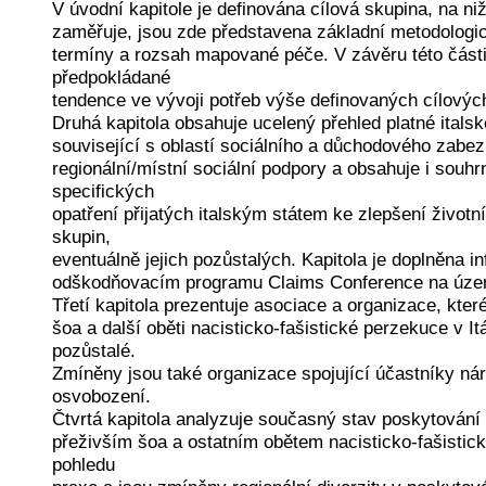
V úvodní kapitole je definována cílová skupina, na niž
zaměřuje, jsou zde představena základní metodologi
termíny a rozsah mapované péče. V závěru této část
předpokládané
tendence ve vývoji potřeb výše definovaných cílovýc
Druhá kapitola obsahuje ucelený přehled platné italské
související s oblastí sociálního a důchodového zabez
regionální/místní sociální podpory a obsahuje i souhr
specifických
opatření přijatých italským státem ke zlepšení životn
skupin,
eventuálně jejich pozůstalých. Kapitola je doplněna 
odškodňovacím programu Claims Conference na území
Třetí kapitola prezentuje asociace a organizace, které
šoa a další oběti nacisticko-fašistické perzekuce v Itá
pozůstalé.
Zmíněny jsou také organizace spojující účastníky ná
osvobození.
Čtvrtá kapitola analyzuje současný stav poskytování 
přeživším šoa a ostatním obětem nacisticko-fašistické
pohledu