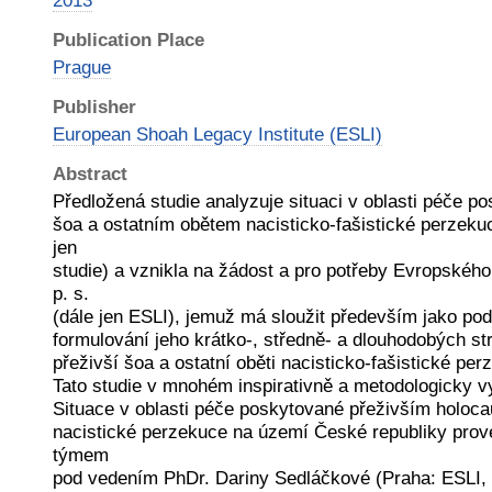
2013
Publication Place
Prague
Publisher
European Shoah Legacy Institute (ESLI)
Abstract
Předložená studie analyzuje situaci v oblasti péče p
šoa a ostatním obětem nacisticko-fašistické perzekuc
jen
studie) a vznikla na žádost a pro potřeby Evropského 
p. s.
(dále jen ESLI), jemuž má sloužit především jako pod
formulování jeho krátko-, středně- a dlouhodobých str
přeživší šoa a ostatní oběti nacisticko-fašistické per
Tato studie v mnohém inspirativně a metodologicky v
Situace v oblasti péče poskytované přeživším holoc
nacistické perzekuce na území České republiky pr
týmem
pod vedením PhDr. Dariny Sedláčkové (Praha: ESLI, 