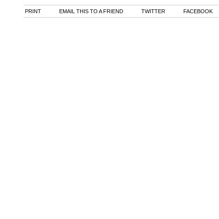
PRINT
EMAIL THIS TO A FRIEND
TWITTER
FACEBOOK