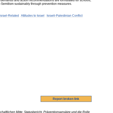
fic demands and action recommendations are formulated for schools,
i-Semitism sustainably through prevention measures.
Israel-Related
Attitudes to Israel
Israeli-Palestinian Conflict
chaftlichen Mitte: Statusbericht, Präventionsansätze und die Rolle