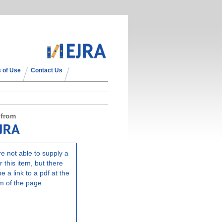
 of Use
Contact Us
 from
e not able to supply a
r this item, but there
e a link to a pdf at the
m of the page