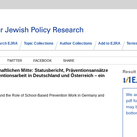
arch EJRA
Topic Collections
Author Collections
Add to EJRA
Terms
TWITTER
FACEBOOK
SHARE
aftlichen Mitte: Statusbericht, Präventionsansätze
Result
entionsarbeit in Deutschland und Österreich – ein
We ar
 and the Role of School-Based Prevention Work in Germany and
pdf fo
may b
botto