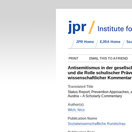
JPR Home
EJRA Home
Se
PRINT
EMAIL THIS TO A FRIEND
Antisemitismus in der gesellsch
und die Rolle schulischer Präv
wissenschaftlicher Kommentar
Translated Title
Status Report, Prevention Approaches,
Austria – A Scholarly Commentary
Author(s)
Wich, Nico
Publication Name
Sozialwissenschaftliche Rundschau