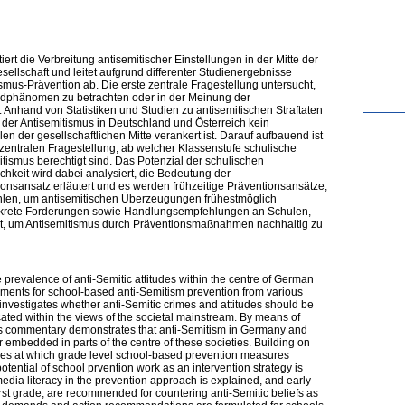
rt die Verbreitung antisemitischer Einstellungen in der Mitte der
sellschaft und leitet aufgrund differenter Studienergebnisse
mus-Prävention ab. Die erste zentrale Fragestellung untersucht,
ndphänomen zu betrachten oder in der Meinung der
d. Anhand von Statistiken und Studien zu antisemitischen Straftaten
 der Antisemitismus in Deutschland und Österreich kein
en der gesellschaftlichen Mitte verankert ist. Darauf aufbauend ist
entralen Fragestellung, ab welcher Klassenstufe schulische
smus berechtigt sind. Das Potenzial der schulischen
ichkeit wird dabei analysiert, die Bedeutung der
sansatz erläutert und es werden frühzeitige Präventionsansätze,
len, um antisemitischen Überzeugungen frühestmöglich
nkrete Forderungen sowie Handlungsempfehlungen an Schulen,
iert, um Antisemitismus durch Präventionsmaßnahmen nachhaltig zu
prevalence of anti-Semitic attitudes within the centre of German
ements for school-based anti-Semitism prevention from various
n investigates whether anti-Semitic crimes and attitudes should be
ted within the views of the societal mainstream. By means of
 this commentary demonstrates that anti-Semitism in Germany and
er embedded in parts of the centre of these societies. Building on
ines at which grade level school-based prevention measures
potential of school prvention work as an intervention strategy is
edia literacy in the prevention approach is explained, and early
first grade, are recommended for countering anti-Semitic beliefs as