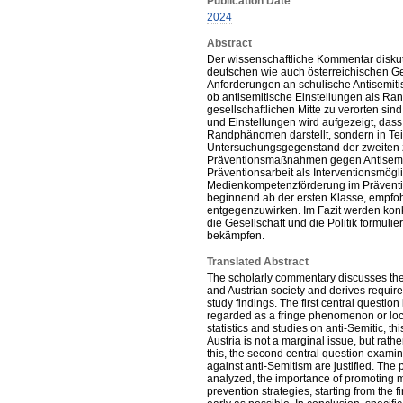
Publication Date
2024
Abstract
Der wissenschaftliche Kommentar diskutie
deutschen wie auch österreichischen Ge
Anforderungen an schulische Antisemitis
ob antisemitische Einstellungen als Ra
gesellschaftlichen Mitte zu verorten sin
und Einstellungen wird aufgezeigt, dass
Randphänomen darstellt, sondern in Teil
Untersuchungsgegenstand der zweiten z
Präventionsmaßnahmen gegen Antisemiti
Präventionsarbeit als Interventionsmögl
Medienkompetenzförderung im Prävention
beginnend ab der ersten Klasse, empfoh
entgegenzuwirken. Im Fazit werden ko
die Gesellschaft und die Politik formul
bekämpfen.
Translated Abstract
The scholarly commentary discusses the 
and Austrian society and derives requir
study findings. The first central questio
regarded as a fringe phenomenon or loca
statistics and studies on anti-Semitic,
Austria is not a marginal issue, but rath
this, the second central question exam
against anti-Semitism are justified. The 
analyzed, the importance of promoting m
prevention strategies, starting from the 