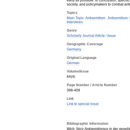
early as possible. In conclusion, speci
society, and policymakers to combat ant
Topics
Main Topic: Antisemitism
Antisemitism: 
Interviews
Genre
Scholarly Journal Article / Issue
Geographic Coverage
Germany
Original Language
German
Volume/Issue
64(4)
Page Number / Article Number
398-409
Link
Link to special issue
Bibliographic Information
Wich, Nico
Antisemitismus in der gesells