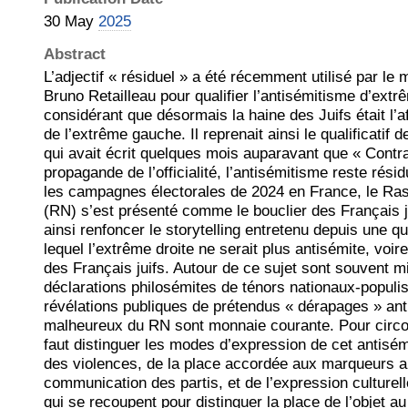
30 May
2025
Abstract
L’adjectif « résiduel » a été récemment utilisé par le m
Bruno Retailleau pour qualifier l’antisémitisme d’extr
considérant que désormais la haine des Juifs était l’af
de l’extrême gauche. Il reprenait ainsi le qualificati
qui avait écrit quelques mois auparavant que « Contra
propagande de l’officialité, l’antisémitisme reste rési
les campagnes électorales de 2024 en France, le Ra
(RN) s’est présenté comme le bouclier des Français jui
ainsi renfoncer le storytelling entretenu depuis une q
lequel l’extrême droite ne serait plus antisémite, voire
des Français juifs. Autour de ce sujet sont souvent m
déclarations philosémites de ténors nationaux-populist
révélations publiques de prétendus « dérapages » an
malheureux du RN sont monnaie courante. Pour circon
faut distinguer les modes d’expression de cet antisé
des violences, de la place accordée aux marqueurs a
communication des partis, et de l’expression culturel
qui se recoupent pour distinguer la place de l’objet 