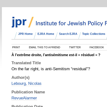
JPR Home
EJRA Home
Search EJRA
Topic Collections
PRINT
EMAIL THIS TO A FRIEND
TWITTER
FACEBOOK
À l’extrême droite, l’antisémitisme est-il « résiduel » ?
Translated Title
On the far right, is anti-Semitism “residual”?
Author(s)
Lebourg, Nicolas
Publication Name
RevueAlarmer
Publication Date