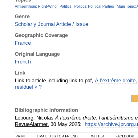
Antisemitism: Right-Wing
Politics
Politics: Political Parties
Main Topic: 
Genre
Scholarly Journal Article / Issue
Geographic Coverage
France
Original Language
French
Link
Link to article including link to pdf,
À l’extrême droite,
résiduel » ?
Bibliographic Information
Lebourg, Nicolas
À l’extrême droite, l’antisémitisme es
RevueAlarmer.
30 May
2025
:
https://archive.jpr.org
PRINT
EMAIL THIS TO A FRIEND
TWITTER
FACEBOOK