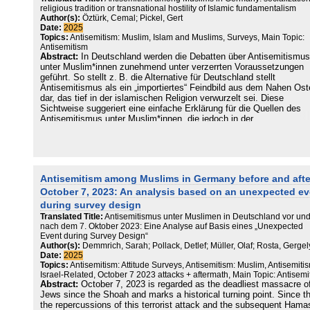
Prädiktoren für antisemitisch motivierte Kriminalitätsraten in den 4
religious tradition or transnational hostility of Islamic fundamentalism
deutschen Kreisen und kreisfreien Städte für die Zeit von 2020 bis
Author(s):
Öztürk, Cemal; Pickel, Gert
2023. Diese Raumanalysen zeigen, dass sich antisemitisch motivie
Date:
2025
Straftaten nicht zufällig zwischen den Regionen in Deutschland
Topics:
Antisemitism: Muslim, Islam and Muslims, Surveys, Main Topic:
verteilen, sondern insbesondere höhere Kriminalitätsraten für die in
Antisemitism
Ostdeutschland gelegenen Kreise zu erkennen sind. Zudem
Abstract:
In Deutschland werden die Debatten über Antisemitismus
verdeutlicht die Untersuchung kriminalsoziologisch relevanter
unter Muslim*innen zunehmend unter verzerrten Voraussetzungen
Raumeigenschaften einen positiven Zusammenhang zwischen den
geführt. So stellt z. B. die Alternative für Deutschland stellt
Raten der allgemeinen und der antisemitisch motivierten Kriminalitä
Antisemitismus als ein „importiertes“ Feindbild aus dem Nahen Ost
Weniger eindeutig sind dagegen die prädiktiven Eigenschaften der
dar, das tief in der islamischen Religion verwurzelt sei. Diese
Urbanität und Deprivation von Kreisen. Während bei der Deprivation
Sichtweise suggeriert eine einfache Erklärung für die Quellen des
insbesondere die Werte von benachbarten Kreisen in einem negati
Antisemitismus unter Muslim*innen, die jedoch in der
Zusammenhang mit antisemitischen Straftaten in dem eigenen Kre
wissenschaftlichen Forschung stark umstritten ist. So wird kontrov
zu stehen scheinen, finden sich bezüglich der Urbanität Hinweise a
diskutiert, ob die Sozialisation im Nahen Osten tatsächlich eine
eine unterschiedliche Assoziation zwischen ost- und westdeutsche
entscheidende Rolle bei der Entstehung antisemitischer Einstellun
Kreisen. Demnach steigt die Belastung antisemitisch motivierter
spielt. Ebenso wird infrage gestellt, ob der Antisemitismus tatsächl
Kriminalität in westdeutschen Kreisen mit deren zunehmender
in der islamischen Tradition begründet ist. Viele Studien heben
Antisemitism among Muslims in Germany before and afte
Urbanität tendenziell an, während in ostdeutschen Kreisen höhere
stattdessen hervor, dass nicht die islamische Religion an sich, son
Kriminalitätsraten mit eher ländlichen Regionen einhergehen.
October 7, 2023: An analysis based on an unexpected ev
der islamische Fundamentalismus die entscheidende Triebkraft de
Insgesamt demonstriert der diesjährige Monitor-Beitrag die
Antisemitismus ist. Dieser Beitrag nähert sich der Thematik anhan
during survey design
zunehmende gesellschaftliche Relevanz der antisemitisch motivier
mehrerer Bevölkerungsumfragen und vor allem einer Befragung unt
Translated Title:
Antisemitismus unter Muslimen in Deutschland vor un
Kriminalität und präsentiert neue Erkenntnisse zu der
deutschen Muslim*innen. Die Analysen zeigen, dass antisemitisch
nach dem 7. Oktober 2023: Eine Analyse auf Basis eines „Unexpected
regionalen Verteilung des polizeilich registrierten
Einstellungen unter Muslim*innen – besonders in ihrer tradierten g
Event during Survey Design“
Kriminalitätsaufkommens in Deutschland.
Israel gerichteten Artikulationsform– häufiger vertreten sind als im
Author(s):
Demmrich, Sarah; Pollack, Detlef; Müller, Olaf; Rosta, Gergel
Durchschnitt der Gesamtbevölkerung. Dennoch können viele der
Date:
2025
gängigen Annahmen über die Ursachen des Antisemitismus die
Topics:
Antisemitism: Attitude Surveys, Antisemitism: Muslim, Antisemiti
Unterschiede innerhalb der muslimischen Gemeinschaft nicht
Israel-Related, October 7 2023 attacks + aftermath, Main Topic: Antisemi
Abstract:
October 7, 2023 is regarded as the deadliest massacre o
ausreichend erklären. Die Ergebnisse deuten darauf hin, dass die
Jews since the Shoah and marks a historical turning point. Since t
Neigung zu antisemitischen Einstellungen nicht signifikant zwische
the repercussions of this terrorist attack and the subsequent Hama
Muslim*innen unterschiedlicher Herkunft variiert. Auch die individue