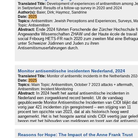
Translated Title:
Development of experiences of antisemitism among J
in Switzerland: Results of a follow-up survey in 2020 and 2024
Author(s):
Baier, Dirk; Haymoz, Sandrine
Date:
2025
Topics:
Antisemitism: Jewish Perceptions and Experiences, Surveys, M
Topic: Antisemitism
Abstract:
Ende 2024 führten Forschende der Zürcher Hochschule f
Angewandte Wissenschaften ZHAW und der Haute école de travail
social Fribourg HETS-FR nach 2020 zum zweiten Mal eine Befragu
unter Schweizer Jüdinnen und Juden zu ihren
Antisemitismuserfahrungen durch.
Monitor antisemitische incidenten Nederland, 2024
Translated Title:
Monitor of antisemitic incidents in the Netherlands 202
Date:
2025
Topics:
Main Topic: Antisemitism, October 7 2023 attacks + aftermath,
Antisemitism: Incident Monitoring
Abstract:
In 2024 heeft het aantal antisemitische incidenten in
Nederland een zorgwekkend record bereikt. Uit de vandaag
gepubliceerde Monitor Antisemitische Incidenten van CIDI blijkt dat
vorig jaar 421 incidenten zijn geregistreerd – een stijging van 11
procent ten opzichte van 2023, dat al als historisch hoog werd
aangemerkt. Het is het hoogste aantal sinds CIDI veertig jaar gele
begon met het bijhouden van meldingen en toont aan dat antisemit
in Nederland in alarmerend tempo toeneemt. Ter vergelijking: tusse
2012 en 2022 lag het gemiddelde aantal geregistreerde incidenten 
Reasons for Hope: The Impact of the Anne Frank Trust
138 per jaar. In de afgelopen twee jaar is dit aantal met maar liefst