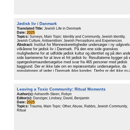
Jødisk liv i Danmark
Translated Title:
Jewish Life in Denmark
Date:
2025
Topics:
Surveys, Main Topic: Identity and Community, Jewish Identity,
Jewish Culture, Antisemitism: Jewish Perceptions and Experiences
Abstract:
Institut for Menneskerettigheder undersøger i ny udgivel
vilkårene for jødisk liv i Danmark. På den ene side granskes
mulighederne for at udfolde jødisk kultur og identitet og på den and
side barriererne for at leve et frit jødisk liv. Resultaterne bygger på 
spørgeskemaundersøgelse med svar fra 465 personer med jødisk
baggrund. Der er ikke tale om en repræsentativ undersøgelse, da
populationen af jøder i Danmark ikke kendes. Derfor er det ikke mul
at foretage en repræsentativ undersøgelse. Undersøgelsen udgør 
største empiriske undersøgelse af jødisk liv i Danmark siden 1973.
Jøder, jødedommen og jødisk kultur har været en del af Danmark i
mere end 400 år. Denne undersøgelse peger på, at jødisk liv og kul
Leaving a Toxic Community: Ritual Moments
stadig er levende. Næsten alle undersøgelsens respondenter angive
Author(s):
Ashworth-Steen, Robyn
at de praktiserer jødiske traditioner og vægter jødisk kultur højt, ua
Editor(s):
Danziger, Lindsey; David, Benjamin
om de er medlemmer af et trossamfund. Undersøgelsen viser også
Date:
2025
anden side: Jøder i Danmark møder væsentlige barrierer i form af
Topics:
Trauma, Main Topic: Other, Abuse, Rabbis, Jewish Community,
antisemitisme, forskelsbehandling, social eksklusion og selvcensur
Ritual
Som konsekvens er rummet for at leve et jødisk liv i Danmark
betydeligt indskrænket.