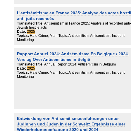
entre le public et le privé, et en contribuant à la production de disc
religieux et féministes.
L’antisémitisme en France 2025: Analyse des actes hosti
anti-juifs recensés
Translated Title:
Antisemitism in France 2025: Analysis of recorded anti-
Jewish hostile acts
Date:
2025
Topics:
Hate Crime, Main Topic: Antisemitism, Antisemitism: Incident
Monitoring
Rapport Annuel 2024: Antisémitisme En Belgique / 2024.
Verslag Over Antisemitisme in België
Translated Title:
Annual Report 2024: Antisemitism in Belgium
Date:
2025
Topics:
Hate Crime, Main Topic: Antisemitism, Antisemitism: Incident
Monitoring
Entwicklung von Antisemitismuserfahrungen unter
Jüdinnen und Juden in der Schweiz: Ergebnisse einer
Wiederholungsbefragung 2020 und 2024