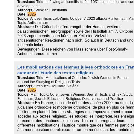
Translated Title:
Left-wing antisemitism after 10/7 – continuities and cur
developments
Author(s):
Winkler, Constantin
Date:
2025
Topics:
Antisemitism: Left-Wing, October 7 2023 attacks + aftermath, Ma
Topic: Antisemitism
Abstract:
Die Gräuel des Terrorangriffs der Hamas, weiterer
palästinensischer Terrorgruppen sowie der Hisbollah am 7. Oktober
2023 zogen bereits nach kürzester Zeit eine Vielzahl
antisemitischer Reaktionen nach sich. So auch in Deutschland und
innerhalb linker
Bewegungen. Diese reichen von klassischem über Post-Shoah-
Antisemitismus bis hin
zum besonders verbreiteten israelbezogenen Antisemitismus. Dabe
zeigt sich dieser
Les mobilisations des femmes juives orthodoxes en Fra
Antisemitismus in diversen Teilen der sehr heterogenen Bewegung
und zieht destruktive Folgen fürlinke Strukturen nach sich. Der Beit
autour de l’étude des textes religieux
beleuchtet die Kontinuitäten
Translated Title:
Mobilisations of Orthodox Jewish Women in France
des linken Antisemitismus, geht auf die ideologische und aktivistis
around the Studying of Religious Texts
Historie linker
Author(s):
Irtanucci-Douillard, Valérie
Bewegungen ein und betrachtet die Entwicklungen seit dem 7. Okt
Date:
2025
2023. Der Text
Topics:
Main Topic: Other, Jewish Women, Jewish Texts and Text Study,
plädiertfür eine universalistische und emanzipatorische Kritik, die
Feminism, Jewish Education, Religious Observance and Practice
Abstract:
En France, depuis le début des années 2000, au sein du
kulturrelativistische
judaïsme orthodoxe et moderne orthodoxe, de plus en plus de fe
Muster und antisemitische Tendenzen ablehnt.
mettent en place différentes stratégies d’« empouvoirement » pour
accéder aux textes religieux, les étudier, les interpréter, les enseig
et exercer des fonctions religieuses. Tout en interrogeant leurs
différentes mobilisations, l’autrice montre que ces femmes particip
à la recomposition du religieux, et ce, en renégociant les frontières