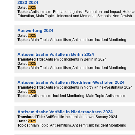
procent gestegen.
2023-2024
Date:
2025
Topics:
Antisemitism: Education against, Evaluation and Impact, Holoca
Education, Main Topic: Holocaust and Memorial, Schools: Non-Jewish
Auswertung 2024
Date:
2025
Topics:
Main Topic: Antisemitism, Antisemitism: Incident Monitoring
Antisemitische Vorfälle in Berlin 2024
Translated Title:
Antisemitic Incidents in Berlin in 2024
Date:
2025
Topics:
Main Topic: Antisemitism, Antisemitism: Incident Monitoring
Antisemitische Vorfälle in Nordrhein-Westfalen 2024
Translated Title:
Antisemitic incidents in North Rhine-Westphalia 2024
Date:
2025
Topics:
Antisemitism: Incident Monitoring, Main Topic: Antisemitism
Antisemitische Vorfälle in Niedersachsen 2024
Translated Title:
AntiSemitic incidents in Lower Saxony 2024
Date:
2025
Topics:
Main Topic: Antisemitism, Antisemitism: Incident Monitoring