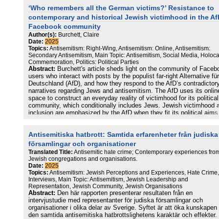
‘Who remembers all the German victims?’ Resistance to
contemporary and historical Jewish victimhood in the Af
Facebook community
Author(s):
Burchett, Claire
Date:
2025
Topics:
Antisemitism: Right-Wing, Antisemitism: Online, Antisemitism:
Secondary Antisemitism, Main Topic: Antisemitism, Social Media, Holoc
Commemoration, Politics: Political Parties
Abstract:
Burchett's article sheds light on the community of Faceb
users who interact with posts by the populist far-right Alternative für
Deutschland (AfD), and how they respond to the AfD’s contradictor
narratives regarding Jews and antisemitism. The AfD uses its onlin
space to construct an everyday reality of victimhood for its political
community, which conditionally includes Jews. Jewish victimhood 
inclusion are emphasized by the AfD when they fit its political aims
such as focusing on ‘Muslim-Arab’ antisemitism to underline an ant
immigration stance, but are minimized when Jewish victimhood is
Antisemitiska hatbrott: Samtida erfarenheter från judiska
perceived to threaten non-Jewish German victimhood, as it is seen
do in the context of Holocaust remembrance. Burchett compares
församlingar och organisationer
comment threads from these two thematic streams and finds that,
Translated Title:
Antisemitic hate crime; Contemporary experiences fro
regardless of the difference in victimhood framing by the AfD, users
Jewish congregations and organisations.
both streams react with similar narratives of defensive, competitive
Date:
2025
and rejective victimhood, as well as a reluctance to include Jews in
Topics:
Antisemitism: Jewish Perceptions and Experiences, Hate Crime,
their in-group of victims, even when the AfD explicitly includes the
Interviews, Main Topic: Antisemitism, Jewish Leadership and
Her paper argues that so-called ‘secondary’ antisemitism, Jewish
Representation, Jewish Community, Jewish Organisations
Abstract:
Den här rapporten presenterar resultaten från en
exclusion as a result of resistance to Holocaust guilt, also has an
intervjustudie med representanter för judiska församlingar och
effect on contemporary Jewish victimhood.
organisationer i olika delar av Sverige. Syftet är att öka kunskape
den samtida antisemitiska hatbrottslighetens karaktär och effekter.