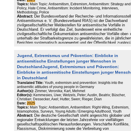
Date:
2025
Topics:
Main Topic: Antisemitism, Extremism, Antisemitism: Strategy and
Policy, Hate Crime, Antisemitism: Incident Monitoring, Interviews,
Methodology, Police
Abstract:
Der Bundesverband der Recherche- und Informationsstel
Antisemitismus e. V. (Bundesverband RIAS) ist der Dachverband
zivilgesellschaftlicher Meldestellen für antisemitische Vorfälle in
Deutschland. Er verfolgt das Ziel, bundesweit eine einheitliche
zivilgesellschaftliche Dokumentation antisemitischer Vorfälle ober-
unterhalb der Strafbarkeitsgrenze zu gewährleisten, die in jährliche
Berichten systematisch ausgewertet und der Öffentlichkeit zugängl
gemacht werden. Neben den Meldungen von Betroffenen und
Zeug*innen, dem Versammlungs- und Pressemonitoring sind auch
Jugend, Extremismus und Prävention: Einblicke in
polizeilich erfasste Straftaten Teil der Datengrundlagen, wenn diese
zugänglich gemacht werden. In den vergangenen Jahren gab es
antisemitische Einstellungen junger Menschen in
allerdings keinen flächendeckenden systematischen Abgleich mit d
DeutschlandJugend, Extremismus und Prävention:
polizeilichen Statistiken zu antisemitischen Straftaten. Der
Einblicke in antisemitische Einstellungen junger Mensc
Kriminalpolizeiliche Meldedienst Politisch Motivierte Kriminalität
in Deutschland
(KPMD-PMK), in den neben den klassischen Staatsschutzdelikten
auch Hasskriminalität beziehungsweise antisemitische Straftaten
Translated Title:
Youth, extremism and prevention: Insights into the
eingehen, ist seit Beginn Gegenstand der Arbeit des Bundesverba
antisemitic attitudes of young people in Germany
RIAS, etwa in den vom Bundesverband RIAS durchgeführten
Author(s):
Zimmer, Veronika; Kart, Mehmet
Editor(s):
Kemmesies, Uwe; Wetzels, Peter; Austin, Beatrix; Büscher,
Problembeschreibungen zu Antisemitismus in mehreren Bundeslän
Christian; Dessecker, Axel; Hutter, Swen; Rieger, Dian
(vgl. RIAS-BK 2018; Bundesverband RIAS, 2019, 2020, 2021a, 20
Date:
2025
2022; SABRA 2020). Das durch das BMI geförderte Projekt Austau
Topics:
Main Topic: Antisemitism, Antisemitism: Right-Wing, Extremism,
von Polizei und Zivilgesellschaft zu Antisemitismus (APZAS) wurde
Islamophobia, Surveys, Young Adults / Emerging Adulthood, Youth
Leben gerufen, um einerseits den Austausch zwischen regionalen
Abstract:
Die deutsche Gesellschaft steht angesichts globaler und
Antisemitismus-Meldestellen und den Polizeistellen zu initiieren un
regionaler Entwicklungen der letzten Jahrzehnte vor vielfältigen
begleiten sowie andererseits die Erfassungspraxis in den föderal
gesellschaftspolitischen Herausforderungen. Verschärfte Konflikte,
arbeitenden Landeskriminalämtern aus zivilgesellschaftlicher
Rassismus, Diskriminierung sowie die Verbreitung von
Perspektive zu untersuchen und dabei insbesondere den zugrunde