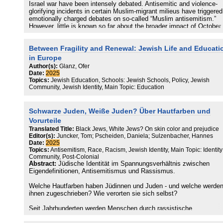
Israel war have been intensely debated. Antisemitic and violence-
Religiosität der Muslim*innen ist kein wesentlicher Prädiktor für
glorifying incidents in certain Muslim-migrant milieus have triggered
antisemitische Haltungen. Vielmehr zeigt sich, dass eine
emotionally charged debates on so-called “Muslim antisemitism.”
fundamentalistische Interpretation der Religion ein zentraler
However, little is known so far about the broader impact of October
Einflussfaktor ist. Eine Moderationsanalyse deutet darauf hin, dass
and the war on the Muslim population in Germany. This study is ba
Antisemitismus ein herkunftsübergreifendes Feindbild unter
on a secondary analysis of the dataset Muslim Faith in Germany,
fundamentalistischen Muslim*innen darstellt. Dieser Einfluss des
Between Fragility and Renewal: Jewish Life and Educati
collected between July 2023 and April 2024, and allows for a quasi-
religiösen Fundamentalismus erweist sich dabei auch im Vergleich 
experimental before-and-after comparison in line with the Unexpect
anderen Erklärungsansätzen als robust.
in Europe
Event During Survey Design (N = 712 before, N = 1119 after October
Author(s):
Glanz, Ofer
The findings indicate that antisemitism among Muslims in German
Date:
2025
has changed significantly but only marginally since October 7, 202
Topics:
Jewish Education, Schools: Jewish Schools, Policy, Jewish
with consistently high approval rates between 30% and 35% for
Community, Jewish Identity, Main Topic: Education
pronounced traditional antisemitism and between 23% and 19% for
pronounced Israel-related antisemitism. Striking is the notable incr
in radicalization potential: antisemitism—particularly in its Israel-re
Schwarze Juden, Weiße Juden? Über Hautfarben und
form—is significantly more strongly associated after October 7 with
Vorurteile
willingness to participate in unauthorized demonstrations, readiness
Translated Title:
Black Jews, White Jews? On skin color and prejudice
self-sacrifice, sympathies for Islamist actors, and acceptance of
Editor(s):
Juncker, Tom; Pscheiden, Daniela; Sulzenbacher, Hannes
violence and terrorism as a means to enforce Muslim interests.
Date:
2025
Regression analyses show that especially lacking political integrati
Topics:
Antisemitism, Race, Racism, Jewish Identity, Main Topic: Identit
high fundamentalism, and threat perception are significantly associ
Community, Post-Colonial
with antisemitism after October 7. Implications for research and
Abstract:
Jüdische Identität im Spannungsverhältnis zwischen
practice are discussed, regarding the strengthening of political trust
Eigendefinitionen, Antisemitismus und Rassismus.
the dismantling of fundamentalism, and the reduction of collective
threat perceptions.
Welche Hautfarben haben Jüdinnen und Juden - und welche werde
ihnen zugeschrieben? Wie verorten sie sich selbst?
Seit Jahrhunderten werden Menschen durch rassistische
Weltanschauungen vor allem nach ihrer Hautfarbige bewertet.