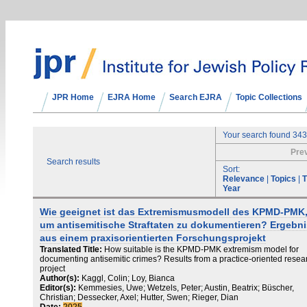
JPR Home
EJRA Home
Search EJRA
Topic Collections
Your search found 343
Pre
Search results
Sort:
Relevance
|
Topics
|
T
Year
Wie geeignet ist das Extremismusmodell des KPMD-PMK
um antisemitische Straftaten zu dokumentieren? Ergebn
aus einem praxisorientierten Forschungsprojekt
Translated Title:
How suitable is the KPMD-PMK extremism model for
documenting antisemitic crimes? Results from a practice-oriented resea
project
Author(s):
Kaggl, Colin; Loy, Bianca
Editor(s):
Kemmesies, Uwe; Wetzels, Peter; Austin, Beatrix; Büscher,
Christian; Dessecker, Axel; Hutter, Swen; Rieger, Dian