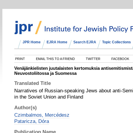
JPR Home
EJRA Home
Search EJRA
Topic Collections
PRINT
EMAIL THIS TO A FRIEND
TWITTER
FACEBOOK
Venäjänkielisten juutalaisten kertomuksia antisemitismistä
Neuvostoliitossa ja Suomessa
Translated Title
Narratives of Russian-speaking Jews about anti-Semi
in the Soviet Union and Finland
Author(s)
Czimbalmos, Mercédesz
Pataricza, Dóra
Publication Name