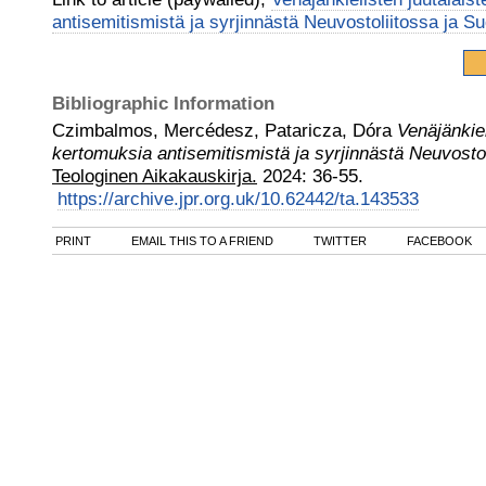
antisemitismistä ja syrjinnästä Neuvostoliitossa ja 
Bibliographic Information
Czimbalmos, Mercédesz, Pataricza, Dóra
Venäjänkiel
kertomuksia antisemitismistä ja syrjinnästä Neuvost
Teologinen Aikakauskirja.
2024
:
36-55.
https://archive.jpr.org.uk/10.62442/ta.143533
PRINT
EMAIL THIS TO A FRIEND
TWITTER
FACEBOOK