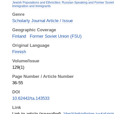
Jewish Populations and Ethnicities: Russian-Speaking and Former Sovie
Immigration and Immigrants
Genre
Scholarly Journal Article / Issue
Geographic Coverage
Finland
Former Soviet Union (FSU)
Original Language
Finnish
Volume/Issue
129(1)
Page Number / Article Number
36-55
DOI
10.62442/ta.143533
Link
Link to article (paywalled),
Venäjänkielisten juutalais