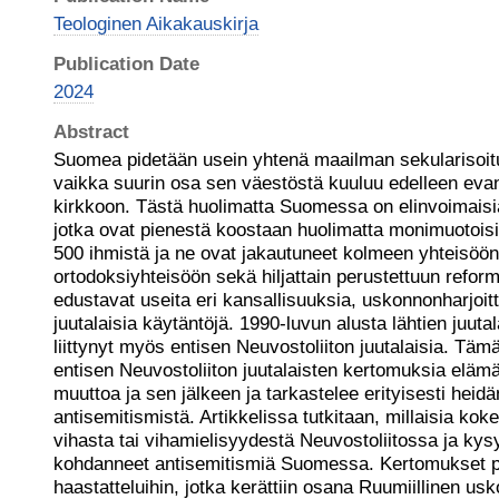
Teologinen Aikakauskirja
Publication Date
2024
Abstract
Suomea pidetään usein yhtenä maailman sekularisoit
vaikka suurin osa sen väestöstä kuuluu edelleen evank
kirkkoon. Tästä huolimatta Suomessa on elinvoimaisia
jotka ovat pienestä koostaan huolimatta monimuotoisia
500 ihmistä ja ne ovat jakautuneet kolmeen yhteisöön
ortodoksiyhteisöön sekä hiljattain perustettuun refor
edustavat useita eri kansallisuuksia, uskonnonharjoi
juutalaisia käytäntöjä. 1990-luvun alusta lähtien juutal
liittynyt myös entisen Neuvostoliiton juutalaisia. Tämä
entisen Neuvostoliiton juutalaisten kertomuksia el
muuttoa ja sen jälkeen ja tarkastelee erityisesti hei
antisemitismistä. Artikkelissa tutkitaan, millaisia kok
vihasta tai vihamielisyydestä Neuvostoliitossa ja kys
kohdanneet antisemitismiä Suomessa. Kertomukset p
haastatteluihin, jotka kerättiin osana Ruumiillinen us