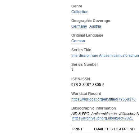
Genre
Collection
Geographic Coverage
Germany
Austria
Original Language
German
Series Title
Interdisziplinäre Antisemitismusforschun
Series Number
7
ISBN/ISSN
978-3-8487-3805-2
Worldcat Record
https://worldcat.org/en/title/979560378
Bibliographic Information
AfD & FPÖ: Antisemitismus, völkischer 
https://archive.jpr.org.uk/object-2821
PRINT
EMAIL THIS TO A FRIEND