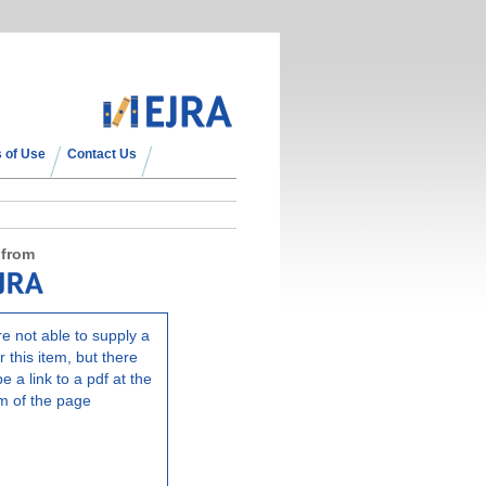
 of Use
Contact Us
 from
e not able to supply a
r this item, but there
e a link to a pdf at the
m of the page