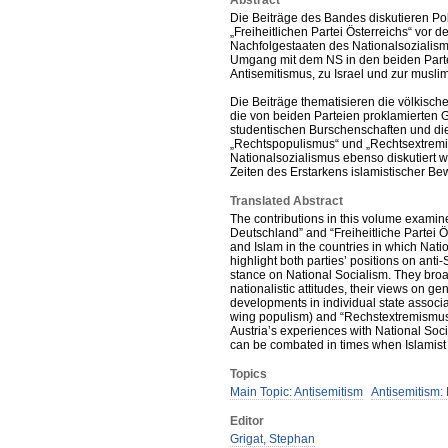
Abstract
Die Beiträge des Bandes diskutieren Poli
„Freiheitlichen Partei Österreichs“ vor 
Nachfolgestaaten des Nationalsozialism
Umgang mit dem NS in den beiden Parte
Antisemitismus, zu Israel und zur musl
Die Beiträge thematisieren die völkisch
die von beiden Parteien proklamierten G
studentischen Burschenschaften und di
„Rechtspopulismus“ und „Rechtsextremi
Nationalsozialismus ebenso diskutiert 
Zeiten des Erstarkens islamistischer B
Translated Abstract
The contributions in this volume examine 
Deutschland” and “Freiheitliche Partei 
and Islam in the countries in which Nati
highlight both parties’ positions on anti
stance on National Socialism. They broa
nationalistic attitudes, their views on gen
developments in individual state associ
wing populism) and “Rechstextremismus”
Austria’s experiences with National So
can be combated in times when Islamist
Topics
Main Topic: Antisemitism
Antisemitism:
Editor
Grigat, Stephan