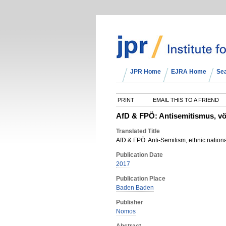
JPR Home
EJRA Home
Se
PRINT
EMAIL THIS TO A FRIEND
AfD & FPÖ: Antisemitismus, vö
Translated Title
AfD & FPÖ: Anti-Semitism, ethnic natio
Publication Date
2017
Publication Place
Baden Baden
Publisher
Nomos