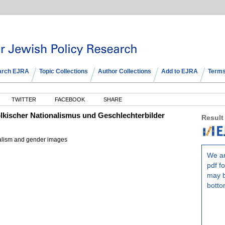
arch EJRA
Topic Collections
Author Collections
Add to EJRA
Terms
TWITTER
FACEBOOK
SHARE
lkischer Nationalismus und Geschlechterbilder
Result
nalism and gender images
We ar
pdf fo
may b
botto