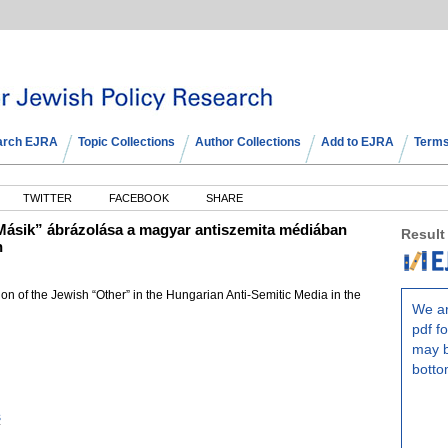
arch EJRA
Topic Collections
Author Collections
Add to EJRA
Terms
TWITTER
FACEBOOK
SHARE
„Másik” ábrázolása a magyar antiszemita médiában
Result
n
n of the Jewish “Other” in the Hungarian Anti-Semitic Media in the
We ar
pdf fo
may b
botto
s