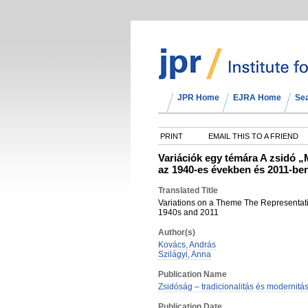
JPR Home
EJRA Home
Se
PRINT
EMAIL THIS TO A FRIEND
Variációk egy témára A zsidó 
az 1940-es években és 2011-be
Translated Title
Variations on a Theme The Representatio
1940s and 2011
Author(s)
Kovács, András
Szilágyi, Anna
Publication Name
Zsidóság – tradicionalitás és modernitá
Publication Date