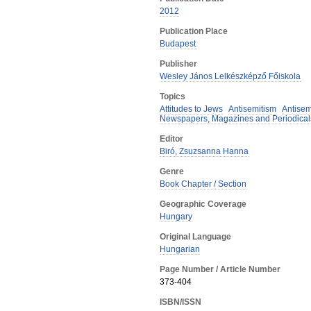
2012
Publication Place
Budapest
Publisher
Wesley János Lelkészképző Főiskola
Topics
Attitudes to Jews
Antisemitism
Antisem
Newspapers, Magazines and Periodical
Editor
Biró, Zsuzsanna Hanna
Genre
Book Chapter / Section
Geographic Coverage
Hungary
Original Language
Hungarian
Page Number / Article Number
373-404
ISBN/ISSN