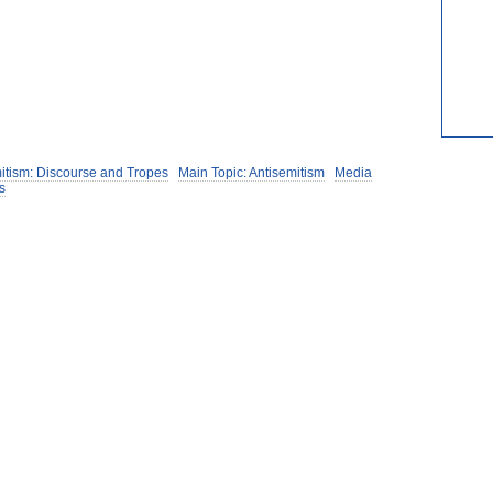
itism: Discourse and Tropes
Main Topic: Antisemitism
Media
s