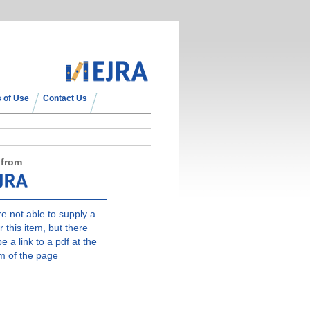
 of Use
Contact Us
 from
e not able to supply a
r this item, but there
e a link to a pdf at the
m of the page