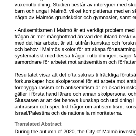
vuxenutbildning. Studien består av intervjuer med sk
barn och unga i Malmö, vilket kompletteras med en sk
några av Malmös grundskolor och gymnasier, samt en
- Antisemitismen i Malmö är ett verkligt problem med 
frågan är mer mångbottnad än vad den ibland beskri
med det här arbetet är att, utifrån kunskap och forskn
och behov i Malmös skolor för att skapa förutsättninga
systematiskt med dessa frågor i utbildningen, säger 
samordnare för arbetet mot antisemitism och författare
Resultatet visar att det ofta saknas tillräckliga föruts
förkunskaper hos skolpersonal för att arbeta mot anti
förebygga rasism och antisemitism är en ökad kunska
gäller i första hand lärare och annan skolpersonal oc
Slutsatsen är att det behövs kunskap och utbildning i 
antirasism och specifikt frågor om antisemitism, konsp
Israel/Palestina och de nationella minoriteterna.
Translated Abstract
During the autumn of 2020, the City of Malmö investi