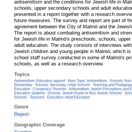
antisemitism and the conditions for Jewish life in Ma
schools, upper secondary schools and adult educatio
presented in a report together with a research overvi
future measures. The survey and report are part of th
agreement between the City of Malmö and the Jewis
The report is about combating antisemitism and stren
for Jewish life in Malmö's preschools, schools, uppe
adult education. The study consists of interviews with
Jewish children and young people in Malmö, which i
school staff survey conducted in some of Malmö's p
schools, as well as a research overview.
Topics
Antisemitism: Education against
Main Topic: Antisemitism
Schools: Non
Elementary
Schools: Seconday / High Schools
Teaching and Pedagogy
Education
Conspiracy Theories
Antisemitism: Jewish Perceptions and 
Education Systems
Schools: Jewish Pupils In Non-Jewish Schools
Scho
Schools
Teachers
Education: Adult Education
Genre
Report
Geographic Coverage