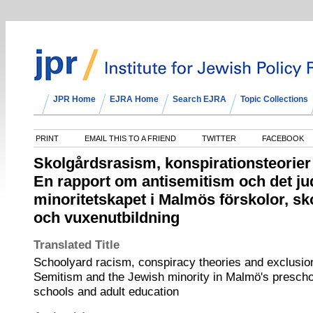
JPR Home
EJRA Home
Search EJRA
Topic Collections
PRINT
EMAIL THIS TO A FRIEND
TWITTER
FACEBOOK
Skolgårdsrasism, konspirationsteorier
En rapport om antisemitism och det ju
minoritetskapet i Malmös förskolor, sk
och vuxenutbildning
Translated Title
Schoolyard racism, conspiracy theories and exclusion:
Semitism and the Jewish minority in Malmö's prescho
schools and adult education