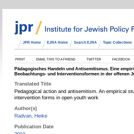
JPR Home
EJRA Home
Search EJRA
Topic Collections
PRINT
EMAIL THIS TO A FRIEND
TWITTER
FACEBOOK
Pädagogisches Handeln und Antisemitismus. Eine empiri
Beobachtungs- und Interventionsformen in der offenen J
Translated Title
Pedagogical action and antisemitism. An empirical st
intervention forms in open youth work
Author(s)
Radvan, Heike
Publication Date