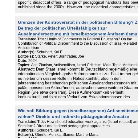
specific didactical offers, a range of pedagogical handouts has bee
published since the 2000s. However, the didactical characteristics 
appropriateness of these materials have not been analyzed on a
broader scale. This paper offers a rare documental focus, as it
presents the results of work with a research corpus that includes 1
Grenzen der Kontroversität in der politischen Bildung? 
scenarios of civic education on the topics of the Middle East confli
Beitrag der politischen Urteilsfähigkeit zur
and Israel-related antisemitism, for which the approach of Qualitati
Auseinandersetzung mit israelbezogenem Antisemitismu
Content Analysis has been used. Based on this research, a typolog
Translated Title:
Limits of Controversy in Political Education? On the
didactical approaches has been developed, taking into account
Contribution of Political Discernment to the Discussion of Israel-Related
didactical and content-related dimensions. This typology can be us
Antisemitism
to precisely identify and address currently existing lacunae in
Author(s):
Schubert, Kai E.
antisemitism-related education. In addition, this paper discusses th
Editor(s):
Starke, Peter; Bornträger, Joe
specific contributions of educational materials of each type to
Date:
2024
antisemitism prevention as well as their non-intended effects.
Topics:
Anti-Zionism, Antisemitism, Israel Criticism, Main Topic: Antisemi
Abstract:
Dem Staat Israel kommt in Deutschland regelmäßig eine
internationalen Vergleich große Aufmerksamkeit zu. Fast immer ge
es hierbei um dessen Rolle im Nahostkonflikt, also in den
jahrzehntelang bestehenden politischen Auseinandersetzungen mit
palästinensischen Akteur*innen, arabischen sowie weiteren Staaten
Region (wie etwa dem Iran). Diese Aufmerksamkeit verläuft
konjunkturell und folgt dem Verlauf von Eskalationsphasen des
Nahostkonflikts. In den letzten Jahre wurde der (mögliche)
antisemitische Gehalt "israelkritischer" Positionen zunehmend
Wie soll Bildung gegen (israelbezogenen) Antisemitismu
diskutiert: "Debatten um Fragen des aktuellen Antisemitismus sind
immer öfter zugleich Debatten um Wahrnehmungen Israels und des
wirken? Direkte und indirekte pädagogische Ansätze
Nahostkonflikts" (Niehoff 2021, 73). Beide Themen werden häufig 
Translated Title:
How should education work against (Israel-related) ant
zunehmend miteinander assoziiert. Gleichzeitig sind Unklarheiten 
Semitism? Direct and indirect pedagogical approaches
Unsicherheiten weit verbreitet, welche Positionierungen gegenüber
Author(s):
Schubert, Kai E.
Staat Israel, der sich als Nationalstaat des jüdischen Volkes verste
Editor(s):
Oberle, Monika; Stamer, Märthe-Maria