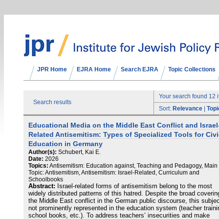
JPR Home
EJRA Home
Search EJRA
Topic Collections
Your search found 12 
Search results
Sort:
Relevance
|
Topi
Educational Media on the Middle East Conflict and Israel
Related Antisemitism: Types of Specialized Tools for Civ
Education in Germany
Author(s):
Schubert, Kai E.
Date:
2026
Topics:
Antisemitism: Education against, Teaching and Pedagogy, Main
Topic: Antisemitism, Antisemitism: Israel-Related, Curriculum and
Schoolbooks
Abstract:
Israel-related forms of antisemitism belong to the most
widely distributed patterns of this hatred. Despite the broad coverin
the Middle East conflict in the German public discourse, this subjec
not prominently represented in the education system (teacher traini
school books, etc.). To address teachers’ insecurities and make