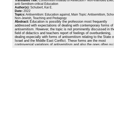
Translated Title:
Conformism instead of Reflection? Non-intended Effect
anti-Semitism-critical Education
Author(s):
Schubert, Kai E.
Date:
2022
Topics:
Antisemitism: Education against, Main Topic: Antisemitism, Scho
Non-Jewish, Teaching and Pedagogy
Abstract:
Education is possibly the profession most frequently
addressed with expectations of dealing with contemporary forms of
antisemitism. However, the topic is not prominently discussed in th
field of didactics and teachers report of feelings of overburdening,
dealing especially with forms of antisemitism relating to the State o
Israel and the Middle East Conflict. These forms are the most
controversial variations of antisemitism and also the ones often not
mentioned and also not interpreted and responded appropriately. T
paper argues for a stronger awareness of non-intended effects of
education on antisemitism. It shows their relevance focussing thre
exemplary contexts regarding spontaneous interventions to antisem
statements as well as pedagogic concepts represented in publishe
documents. Without a profound understanding of antisemitism as a
complex phenomenon with specific patterns, awareness for possibl
non-intended effects can hardly be reached.