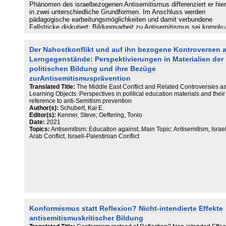
Phänomen des israelbezogenen Antisemitismus differenziert er hier
in zwei unterschiedliche Grundformen. Im Anschluss werden
pädagogische earbeitungsmöglichkeiten und damit verbundene
Fallstricke diskutiert: Bildungsarbeit zu Antisemitismus sei komple
kontrovers und häufig emotional aufgeladen, daher müssten
konzeptionell unintendierte Effekte der Bildungsarbeit mitgedacht
Der Nahostkonflikt und auf ihn bezogene Kontroversen a
werden. Anderenfalls bestehe das Risiko, dass verzerrtes Wissen 
Jüdinnen*Juden verbreitet werde. Als Folge könnten negative Urteil
Lerngegenstände: Perspektivierungen in Materialien der
über Jüdinnen*Juden ungewollt bestätigt werden.
politischen Bildung und ihre Bezüge
zurAntisemitismusprävention
Translated Title:
The Middle East Conflict and Related Controversies a
Learning Objects: Perspectives in political education materials and their
reference to anti-Semitism prevention
Author(s):
Schubert, Kai E.
Editor(s):
Kenner, Steve; Oeftering, Tonio
Date:
2021
Topics:
Antisemitism: Education against, Main Topic: Antisemitism, Israel
Arab Conflict, Israeli-Palestinian Conflict
Konformismus statt Reflexion? Nicht-intendierte Effekte
antisemitismuskritischer Bildung