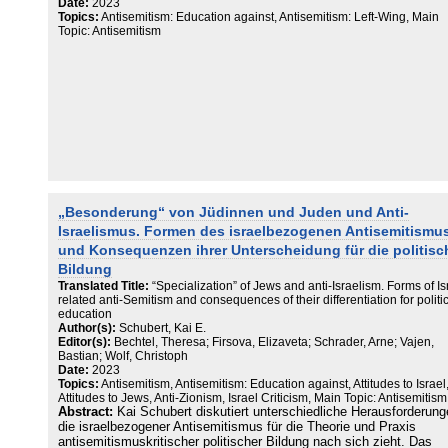
als antisemitisch zu bewerten sind (und, so die Konsequenz, moral
Date:
2023
geächtet werden sollten) und welche Haltungen demgegenüber als
Topics:
Antisemitism: Education against, Antisemitism: Left-Wing, Main
Topic: Antisemitism
"kritische" 1 einzustufen sind (und als solche legitimer Teil der
kontroversen politischen Auseinandersetzung seien). Zu einer
entsprechenden Sensibilisierung haben insbesondere Studien und
Berichte mit dem Fokus auf Perspektiven von Betroffenen von
Antisemitismus (Zick u.a. 2017a; Bernstein 2020; Chernivsky u.a.
2020) sowie die professionelle zivilgesellschaftliche Arbeit etwa vo
Monitoringstellen antisemitischer Vorfälle (Bundesverband
RIAS/Internationales Institut für Bildung, Sozial-und
Antisemitismusforschung 2021) beigetragen. Auch wissenschaftlic
Forschung widmet sich verstärkt der Problematik. Deutlich sichtbar
wurde diese insbesondere im Mai 2021, als anlässlich von
militärischen Auseinandersetzung zwischen der palästinensischen
„Besonderung“ von Jüdinnen und Juden und Anti-
Hamas und der israelischen Armee antiisraelische Demonstrationen
Deutschland stattfanden, in deren Kontext (vermeintliche) jüdische
Israelismus. Formen des israelbezogenen Antisemitismu
Personen, Synagogen sowie der Staat Israel bedroht und attackiert
und Konsequenzen ihrer Unterscheidung für die politisc
wurden (vgl. ebd., 14, 51-65). 1 Irritationen entstehen regelmäßig u.
Bildung
deswegen, da völlig unterschiedliche Nutzungen von "kritisch" in
Translated Title:
“Specialization” of Jews and anti-Israelism. Forms of Is
diesem Zusammenhang existieren (vgl. z.B. Schwarz-Friesel/Reinh
related anti-Semitism and consequences of their differentiation for politi
2013, 194-209). Die Bandbreite reicht von Begriffsverständnissen, 
education
alle nicht-antisemitischen negativen Positionierungen unter "kritisc
Author(s):
Schubert, Kai E.
subsummieren, andere Verständnisse grenzen den "kritischen" Ber
Editor(s):
Bechtel, Theresa; Firsova, Elizaveta; Schrader, Arne; Vajen,
eng(er) ein.
Bastian; Wolf, Christoph
Date:
2023
Topics:
Antisemitism, Antisemitism: Education against, Attitudes to Israel
Attitudes to Jews, Anti-Zionism, Israel Criticism, Main Topic: Antisemitism
Abstract:
Kai Schubert diskutiert unterschiedliche Herausforderung
die israelbezogener Antisemitismus für die Theorie und Praxis
antisemitismuskritischer politischer Bildung nach sich zieht. Das