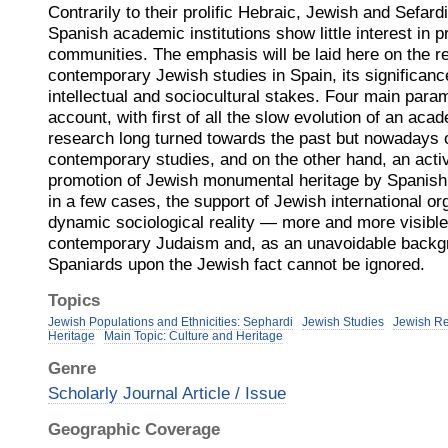
Contrarily to their prolific Hebraic, Jewish and Sefard
Spanish academic institutions show little interest in 
communities. The emphasis will be laid here on the r
contemporary Jewish studies in Spain, its significance 
intellectual and sociocultural stakes. Four main para
account, with first of all the slow evolution of an aca
research long turned towards the past but nowadays 
contemporary studies, and on the other hand, an activ
promotion of Jewish monumental heritage by Spanish pu
in a few cases, the support of Jewish international or
dynamic sociological reality — more and more visibl
contemporary Judaism and, as an unavoidable backgro
Spaniards upon the Jewish fact cannot be ignored.
Topics
Jewish Populations and Ethnicities: Sephardi
Jewish Studies
Jewish Re
Heritage
Main Topic: Culture and Heritage
Genre
Scholarly Journal Article / Issue
Geographic Coverage