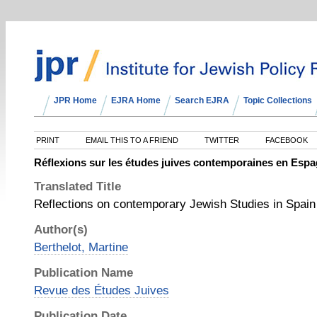
JPR Home
EJRA Home
Search EJRA
Topic Collections
PRINT
EMAIL THIS TO A FRIEND
TWITTER
FACEBOOK
Réflexions sur les études juives contemporaines en Esp
Translated Title
Reflections on contemporary Jewish Studies in Spain
Author(s)
Berthelot, Martine
Publication Name
Revue des Études Juives
Publication Date