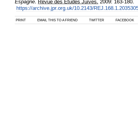
Espagne
.
Revue des Études Juives.
2009
:
163-180.
https://archive.jpr.org.uk/10.2143/REJ.168.1.203530
PRINT
EMAIL THIS TO A FRIEND
TWITTER
FACEBOOK