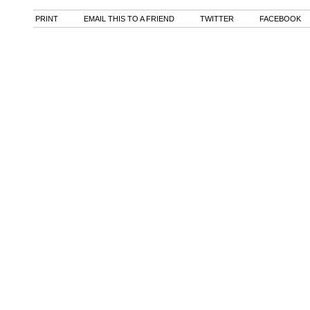
PRINT
EMAIL THIS TO A FRIEND
TWITTER
FACEBOOK