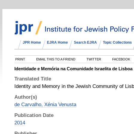
JPR Home
EJRA Home
Search EJRA
Topic Collections
PRINT
EMAIL THIS TO A FRIEND
TWITTER
FACEBOOK
Identidade e Memória na Comunidade Israelita de Lisboa
Translated Title
Identity and Memory in the Jewish Community of Lis
Author(s)
de Carvalho, Xénia Venusta
Publication Date
2014
Publisher