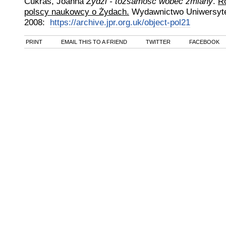
Cukras, Joanna
Żydzi - tożsamość wobec zmiany
.
R
polscy naukowcy o Żydach.
Wydawnictwo Uniwersyt
2008
:
https://archive.jpr.org.uk/object-pol21
PRINT
EMAIL THIS TO A FRIEND
TWITTER
FACEBOOK