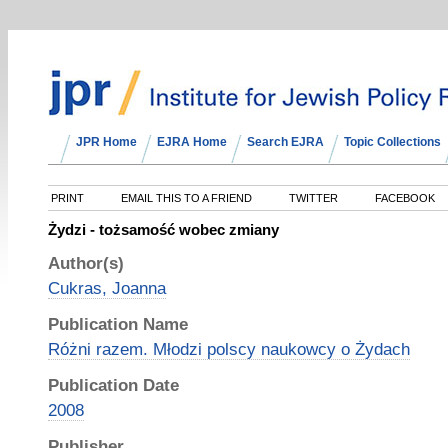
JPR Home
EJRA Home
Search EJRA
Topic Collections
PRINT
EMAIL THIS TO A FRIEND
TWITTER
FACEBOOK
Żydzi - tożsamość wobec zmiany
Author(s)
Cukras, Joanna
Publication Name
Różni razem. Młodzi polscy naukowcy o Żydach
Publication Date
2008
Publisher