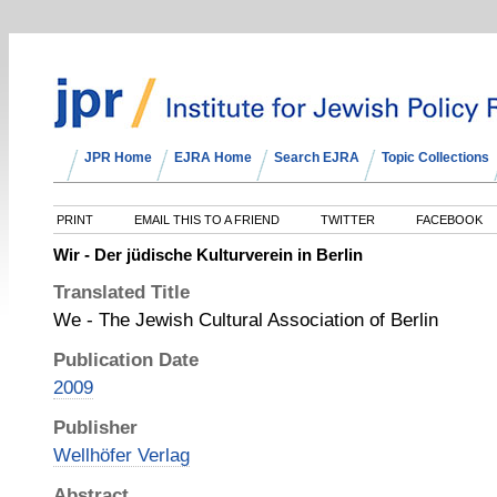
JPR Home
EJRA Home
Search EJRA
Topic Collections
PRINT
EMAIL THIS TO A FRIEND
TWITTER
FACEBOOK
Wir - Der jüdische Kulturverein in Berlin
Translated Title
We - The Jewish Cultural Association of Berlin
Publication Date
2009
Publisher
Wellhöfer Verlag
Abstract