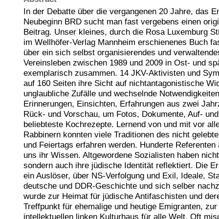
In der Debatte über die vergangenen 20 Jahre, das 
Neubeginn BRD sucht man fast vergebens einen origi
Beitrag. Unser kleines, durch die Rosa Luxemburg Sti
im Wellhöfer-Verlag Mannheim erschienenes Buch fas
über ein sich selbst organisierendes und verwaltende
Vereinsleben zwischen 1989 und 2009 in Ost- und sp
exemplarisch zusammen. 14 JKV-Aktivisten und Sym
auf 160 Seiten ihre Sicht auf nichtantagonistische Wi
unglaubliche Zufälle und wechselnde Notwendigkeite
Erinnerungen, Einsichten, Erfahrungen aus zwei Jah
Rück- und Vorschau, um Fotos, Dokumente, Auf- und
beliebteste Kochrezepte. Lernend von und mit vor al
Rabbinern konnten viele Traditionen des nicht gelebten
und Feiertags erfahren werden. Hunderte Referenten au
uns ihr Wissen. Altgewordene Sozialisten haben nicht 
sondern auch ihre jüdische Identität reflektiert. Die 
ein Auslöser, über NS-Verfolgung und Exil, Ideale, St
deutsche und DDR-Geschichte und sich selber nach
wurde zur Heimat für jüdische Antifaschisten und de
Treffpunkt für ehemalige und heutige Emigranten, zu
intellektuellen linken Kulturhaus für alle Welt. Oft mis