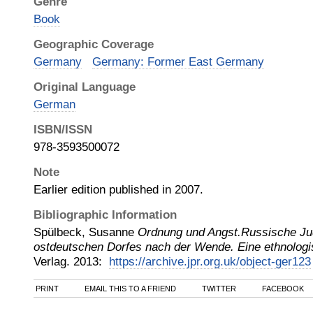
Genre
Book
Geographic Coverage
Germany
Germany: Former East Germany
Original Language
German
ISBN/ISSN
978-3593500072
Note
Earlier edition published in 2007.
Bibliographic Information
Spülbeck, Susanne
Ordnung und Angst.Russische Jud
ostdeutschen Dorfes nach der Wende. Eine ethnologi
Verlag
.
2013
:
https://archive.jpr.org.uk/object-ger123
PRINT
EMAIL THIS TO A FRIEND
TWITTER
FACEBOOK