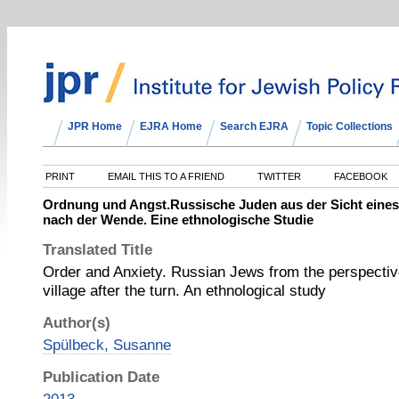
JPR Home
EJRA Home
Search EJRA
Topic Collections
PRINT
EMAIL THIS TO A FRIEND
TWITTER
FACEBOOK
Ordnung und Angst.Russische Juden aus der Sicht eines
nach der Wende. Eine ethnologische Studie
Translated Title
Order and Anxiety. Russian Jews from the perspecti
village after the turn. An ethnological study
Author(s)
Spülbeck, Susanne
Publication Date