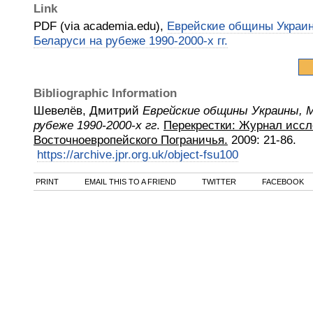
Link
PDF (via academia.edu),
Еврейские общины Украи
Беларуси на рубеже 1990-2000-х гг.
Bibliographic Information
Шевелёв, Дмитрий
Еврейские общины Украины, М
рубеже 1990-2000-х гг
.
Перекрестки: Журнал исс
Восточноевропейского Пограничья.
2009
:
21-86.
https://archive.jpr.org.uk/object-fsu100
PRINT
EMAIL THIS TO A FRIEND
TWITTER
FACEBOOK