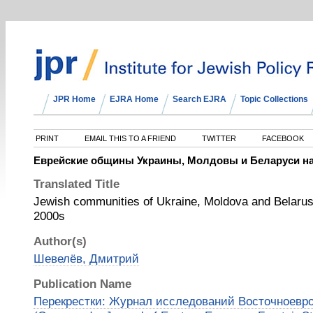
JPR Home
EJRA Home
Search EJRA
Topic Collections
PRINT
EMAIL THIS TO A FRIEND
TWITTER
FACEBOOK
Еврейские общины Украины, Молдовы и Беларуси на р
Translated Title
Jewish communities of Ukraine, Moldova and Belarus 
2000s
Author(s)
Шевелёв, Дмитрий
Publication Name
Перекрестки: Журнал исследований Восточноевро