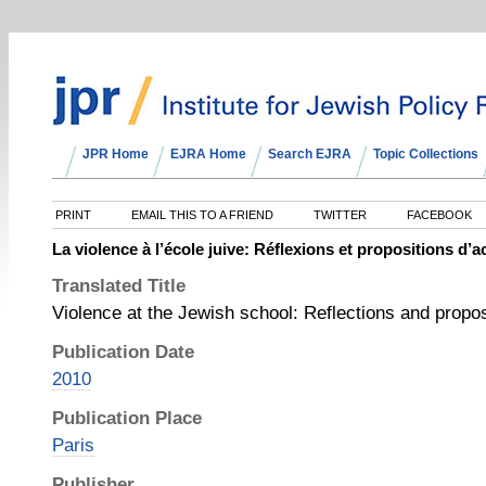
JPR Home
EJRA Home
Search EJRA
Topic Collections
PRINT
EMAIL THIS TO A FRIEND
TWITTER
FACEBOOK
La violence à l’école juive: Réflexions et propositions d’a
Translated Title
Violence at the Jewish school: Reflections and proposa
Publication Date
2010
Publication Place
Paris
Publisher