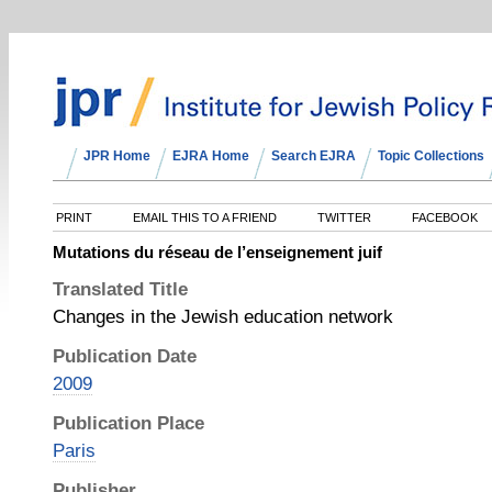
JPR Home
EJRA Home
Search EJRA
Topic Collections
PRINT
EMAIL THIS TO A FRIEND
TWITTER
FACEBOOK
Mutations du réseau de l’enseignement juif
Translated Title
Changes in the Jewish education network
Publication Date
2009
Publication Place
Paris
Publisher