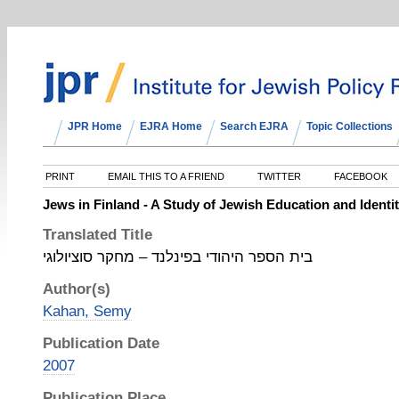
JPR Home
EJRA Home
Search EJRA
Topic Collections
PRINT
EMAIL THIS TO A FRIEND
TWITTER
FACEBOOK
Jews in Finland - A Study of Jewish Education and Identi
Translated Title
בית הספר היהודי בפינלנד – מחקר סוציולוגי
Author(s)
Kahan, Semy
Publication Date
2007
Publication Place