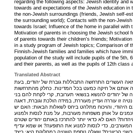
regarding the following aspects: Jewish identity and wa
towards and expectations of the Jewish education in t
the non-Jewish surroundings (friends, Jewish self-est
the surrounding world); Contacts with the non-Jewish 
towards Israel; Influence of the home in parallel with
Motivation of parents in choosing the Jewish school fo
of parents towards their children’s friends; Motivation
in a study program of Jewish topics; Comparison of 
Finnish-Jewish families and families which have immi
population of the study will include pupils of the 5th, 
and their parents, as well as the pupils of 12th class a
Translated Abstract
אה העשרים התרחשה התבוללות גוברת של יהודים, בעת
ה אותם אל חיקה כמעט בכל המדינות. כחלק מהתרחשות
יה של יהודים להנשא בנשואי תערובת, קרי לקחת להם בני
 נטיה זו עוררה ועדיין מעוררת, במידה הולכת וגוברת, דאגה
ם היהודי, והויכוח מתלהט ביחס לשאלות הבאות: האם יש
נמנים על אותן משפחות מעורבות, על מנת לנסות ולמנוע
הדות? האם לא כדאי יותר להתרכז באותם יהודים שטרם
 המעורבים, כדי לנסות למנוע את התופעה? או שמא עדיף
שני הכיוונים? שאלה נוספת השנויה במחלוקת היא: כיצד