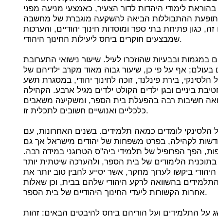
הוראת לימודי היהדות לדור הצעיר, כאמצעי מניעה מפני
תופעת ההתבוללות הביאה להשקעה מוגברת של מחשבה
, כגון פתיחת בתי ספר ומוסדות חינוך יהודיים, והערכות
שמבצעים חוקרים ביחס ליעילות החינוך היהודי.
ם במגמות ובבעיות שהוזכרו לעיל. שיעור נישואי התערובת
בעולם; אף על פי כן, שיעור גבוה מאוד מקרב ילדיהם של
 הלסינקי, בירת פינלנד, זוכה לחינוך יהודי, במסגרת תשע
טיבת ביניים ובגן ילדים הקולט ילדים מגיל ארבע. הקהילה
רואה חשיבות רבה בהפעלת בית הספר, ומשקיעה משאבים
כלכליים ואנושיים חשובים לתכלית זו.
 הלסינקי לומדים כמאה תלמידים. בשנים האחרונות, עם
שות לקהילה, בפרט משפחות של יהודים מישראל אך גם
פות, הפך הפרופיל של תלמידי ביה"ס הטרוגני במידה רבה
 בתוכנית הלימודים של בית הספר, ולהערכה שיטתית יותר
יהודי ביקשו לערוך מחקר, אשר יסייע להבין טוב יותר את
התלמידים בהשוואה לרקע היהודי שלהם בבית, וכן שאלות
אחרות הקשורות ליעדי החינוך היהודיים של בית הספר.
 על התלמידים ועל הוריהם ביחס להיבטים הבאים: זהות