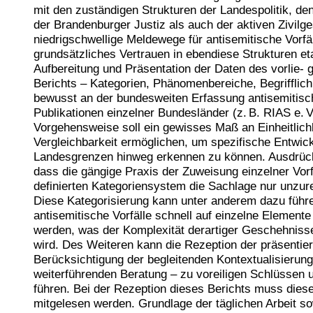
mit den zuständigen Strukturen der Landespolitik, de
der Brandenburger Justiz als auch der aktiven Zivilges
niedrigschwellige Meldewege für antisemitische Vorfä
grundsätzliches Vertrauen in ebendiese Strukturen et
Aufbereitung und Präsentation der Daten des vorlie- 
Berichts – Kategorien, Phänomenbereiche, Begrifflichk
bewusst an der bundesweiten Erfassung antisemitisch
Publikationen einzelner Bundesländer (z. B. RIAS e. V
Vorgehensweise soll ein gewisses Maß an Einheitlich
Vergleichbarkeit ermöglichen, um spezifische Entwic
Landesgrenzen hinweg erkennen zu können. Ausdrück
dass die gängige Praxis der Zuweisung einzelner Vor
definierten Kategoriensystem die Sachlage nur unzur
Diese Kategorisierung kann unter anderem dazu führ
antisemitische Vorfälle schnell auf einzelne Elemente
werden, was der Komplexität derartiger Geschehnisse
wird. Des Weiteren kann die Rezeption der präsentie
Berücksichtigung der begleitenden Kontextualisierung
weiterführenden Beratung – zu voreiligen Schlüssen u
führen. Bei der Rezeption dieses Berichts muss diese
mitgelesen werden. Grundlage der täglichen Arbeit so