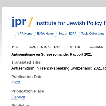
JPR Home
EJRA Home
Search EJRA
Topic Collections
PRINT
EMAIL THIS TO A FRIEND
TWITTER
FACEBOOK
Antisémitisme en Suisse romande: Rapport 2021
Translated Title
Antisemitism in French-speaking Switzerland: 2021 R
Publication Date
2022
Publication Place
Geneva
Publisher