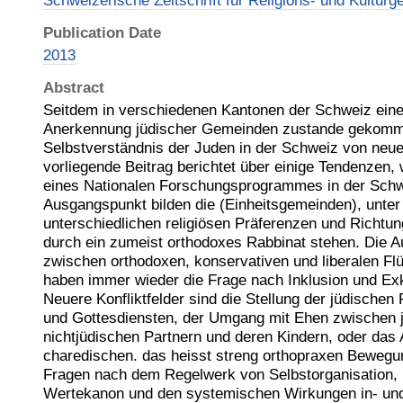
Schweizerische Zeitschrift für Religions- und Kulturg
Publication Date
2013
Abstract
Seitdem in verschiedenen Kantonen der Schweiz eine ö
Anerkennung jüdischer Gemeinden zustande gekomme
Selbstverständnis der Juden in der Schweiz von neuem
vorliegende Beitrag berichtet über einige Tendenzen,
eines Nationalen Forschungsprogrammes in der Schw
Ausgangspunkt bilden die (Einheitsgemeinden), unter
unterschiedlichen religiösen Präferenzen und Richtu
durch ein zumeist orthodoxes Rabbinat stehen. Die 
zwischen orthodoxen, konservativen und liberalen F
haben immer wieder die Frage nach Inklusion und Ex
Neuere Konfliktfelder sind die Stellung der jüdische
und Gottesdiensten, der Umgang mit Ehen zwischen 
nichtjüdischen Partnern und deren Kindern, oder das 
charedischen. das heisst streng orthopraxen Bewegun
Fragen nach dem Regelwerk von Selbstorganisation, 
Wertekanon und den systemischen Wirkungen in- und