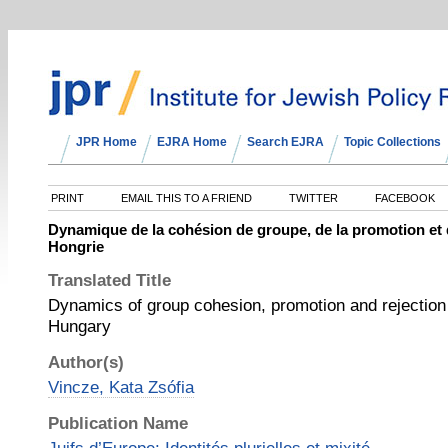
JPR Home
EJRA Home
Search EJRA
Topic Collections
PRINT
EMAIL THIS TO A FRIEND
TWITTER
FACEBOOK
Dynamique de la cohésion de groupe, de la promotion et du
Hongrie
Translated Title
Dynamics of group cohesion, promotion and rejection
Hungary
Author(s)
Vincze, Kata Zsófia
Publication Name