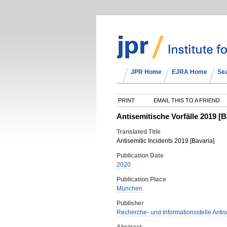
JPR Home
EJRA Home
Se
PRINT
EMAIL THIS TO A FRIEND
Antisemitische Vorfälle 2019 [
Translated Title
Antisemitic Incidents 2019 [Bavaria]
Publication Date
2020
Publication Place
München
Publisher
Recherche- und Informationsstelle Anti