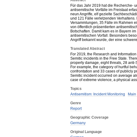
Abstract
Für das Jahr 2019 hat die Recherche- u
antisemitische Vorfälle im Freistaat erf
neun Angriffe, elf gezielte Sachbeschä
und 121 Fälle verletzenden Verhaltens. 
Versammlungen, 35 Fälle im Rahmen ein
von öffentlich präsentierten antisemitis
Botschaften. Damit kam es in Bayern im
antisemitischen Vorfall. Besonders beso
Angriff bekannt wurde, der eine schwere 
Translated Abstract
For 2019, the Research and Information
Semitic incidents in the Free State. The
property damage, eight threats, 28 ant
For example, the category of hurtful beh
confrontation and 33 cases of publicly 
Semitic incident occurred on average almo
case of extreme violence, a physical as
Topics
Antisemitism: Incident Monitoring
Main 
Genre
Report
Geographic Coverage
Germany
Original Language