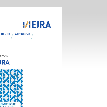
 of Use
Contact Us
 from