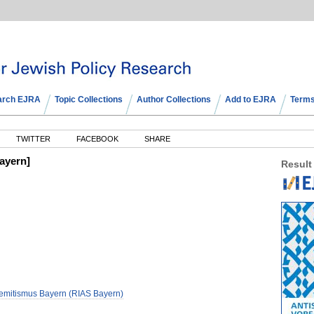
arch EJRA
Topic Collections
Author Collections
Add to EJRA
Terms
TWITTER
FACEBOOK
SHARE
Bayern]
Result
semitismus Bayern (RIAS Bayern)