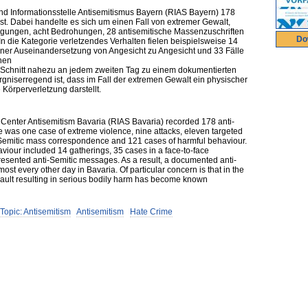
nd Informationsstelle Antisemitismus Bayern (RIAS Bayern) 178
asst. Dabei handelte es sich um einen Fall von extremer Gewalt,
digungen, acht Bedrohungen, 28 antisemitische Massenzuschriften
Do
In die Kategorie verletzendes Verhalten fielen beispielsweise 14
er Auseinandersetzung von Angesicht zu Angesicht und 33 Fälle
chen
 Schnitt nahezu an jedem zweiten Tag zu einem dokumentierten
rgniserregend ist, dass im Fall der extremen Gewalt ein physischer
Körperverletzung darstellt.
 Center Antisemitism Bavaria (RIAS Bavaria) recorded 178 anti-
re was one case of extreme violence, nine attacks, eleven targeted
i-Semitic mass correspondence and 121 cases of harmful behaviour.
aviour included 14 gatherings, 35 cases in a face-to-face
presented anti-Semitic messages. As a result, a documented anti-
st every other day in Bavaria. Of particular concern is that in the
sault resulting in serious bodily harm has become known
Topic: Antisemitism
Antisemitism
Hate Crime