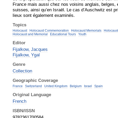
France mais aussi chez nos voisins anglais, belges, e
suisses, ainsi qu’en Israël. Le cas d’Auschwitz est pr
lieux sont également examinés.
Topics
Holocaust
Holocaust Commemoration
Holocaust Memorials
Holocaust
Holocaust and Memorial
Educational Tours
Youth
Editor
Fijalkow, Jacques
Fijalkow, Ygal
Genre
Collection
Geographic Coverage
France
Switzerland
United Kingdom
Belgium
Israel
Spain
Original Language
French
ISBN/ISSN
9782361700584