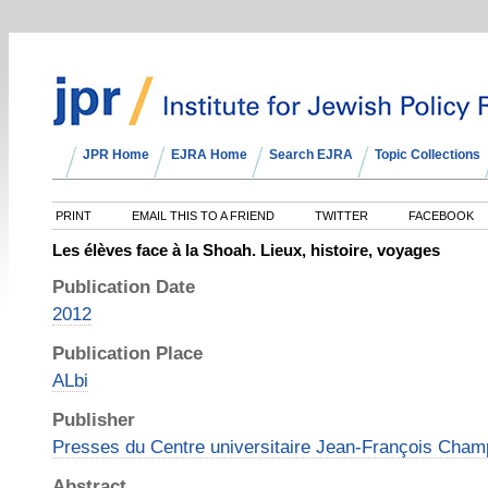
JPR Home
EJRA Home
Search EJRA
Topic Collections
PRINT
EMAIL THIS TO A FRIEND
TWITTER
FACEBOOK
Les élèves face à la Shoah. Lieux, histoire, voyages
Publication Date
2012
Publication Place
ALbi
Publisher
Presses du Centre universitaire Jean-François Champo
Abstract