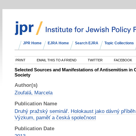
JPR Home
EJRA Home
Search EJRA
Topic Collections
PRINT
EMAIL THIS TO A FRIEND
TWITTER
FACEBOOK
Selected Sources and Manifestations of Antisemitism i
Society
Author(s)
Zoufalá, Marcela
Publication Name
Druhý pražský seminář. Holokaust jako dávný příběh 
Výzkum, paměť a česká společnost
Publication Date