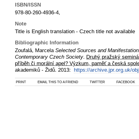
ISBN/ISSN
978-80-260-4936-4,
Note
Title is English translation - Czech title not available
Bibliographic Information
Zoufalá, Marcela
Selected Sources and Manifestations
Contemporary Czech Society
.
Druhý pražský seminář
příběh či morální apel? Výzkum, paměť a česká spol
akademiků - Židů
.
2013
:
https://archive.jpr.org.uk/ob
PRINT
EMAIL THIS TO A FRIEND
TWITTER
FACEBOOK