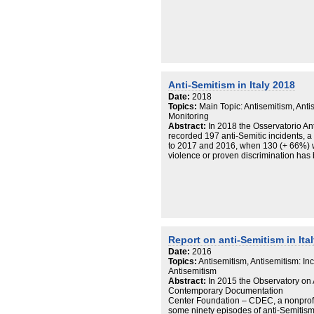
nelle varie fasi del progetto, dinamiche
A causa del perdurare della pandemia
le attività programmate con persone es
e di tutoraggio si è spostato in remoto.
Anti-Semitism in Italy 2018
Date:
2018
Topics:
Main Topic: Antisemitism, Anti
Monitoring
Abstract:
In 2018 the Osservatorio A
recorded 197 anti-Semitic incidents, 
to 2017 and 2016, when 130 (+ 66%) w
violence or proven discrimination has
Report on anti-Semitism in Ital
Date:
2016
Topics:
Antisemitism, Antisemitism: In
Antisemitism
Abstract:
In 2015 the Observatory on 
Contemporary Documentation
Center Foundation – CDEC, a nonprofit 
some ninety episodes of anti-Semitism