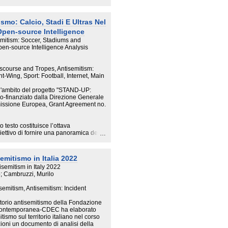
 sociologico del contesto italiano con
curezza e benessere della popolazione;
zare l’antisemitismo, che tiene conto
ismo: Calcio, Stadi E Ultras Nel
 in Medio Oriente.
 Open-source Intelligence
o degli atti rispetto al 2023, anno che
emitism: Soccer, Stadiums and
occupante di eventi. A seguito di
Open-source Intelligence Analysis
odi di antisemitismo selezionati come
024. Di questi, 600 riguardano
ngono di atti accaduti materialmente.
iscourse and Tropes, Antisemitism:
t-Wing, Sport: Football, Internet, Main
 principale matrice ideologica che
triamo nel 2024 una crescita molto forte
ell'ambito del progetto "STAND-UP:
episodi legati alla guerra.
co-finanziato dalla Direzione Generale
missione Europea, Grant Agreement no.
fondita dell’antisemitismo, arricchita
ost tratti dal social web e una
ntrasto all’odio antisemita intraprese
 testo costituisce l’ottava
lude con alcuni suggerimenti
iettivo di fornire una panoramica delle
o delle metodologie di ricerca e analisi
one e mitigazione di potenziali
li episodi di antisemitismo attraverso
rnirà approfondimenti e dati, raccolti
emitismo in Italia 2022
 le segnalazioni all’Antenna
 con il supporto di partner pubblici e
isemitism in Italy 2022
e accesso sulla piattaforma Web.
resentano elementi di pericolosità.
no; Cambruzzi, Murilo
ilizzando il numero WhatsApp 349
erse tecniche, sia del monitoraggio
semitism, Antisemitism: Incident
l'Antisemitismo che dell'utilizzo del
l'antisemitismo in ambito calcistico nel
torio antisemitismo della Fondazione
Contemporanea-CDEC ha elaborato
tismo sul territorio italiano nel corso
uzioni un documento di analisi della