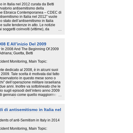
ifficilmente esprimono direttamente
 in Italia nel 2012 curata da Betti
 come questo. In sostanza, sapendo che
rvatorio antisemitismo della
etto di riprovazione sociale, si tende
ne Ebraica Contemporanea – CDEC di
 mascherarle.
ntisemitismo in Italia nel 2012” vuole
 stato dell’antisemitismo in Italia
dere il set di domande dedicate al
e sulle tendenze in atto. Le notizie
a classificare gli intervistati in
i soggetti coinvolti (vittime), da
nfronti del mondo e verso «l’altro» e il
altri enti, da fonti aperte (giornali,
 da Ipsos in altre indagini su temi
atti in proprio dal CDEC o da altre
ema dell’immigrazione: al netto dei
008 E All’inizio Del 2009
coglienza? Gli immigrati sono un
ly In 2008 And The Beginning Of 2009
Adriana; Guetta, Betti
cident Monitoring, Main Topic:
e dedicato al 2008, è in alcuni suoi
o 2009. Tale scelta è motivata dal fatto
l’Osservatorio in questo mese sono o
hi” dell’operazione militare israeliana
due anni. Inoltre va sottolineato che le
io sugli episodi dell’intero anno 2009
e di gennaio come quello maggiormente
e ostilità contro gli ebrei,sia in
a, sia della già ricordata operazione
e menzionato l’anno, va inteso che
i di antisemitismo in Italia nel
ents of anti-Semitism in Italy in 2014
cident Monitoring, Main Topic: