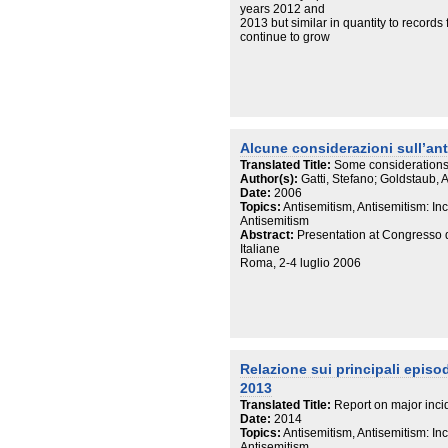
years 2012 and
2013 but similar in quantity to records
continue to grow
from 2014 to 2015 is web-based anti-S
Europe and
generally around the world.
Information on these episodes has bee
involved in
the incidents (victims), communicatio
organizations,
Alcune considerazioni sull’ant
public sources (newspapers, radio, we
institutions and
Translated Title:
Some considerations 
organizations in Europe and elsewhere
Author(s):
Gatti, Stefano; Goldstaub, 
The Observatory’s Anti-Semitism Ante
Date:
2006
information from victims or witnesses 
Topics:
Antisemitism, Antisemitism: In
the toll-free
Antisemitism
number.
Abstract:
Presentation at Congresso 
Anti-Jewish prejudice in the form of o
Italiane
any one
Roma, 2-4 luglio 2006
social, cultural or political class but c
Semitic discourse
finds expression in various milieux, n
the paradigm
they draw on: conspiracy theory, Holoc
demonization of Israel.
Relazione sui principali episod
Hostile anti-Jewish actions are the hal
(right, left,
2013
Islamist)
Translated Title:
Report on major incid
Date:
2014
Topics:
Antisemitism, Antisemitism: In
Antisemitism