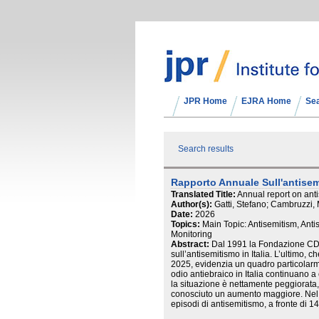
JPR Home
EJRA Home
Se
Search results
Rapporto Annuale Sull'antisemi
Translated Title:
Annual report on anti
Author(s):
Gatti, Stefano; Cambruzzi, 
Date:
2026
Topics:
Main Topic: Antisemitism, Anti
Monitoring
Abstract:
Dal 1991 la Fondazione CD
sull’antisemitismo in Italia. L’ultimo, ch
2025, evidenzia un quadro particolarm
odio antiebraico in Italia continuano a 
la situazione è nettamente peggiorata, 
conosciuto un aumento maggiore. Nel c
episodi di antisemitismo, a fronte di 
rappresenta una crescita di circa il 1