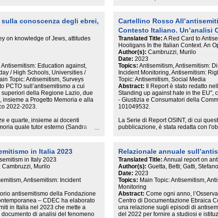
to al 2022. Si tratta, dunque, di un
Il documento è introdotto da un quadro
el 2025 la matrice principale delle
dati statistici sulla percezione di si
 Israele. Antichi pregiudizi — come
una cornice necessaria a contestualiz
 sulla conoscenza degli ebrei,
Cartellino Rosso All’antisemit
ione e l’odio verso il genere umano —
anche delle conseguenze del conflitto
Contesto Italiano. Un’analisi
lo Stato di Israele. Sebbene le
parte degli episodi, seguite dalle
I dati raccolti rilevano un forte aument
y on knowledge of Jews, attitudes
Translated Title:
A Red Card to Antis
tto allo scorso anno hanno riguardato
aveva già registrato un’impennata pre
Hooligans In the Italian Context. An 
oni fisiche (+225%). In altri termini,
1.384 segnalazioni, sono 877 gli epis
Author(s):
Cambruzzi, Murilo
ormente. Le manifestazioni di palese
tali dall’Osservatorio nel corso del 2
Date:
2023
re il 66% dei casi. Particolarmente
l’antisemitismo in rete e 277 si compo
, Antisemitism: Education against,
Topics:
Antisemitism, Antisemitism: D
entemente innocui (come il gufo, il
y / High Schools, Universities /
Incident Monitoring, Antisemitism: Righ
((cognome))), il triangolo rosso) per
Oltre al tradizionale cospirazionismo,
ain Topic: Antisemitism, Surveys
Topic: Antisemitism, Social Media
re digitali. I mesi estivi, e in
alimenta l’odio contro gli ebrei, regis
tto PCTO sull’antisemitismo a cui
Abstract:
Il Report è stato redatto n
rato picchi particolarmente elevati.
in termini assoluti e in percentuale di 
e superiori della Regione Lazio, due
Standing up against hate in the EU", 
all’inizio del 2026, hanno evidenziato
re, insieme a Progetto Memoria e alla
- Giustizia e Consumatori della Com
 geografici, gli episodi di
La Relazione presenta un’analisi appro
co 2022-2023.
101049532.
si sono concentrati in Lombardia e
da un’ampia antologia commentata di p
agna, Piemonte e Veneto. Forse il
panoramica delle buone pratiche di co
ze e quarte, insieme ai docenti
La Serie di Report OSINT, di cui questo
italiani concorda con l’ipotesi di
nel corso del 2024. Lo studio si conc
moria quale tutor esterno (Sandra
pubblicazione, è stata redatta con l'ob
tare la propria identità (ad esempio
bibliografici.
ondazione CDEC (Betti Guetta, Stefano
possibili applicazioni a livello europe
ah) comporta oggi rischi
orio antisemitismo; Patrizia Baldi per
open-source nelle attività di prevenzi
 e marginalizzazione. Il Rapporto si
L’Osservatorio viene a conoscenza deg
o, ricevere formazione, essere
minacce. Ciascun report della Serie fo
emitismo in Italia 2023
Relazionale annuale sull’antis
isemitismo dell’International
i principali mezzi di comunicazione e
ne su stereotipi e pregiudizi, in
dalla Fondazione Agenfor International
semitism in Italy 2023
Translated Title:
Annual report on ant
A), largamente in uso
antisemitismo, uno strumento di facil
i del progetto, la promozione di un
privati, su individui o gruppi che rapp
o; Cambruzzi, Murilo
Author(s):
Guetta, Betti; Gatti, Stefa
tributo scientifico del prof. Sergio
Segnalazioni sono possibili anche ut
le dinamiche dell’antisemitismo,
Date:
2023
4048201 attivo da un anno.
ti e atteggiamenti diffusi nella
Il presente report è il risultato di div
semitism, Antisemitism: Incident
Topics:
Main Topic: Antisemitism, Anti
i una collettività democratica e
manuale condotto dall'Osservatorio sul
Monitoring
lizzata dall’indagine delle
software OSINT. Il focus è sul tema del
orio antisemitismo della Fondazione
Abstract:
Come ogni anno, l’Osserva
arattere storico, sociologico,
suo complesso, sia online che offline.
ontemporanea – CDEC ha elaborato
Centro di Documentazione Ebraica 
li studenti di sviluppare le attività a
iti in Italia nel 2023 che mette a
una relazione sugli episodi di antisemi
nfrontarsi con figure esterne al mondo
 un documento di analisi del fenomeno
del 2022 per fornire a studiosi e istit
i del progetto, dinamiche tra pari. Il