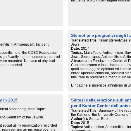
incidents, a significant higher numbe
 tra pari.
 le scuole non hanno potuto ospitare
terne e quindi il lavoro di formazione
Stereotipi e pregiudizi degli It
Translated Title:
Italian stereotypes 
semitism, Antisemitism: Incident
Jews
Date:
2017
ntisemitismo of the CDEC Foundation
Topics:
Main Topic: Antisemitism, Surv
a significantly higher number compared
Jews, Stereotypes, Antisemitism: Atti
ere recorded. No case of physical
Abstract:
La Fondazione Centro di 
 been reported.
Contemporanea e Ipsos hanno realizz
quali siano oggi le opinioni ed i sentim
ebrei: apertura/chiusura, possibili stere
misurare la presenza o meno di un ver
L’indagine si inserisce all’interno di 
dell’Osservatorio antisemitismo del C
e ricco di indagini passate sia di natur
sebbene – soprattutto quelle quantitat
y in 2015
Sintesi della relazione sull’an
per il Kantor Center dell’unive
L’obiettivo di CDEC è stato dunque que
cident Monitoring, Main Topic:
scenario aggiornata, caratterizzata d
Translated Title:
Summary of the repor
e che possa diventare un punto di pa
the Kantor of the University Center of 
Anti-Semitism of the Jewish
che vadano a costruire una sorta di «
Author(s):
Guetta, Betti
Date:
2015
social utility organization recorded
Affrontare un tema come quello delle op
Topics:
Antisemitism, Antisemitism: In
, representing an increase over the
religiosi specifici, espone ai rischi de