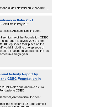
ione di dati statistici sulle condizioni
benessere della popolazione che
odi di matrice antisemita. Gli studiosi
 preambolo perché, se in condizioni di
itismo in Italia 2021
sociali e culturali circoscritti, una
i-Semitism in Italy 2021
 diffuso è soggetta a favorire il
fobe e antisemite
semitism, Antisemitism: Incident
semiti, con un’ analisi approfondita
Antisemitismo of the Foundation CDEC
levano un lieve aumento di atti e
er a thorough analysis, 226 of them
te nel web, trend non solo italiano ma
cts. 181 episodes took place on the
, nel 2022 l’Osservatorio ha
al” world, including one episode of
o, dato in leggera crescita rispetto ai
aults”. It has been years since the last
sti, 164 episodi concernono
corded in a single year
 episodi accaduti materialmente, di cui
n grave atto di vandalismo ai danni
le matrice ideologica che alimenta
ere quella cospiratoria basata sui
aico, che vengono modernizzati e
 la pandemia da coronavirus, la guerra
nnual Activity Report by
f the CDEC Foundation in
ca delle azioni di contrasto, attività
ioni pubbliche contro l’antisemitismo,
lia 2019: Relazione annuale a cura
 il territorio nazionale di seminari
la Fondazione CDEC
antisemitismo a scuola a cura del
contro l’antisemitismo.
semitism, Antisemitism: Incident
mitismo registered 251 anti-Semitic