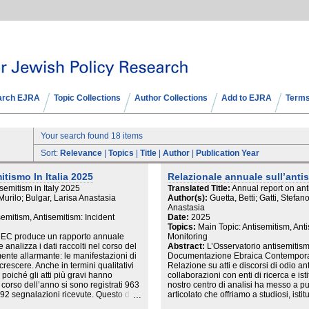
arch EJRA
Topic Collections
Author Collections
Add to EJRA
Terms
Your search found 18 items
Sort:
Relevance
|
Topics
|
Title
|
Author
|
Publication Year
tismo In Italia 2025
Relazionale annuale sull’antis
semitism in Italy 2025
Translated Title:
Annual report on ant
Murilo; Bulgar, Larisa Anastasia
Author(s):
Guetta, Betti; Gatti, Stefa
Anastasia
semitism, Antisemitism: Incident
Date:
2025
Topics:
Main Topic: Antisemitism, Anti
EC produce un rapporto annuale
Monitoring
e analizza i dati raccolti nel corso del
Abstract:
L’Osservatorio antisemitis
ente allarmante: le manifestazioni di
Documentazione Ebraica Contempor
crescere. Anche in termini qualitativi
Relazione su atti e discorsi di odio ant
poiché gli atti più gravi hanno
collaborazioni con enti di ricerca e isti
orso dell’anno si sono registrati 963
nostro centro di analisi ha messo a 
1492 segnalazioni ricevute. Questo dato
articolato che offriamo a studiosi, is
0% rispetto allo scorso anno, del 100%