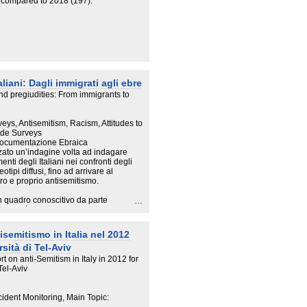
r compared to 2018 (197).
aliani: Dagli immigrati agli ebre
and pregiudities: From immigrants to
eys, Antisemitism, Racism, Attitudes to
tude Surveys
Documentazione Ebraica
ato un’indagine volta ad indagare
enti degli Italiani nei confronti degli
otipi diffusi, fino ad arrivare al
o e proprio antisemitismo.
un quadro conoscitivo da parte
DEC già molto articolato, approfondito
a qualitativa che quantitativa,
ive – siano un po’ datate nel tempo.
tisemitismo in Italia nel 2012
rsità di Tel-Aviv
llo di disporre di un’indagine di
a una solida metodologia di rilevazione
t on anti-Semitism in Italy in 2012 for
rtenza anche per monitoraggi periodici
Tel-Aviv
barometro dell’intolleranza».
inioni nei confronti di gruppi etnici o
cident Monitoring, Main Topic:
lla cosiddetta desiderabilità sociale,