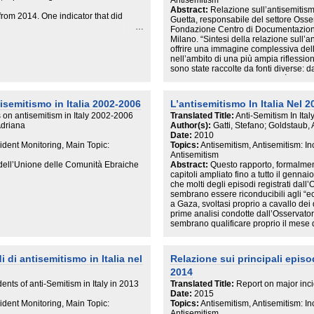
Antisemitism
cioè al fatto che gli intervistati più d
Abstract:
Relazione sull’antisemitismo
 from 2014. One indicator that did
posizioni critiche o negative su temi
Guetta, responsabile del settore Osse
le proprie opinioni possono essere ogg
Fondazione Centro di Documentazio
emitism, a trend observed both in
a non esprimerle se non addirittura a
Milano. “Sintesi della relazione sull’a
offrire una immagine complessiva dello
E’ apparso opportuno quindi far prece
nell’ambito di una più ampia riflession
n gathered from the individuals
tema specifico, da alcune domande utili 
sono state raccolte da fonti diverse: da
termini di apertura più generale nei co
comunicazione della Comunità ebraica o 
ns by Jewish communities or other
«diverso», già sperimentate e validate
radio, Web, etc.) e da analisi e studi f
analoghi con un approfondimento sul t
istituzioni e organizzazioni.
isemitismo in Italia 2002-2006
L’antisemitismo In Italia Nel 2
b, etc.), and studies and analyses by
rischi terroristici, respingimento o ac
on antisemitism in Italy 2002-2006
Translated Title:
Anti-Semitism In Ita
problema per il nostro stile di vita?
 in the world.
Adriana
Author(s):
Gatti, Stefano; Goldstaub, 
nna provides a means for gathering
Date:
2010
of episodes of anti-Semitism who call
cident Monitoring, Main Topic:
Topics:
Antisemitism, Antisemitism: In
Antisemitism
dell’Unione delle Comunità Ebraiche
Abstract:
Questo rapporto, formalment
pinions and words is not confined to
capitoli ampliato fino a tutto il gennai
che molti degli episodi registrati dal
uts across all such boundaries. Anti-
sembrano essere riconducibili agli “ec
a Gaza, svoltasi proprio a cavallo dei 
ot necessarily extremist, depending on
prime analisi condotte dall’Osservator
sembrano qualificare proprio il mes
aust denial (negationism),
caratterizzato da episodi di pregiudizio 
concomitanza del Giorno della Memori
militare israeliana. Laddove non vien
i di antisemitismo in Italia nel
Relazione sui principali episod
lmark of extremist political groups
l’episodio è avvenuto nel 2008.
2014
ents of anti-Semitism in Italy in 2013
Translated Title:
Report on major incid
Date:
2015
cident Monitoring, Main Topic:
Topics:
Antisemitism, Antisemitism: In
Antisemitism