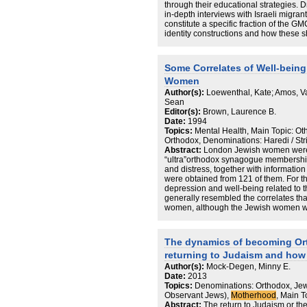
helplessness. Haredi mothers voice the
through their educational strategies. 
sensitivity training and professional cur
in-depth interviews with Israeli migra
between the insular Haredi and the out
constitute a specific fraction of the GM
identity constructions and how these s
participants constitute a growing ph
middle-class families who live and mo
themselves using global frames of re
Some Correlates of Well-being
of origin acts as a symbolic object in the
Women
and how different types of attachment 
offering valuable capital for the GMC. 
Author(s):
Loewenthal, Kate; Amos, Val
needed empirical analyses on educati
Sean
challenges the suggestion that critical 
Editor(s):
Brown, Laurence B.
they are ‘rootless’.
Date:
1994
Topics:
Mental Health, Main Topic: O
Orthodox, Denominations: Haredi / Str
Abstract:
London Jewish women were
“ultra”orthodox synagogue membership
and distress, together with informatio
were obtained from 121 of them. For t
depression and well-being related to 
generally resembled the correlates tha
women, although the Jewish women wi
the more depressed. The two groups o
demographic characteristics, which migh
distress and dissatisfaction in the ult
The dynamics of becoming O
group, happiness relates to marriage, 
returning to Judaism and how t
happiness relates to integration into 
Author(s):
Mock-Degen, Minny E.
Date:
2013
Topics:
Denominations: Orthodox, Je
Observant Jews),
Motherhood
, Main T
Abstract:
The return to Judaism or t