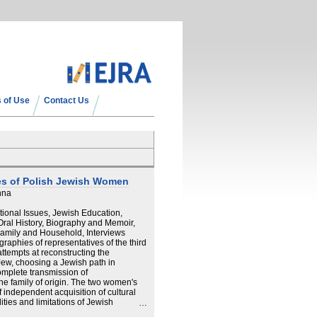
 of Use
Contact Us
es of Polish Jewish Women
nna
ional Issues, Jewish Education,
 Oral History, Biography and Memoir,
Family and Household, Interviews
graphies of representatives of the third
attempts at reconstructing the
Jew, choosing a Jewish path in
omplete transmission of
the family of origin. The two women's
 independent acquisition of cultural
ities and limitations of Jewish
h was carried out based on the