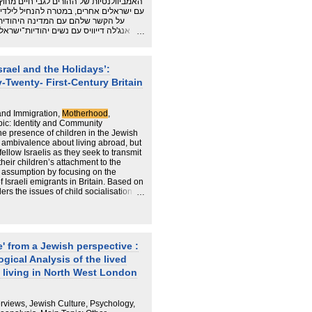
האמביוולנטיות של ההורים לגבי חיים מחו
עם ישראלים אחרים, במטרה להנחיל לילדי
אנג'לה דייוויס עם נשים יהודיות־ישראל
התגוררו בבריטניה. דייוויס בחנה את הא,
מילאו תפקיד של אימהות וגידלו ילדים, וכ
יהודית־ישראלית, גם באמצעות אימוץ של מסורות תרבותיות ודתיות בדרכים חדשות.
srael and the Holidays’:
y-Twenty- First-Century Britain
 and Immigration,
Motherhood
,
ic: Identity and Community
e presence of children in the Jewish
ir ambivalence about living abroad, but
llow Israelis as they seek to transmit
their children’s attachment to the
is assumption by focusing on the
 Israeli emigrants in Britain. Based on
ders the issues of child socialisation
races how the women created a social
 they tried to ensure their children
he article also seeks to question how
 to embrace cultural and religious
' from a Jewish perspective :
gical Analysis of the lived
 living in North West London
terviews, Jewish Culture, Psychology,