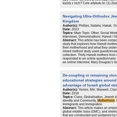
każdy z nich? Cele artykułu to: (1) Ze
i charakterystyka każdego z nich, (2) 
pochodzenia i wychowania dla pełnienia
pochodzenia żydowskiego. W artykule
Navigating Ultra-Orthodox Je
macierzyństwa, zestawiamy figurę mat
Kingdom
prezentujemy szczegółowe założenia m
charakteryzujemy trzy typy macierzyń
Author(s):
Phillips, Natalia; Hakak, Y
wielokulturowe. Nasze analizy prowa
Date:
2023
wskazujących na to, że pomimo wspó
Topics:
Main Topic: Other, Social Wor
nadal za religijne wychowanie dzieci
Interviews, Denominations: Haredi / St
wskazujemy na podobieństwa po-międ
Abstract:
This article has been comp
Mame.WprowadzenieMacierzyństwo to 
study that explores how Haredi mothe
zindywidualizowane doświadczenie wie
their motherhood and what they unders
niezwykle złożone, wieloaspektowe, 
mixed method study used questionnaires
dociekań w obrębie wielu dyscyplin n
collection. Thirty Haredi mothers fro
literaturze znaleźć można rozważania
responded to an online questionnaire 
stawa-nia się matką (np. Lichtenber
an online interview. Mary Douglas’s Gr
analizy dotyczące społeczno-kultur
perspectives as well as gender theories
(np. Budrowska 2000; Grzelińska 2012
collection and analysis. Findings incl
też zmagania z rolą matki w kontekście
a thematic discussion of how Haredi 
De-coupling or remaining clos
Pryszmont-Ciesielska 2011; Sokołows
and what they understand by “social su
tego obszaru prowadzonych jest w opa
educational strategies around
individual perceptions of social work
doświadczeń konkretnych kobiet, fun
community are presented with the quot
advantage of Israeli global mi
społecznych, ekonomicznych
seen by Haredi mothers as a life’s goal
Author(s):
Yemini, Miri; Maxwell, Clai
experiences are focused around their 
Date:
2018
observance that is transmitted to their
Topics:
Class, Globalisation, Jewish 
and traditional rituals. Although socia
Identity and Community,
Motherhood
,
when absolutely necessary, the social
Immigrants and Immigration
problematic. Haredi mothers reported tha
Abstract:
This article makes an empiric
social workers is a major barrier. That
global middle class (GMC), and sheds 
for the mothers and whole families, be 
that are constructed and sustained by t