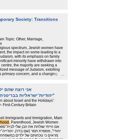
/ in-depth interviews (2018-2022).
o biographies serve to distinguish the
nd mother" in the "found generation",
ts and common biographical
orary Society: Transitions
rental).
n Topic: Other, Marriage,
ox
eligious spectrum, Jewish women have
nt, the impact on some leading to a
udaism, with its emphasis on family
nificant minority have withdrawn into
 centre, the majority are seeking a
lized message of Judaism, extolling
 primary concern, and a changing
אני רוצה שהם יל
יהודיות־ישראליות בבריטניה של תחילת המאה העשרים ואחת"
n about Israel and the Holidays’:
- First-Century Britain
raeli Immigrants and Immigration, Main
rhood
, Parenthood, Jewish Women
יהודי", מספרת תמר (שם בדוי), יהודייה־
מראים כי נוכחותם של ילדים במשפחה