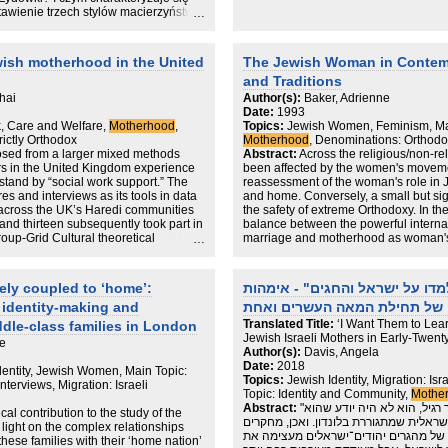
biographical method and unstructured
stawienie trzech stylów macierzyństwa
Exemplifications in the form of the tw
Ukazanie znaczenia transfe-ru kultury
stages of "becoming a religious Jew a
 roli rodzicielskiej przez kobiety
to show individual biographical even
 przedstawiamy kulturowy wzór
wish motherhood in the United
The Jewish Woman in Contemp
sequences (mostly educational and pa
ki-Polki z Jidy-sze Mame. Następnie
and Traditions
etodolo-giczne. W kolejnej części
stwa: jednokulturowe, dwukulturowe i
ohai
Author(s):
Baker, Adrienne
-dzą do wniosków końcowych,
Date:
1993
ł-czesnych przemian społecznych
k, Care and Welfare,
Motherhood
,
Topics:
Jewish Women, Feminism, Mai
 odpowiadają matki. Jednocześnie
rictly Orthodox
Motherhood
, Denominations: Orthod
zy matką-Polką a Jidysze
osed from a larger mixed methods
Abstract:
Across the religious/non-r
z jednej strony bardzo
rs in the United Kingdom experience
been affected by the women's moveme
lu kobiet, z drugiej – zjawisko
tand by “social work support.” The
reassessment of the woman's role in J
dające asumpt do naukowych
 and interviews as its tools in data
and home. Conversely, a small but sig
aukowych, w tym także pedagogiki. W
m across the UK’s Haredi communities
the safety of extreme Orthodoxy. In the
 na temat biologicznych aspektów
and thirteen subsequently took part in
balance between the powerful interna
g-Kokoszka 2008; Nowakowska 2014),
oup-Grid Cultural theoretical
marriage and motherhood as woman's
owych uwarunkowań macierzyń-stwa
’ principles were utilized in data
perception of themselves.
; Maciarz 2004; Sikor-ska 2012) czy
ude an overview of quantified data and
 innych ról życiowych (np.
mothers experience their motherhood
ely coupled to ‘home’:
מדו על ישראל והחגים" - אימהות
ka 2013). Co ważne, wiele badań z
pport” and “social work.” Their
rciu o narracje samych matek, zapisy
 identity-making and
 engagement within the Haredi
kcjonujących w różnych warunkach
es from the interviews. Motherhood is
Translated Title:
‘I Want Them to Lear
ddle-class families in London
, “a raison d’etre,” and mothers’
Jewish Israeli Mothers in Early-Twenty
re
community and strict religious
Author(s):
Davis, Angela
 children through religious education
Date:
2018
Identity, Jewish Women, Main Topic:
l support is seen as welcome but only
Topics:
Jewish Identity, Migration: Is
 Interviews, Migration: Israeli
 work involvement is seen as
Topic: Identity and Community,
Mothe
t the lack of cultural sensitivity from
Abstract:
"אם הייתי שולחת את הבן שלי לבית־ספר רגיל, הוא לא היה יודע שהוא
al contribution to the study of the
 barrier has tremendous implications
ישראלית שמתגוררת בלונדון. ואכן, מחקרים
light on the complex relationships
it further isolation, shame, stigma and
 של מהגרים יהודים־ישראלים מעצימה את
hese families with their ‘home nation’