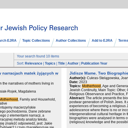
arch EJRA
Topic Collections
Author Collections
Add to EJRA
Terms
Your search found 10 items
Sort:
Relevance
|
Topics
|
Title
|
Author
|
Publication Year
 narracjach matek żyjących w
Jidisze Mame. Two Biographi
Author(s):
Cukras-Stelągowska, Joa
Date:
2023
the narratives of mothers living in
Topics:
Motherhood
, Age and Generat
Jewish Continuity, Main Topic: Other,
usiak-Rojek, Magdalena
Religious Observance and Practice, 
Abstract:
The article presents the bio
Motherhood
, Family and Household,
postwar generation of Polish Jews. It 
ative
experiences of becoming a religious 
entujemy macierzyńskie
adolescence where there is no or inc
iego pochodzenia. Dane zebrane
intergenerational cultural heritage in 
go z elementami narracji, a
biographies were analysed in terms of
cyjnej metody analizy tekstu.
(religious) knowledge and the possibil
ię znaleźć odpowiedź, jest: Jakie
education in our country. The researc
Żydówki? I czym charakteryzuje się