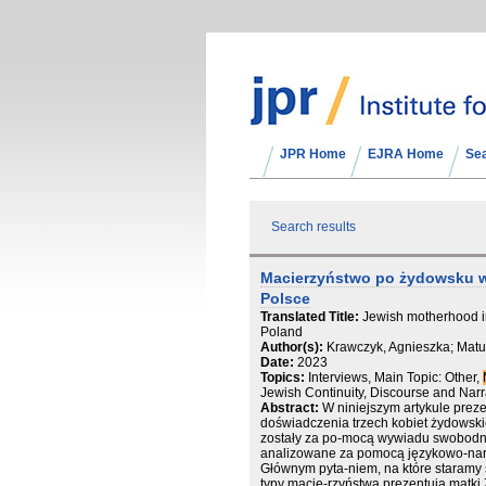
JPR Home
EJRA Home
Se
Search results
Macierzyństwo po żydowsku w
Polsce
Translated Title:
Jewish motherhood in 
Poland
Author(s):
Krawczyk, Agnieszka; Mat
Date:
2023
Topics:
Interviews, Main Topic: Other,
Jewish Continuity, Discourse and Narr
Abstract:
W niniejszym artykule prez
doświadczenia trzech kobiet żydowsk
zostały za po-mocą wywiadu swobodne
analizowane za pomocą językowo-narra
Głównym pyta-niem, na które staramy s
typy macie-rzyństwa prezentują matki 