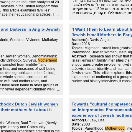
ir views on the need of the cultural
ץ לישראל, אבל מעודדת מעורבות רבה יותר
Drawing on an inductive analysis of 20
iosity that will help building trust
ם במשפחה זהות יהודית־ישראלית ולשמור
nt mothers in the United Kingdom who
side social support services
על הקשר שלהם עם המדינה היהודית. מאמר זה מבוסס על 12 ראיונות שקיימה
C, this article examines families’
יות, אימהות לילדים קטנים, שמתגוררות או
hape their educational practices. The
ופן שבו אותן אימהות יצרו קשרים חברתיים
enomenon – highly educated, mobile
יצד הן ניסו לוודא שילדיהן ישמרו על זהות
ve around the world, and position
ferences. We emphasise how country
 and Distress in Anglo-Jewish
‘I Want Them to Learn about I
 cultivation of their children’s identity
Jewish Israeli Mothers in Earl
to ‘home nation’ are perceived as
The article therefore contributes much-
erie; Goldblatt, Vivienne; Mullarkey,
Author(s):
Davis, Angela
on strategies within the GMC, and
Date:
2016
to the definition of the GMC is that
Topics:
Migration: Israeli Immigrants
Parenthood, Jewish Women, Main Top
ther, Jewish Women, Denominations:
Abstract:
Research has shown that th
ictly Orthodox, Surveys,
Motherhood
Israeli emigrant family intensifies the
 sampled from “middle-” and
encourages greater involvement with fe
 lists, and measures of well-being
a Jewish Israeli identity and maintain 
n on demographic and other factors,
Jewish state. This article explores th
he whole sample, correlates of
experiences of mothering of a group of
the wife-and-mother roles, and
twelve oral history interviews, it consi
t have been found in other groups of
and the mothers’ own social life. It t
th fewer dependent children were
network within which to mother and how
f women differed on a number of
preserved a Jewish Israeli identity. T
t explain the slightly lower levels of
parenting abroad led the interviewees
raorthodox. For the middle-orthodox
traditions in new ways.
rthodox Dutch Jewish women
Towards "cultural competence
whereas for the ultraorthodox,
heir mothers felt about it
an Interpretative Phenomenolo
their community
experience of Jewish mothers
Author(s):
Law, Lisa
wish Women, Baal Teshuvah (Newly-
Date:
2003
opic: Identity and Community
Topics:
Parenthood,
Motherhood
, In
he teshuvah experience emerged in the